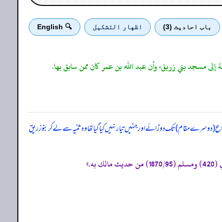
باب احادیث (3)
اظهار التشكيل
🔍 English
وداع (دوسرے مقام) تک دوڑائے اور جنہیں تیار نہیں کیا گیا تھا وہ ثنیہ سے لے کر بنو زریق