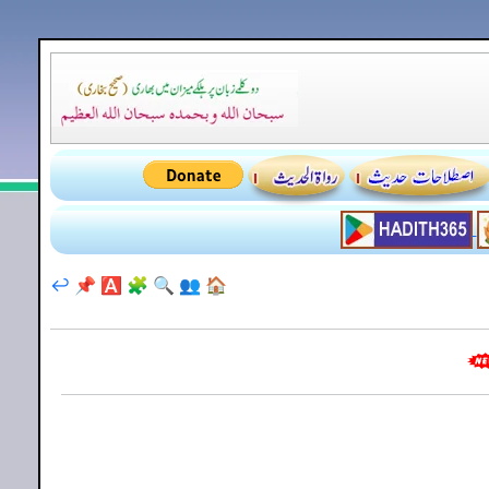
↩️
📌
🅰️
🧩
🔍
👥
🏠