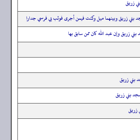
ني زريق
مسجد بني زريق وبينهما ميل وكنت فيمن أجرى فوثب بي فرسي جدارا
بني زريق وإن عبد الله كان ممن سابق بها
د بني زريق
مسجد بني زريق
ي زريق