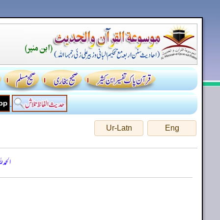
Ur-Latn
Eng
الحمد