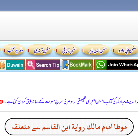
للہ! حدیث مبارک کی کتاب السنن الكبرى للبيهقي اردو عربی سرچ سہولت کے ساتھ پیش کر دی گئی ہے۔
موطا امام مالك رواية ابن القاسم سے متعلقہ