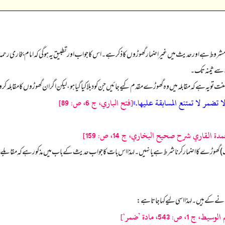
روط ہے اور حدیث میں غیر اضمار گھوڑوں کا ذکر ہے۔ اس کا جواب اور تطبیق یہ ہو گی کہ امام بخاری رحمہ
یاءسے ثینہ تک۔
نت تو یہ ہے کہ مقابلہ میں وہ گھوڑے مقدم کیے جائیں جن کو دبلا کیا گیا ہو، لیکن اگر ان گھوڑوں کا مقابلہ کرو
ا تضمر لا تمتنع المسابقة عليها.»
[فتح الباري، ج 6، ص: 89]
دة القاري شرح صحيح البخاري، ج 14، ص: 159]
وڑے کا اضمار کرنا شرط ہے یا نہیں۔ لہذا اس بات کا جواب حدیث کے باب میں مذکور ہے کہ مقابلے کے 
انے کے ہیں۔ لہذا اسی لیے کہا جاتا ہے: