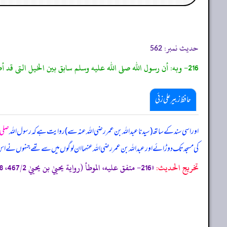
حدیث نمبر:
562
216- وبه: أن رسول الله صلى الله عليه وسلم سابق بين الخيل التى قد أضمرت من الحفياء، وكان أمدها ثنية الوداع، سابق بين الخيل التى لم تضمر من الثنية إلى مسجد بني زريق، وأن عبد الله بن عمر كان ممن سابق بها.
حافظ زبیر علی زئی
اور اسی سند کے ساتھ (سیدنا عبداللہ بن عمر رضی اللہ عنہ سے) روایت ہے کہ رسول اللہ
صلی ا
کی مسجد تک دوڑائے اور عبداللہ بن عمر رضی اللہ عنہما ان لوگوں میں سے تھے جنہوں نے اس م
تخریج الحدیث:
«216- متفق عليه، الموطأ (رواية يحييٰ بن يحييٰ 467/2، 468 ح 1032، ك 21 ب 19 ح 45) التمهيد 78/14، الاستذكار:969، و أخرجه البخاري (420) ومسلم (1870/95) من حديث مالك به.»