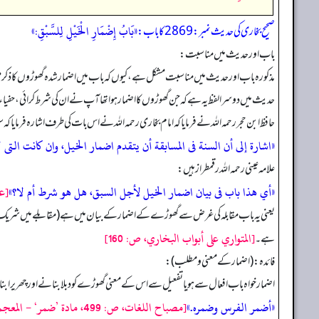
«بَابُ إِضْمَارِ الْخَيْلِ لِلسَّبْقِ:»
صحیح بخاری کی حدیث نمبر: 2869 کا باب:
باب اور حدیث میں مناسبت:
مذکورہ باب اور حدیث میں مناسبت مشکل ہے، کیوں کہ باب میں اضمار شدہ گھوڑوں کا ذکر مش
حدیث میں دوسرا لفظ یہ ہے کہ جن گھوڑوں کا اضمار ہوا تھا آپ نے ان کی شرط کرائی، حف
حافظ ابن حجر رحمہ اللہ نے فرمایا کہ امام بخاری رحمہ اللہ نے اس بات کی طرف اشارہ فرمایا کہ س
«اشارة إلى أن السنة فى المسابقة أن يتقدم اضمار الخيل، وان كانت التى ل
علامہ عینی رحمہ اللہ رقمطراز ہیں:
«أي هذا باب فى بيان اضمار الخيل لأجل السبق، هل هو شرط أم لا؟»
[عم
یعنی یہ باب مقابلہ کی غرض سے گھوڑے کے اضمار کے بیان میں ہے (مقابلے میں شریک) گھ
[المتواري على أبواب البخاري، ص: 160]
ہے۔
فائدہ: (اضمار کے معنی و مطلب):
اضمار خواہ باب افعال سے ہو یا تفعیل سے اس کے معنی گھوڑے کو دبلا بنانے اور چھریرا بن
«أضمر الفرس وضمره.»
[مصباح اللغات، ص: 499، مادة ’ضمر‘ - المعجم الوسيط، ج 1، ص: 543، مادة ’ضمر‘]