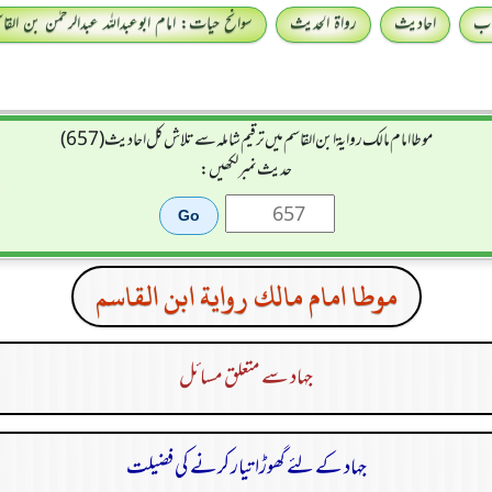
اب
احادیث
رواۃ الحدیث
سوانح حیات: امام ابوعبداللہ عبدالرحمٰن بن القا
موطا امام مالك رواية ابن القاسم میں ترقیم شاملہ سے تلاش کل احادیث (657)
حدیث نمبر لکھیں:
موطا امام مالك رواية ابن القاسم
جہاد سے متعلق مسائل
جہاد کے لئے گھوڑا تیار کرنے کی فضیلت