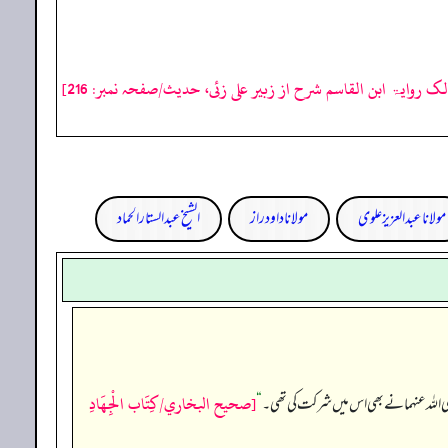
لک روایۃ ابن القاسم شرح از زبیر علی زئی، حدیث/صفحہ نمبر: 216]
مولانا عبد العزیز علوی
مولانا داود راز
الشیخ عبدالستار الحماد
[صحيح البخاري/كِتَاب الْجِهَادِ
ر رضی اللہ عنہما نے بھی اس میں شرکت کی تھی۔
“