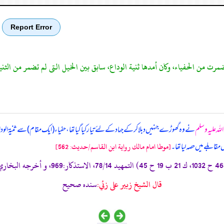
Report Error
للہ علیہ وسلم
نے وہ گھوڑے جنہیں دبلا کر کے جہاد کے لئے تیار کیا گیا تھا، حفیاء (ایک مقام) سے ثنیة ال
قابلے میں حصہ لیا تھا۔
[موطا امام مالك رواية ابن القاسم/حدیث: 562]
قال الشيخ زبير على زئي:
سنده صحيح