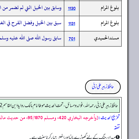
بلوغ المرام
وسابق بين الخيل التي لم تضمر من ا
1130
بلوغ المرام
سبق بين الخيل وفضل القرح في الغا
1131
مسندالحميدي
سابق رسول الله صلى الله عليه وسلم
701
حافظ زبیر علی زئی
حافظ زبير على زئي رحمه الله، فوائد و مسائل، تحت الحديث موطا امام مالك رواية ابن القاسم 562
[وأخرجه البخاري 420، ومسلم 95/1870، من حديث مالك به]
تخریج الحدیث:
تفقه
➊ میدان جنگ کے لئے گھوڑے پالنا اور انھیں تیار کرنا سنت ہے۔