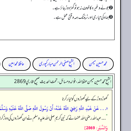
➋ جوئے وغیرہ کا خوف نہ ہو تو گھڑ دوڑ جائز ہے۔
➌ جہاد کی تیاری اور ٹریننگ ہمہ وقتی عمل ہے۔
محمد حسین میمن
الشیخ صفی الرحمن مبارکپوری
حافظ محمد امین
الشيخ محمد حسين ميمن حفظ الله، فوائد و مسائل، تحت الحديث صحيح بخاري 2869
گھوڑ دوڑ کے لیے گھوڑوں کو تیار کرنا
«. . . عَنْ عَبْدِ اللَّهِ رَضِيَ اللَّهُ عَنْهُ، أَنّ رَسُولَ اللَّهِ صَلَّى اللَّهُ عَلَيْهِ وَسَلَّم
”
. . . عبداللہ رضی اللہ عنہما نے کہ نبی کریم صلی اللہ علیہ وسلم نے ان گھوڑوں کی دوڑ کر
وَالسِّيَرِ: 2869]