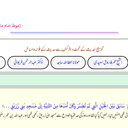
[موطا امام ما
تخریج الحدیث کے تحت دیگر کتب سے حدیث کے فوائد و مسائل
الشیخ عمر فاروق سعیدی
مولانا عطا اللہ ساجد
ڈاکٹر عبدالرحمٰن فریوائی
َ" سَابَقَ بَيْنَ الْخَيْلِ الَّتِي لَمْ تُضَمَّرْ وَكَانَ أَمَدُهَا مِنْ الثَّنِيَّةِ إِلَى مَسْجِدِ بَنِي زُرَيْقٍ . . .»
ائی تھی جنہیں تیار نہیں کیا گیا تھا اور دوڑ کی حد ثنیۃ الوداع سے مسجد بنی زریق رکھی تھی اور عبداللہ بن عم