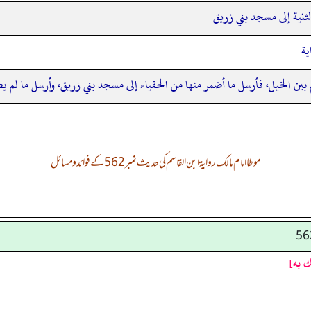
لثنية إلى مسجد بني زريق
ية
 بين الخيل، فأرسل ما أضمر منها من الحفياء إلى مسجد بني زريق، وأرسل ما لم ي
موطا امام مالک روایۃ ابن القاسم کی حدیث نمبر 562 کے فوائد و مسائل