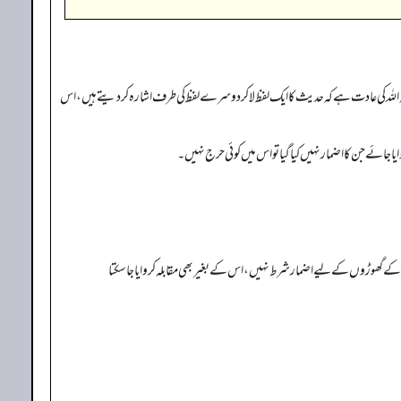
 اللہ کی عادت ہے کہ حدیث کا ایک لفظ لا کر دوسرے لفظ کی طرف اشارہ کر دیتے ہیں، اس
ایا جائے جن کا اضمار نہیں کیا گیا تو اس میں کوئی حرج نہیں۔
گھوڑوں کے لیے اضمار شرط نہیں، اس کے بغیر بھی مقابلہ کروایا جا سکتا