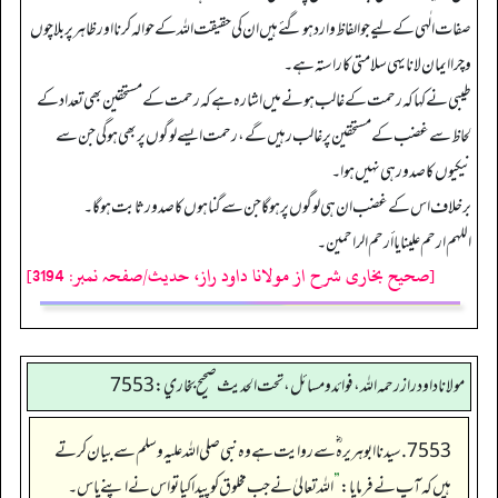
صفات الٰہی کے لیے جو الفاظ وارد ہوگئے ہیں ان کی حقیقت اللہ کے حوالہ کرنا اور ظاہر پر بلا چوں
و چرا ایمان لانا یہی سلامتی کاراستہ ہے۔
طیبی نے کہا کہ رحمت کے غالب ہونے میں اشارہ ہے کہ رحمت کے مستحقین بھی تعداد کے
لحاظ سے غضب کے مستحقین پر غالب رہیں گے، رحمت ایسے لوگوں پر بھی ہوگی جن سے
نیکیوں کا صدور ہی نہیں ہوا۔
برخلاف اس کے غضب ان ہی لوگوں پر ہوگا جن سے گناہوں کا صدور ثابت ہوگا۔
اللهم ارحم علینا یا أرحم الراحمین۔
[صحیح بخاری شرح از مولانا داود راز، حدیث/صفحہ نمبر: 3194]
مولانا داود راز رحمه الله، فوائد و مسائل، تحت الحديث صحيح بخاري: 7553
7553. سیدنا ابو ہریرہ ؓ سے روایت ہے وہ نبی صلی اللہ علیہ وسلم سے بیان کرتے
ہیں کہ آپ نے فرمایا:
”
اللہ تعالیٰ نے جب مخلوق کو پیدا کیا تو اس نے اپنے پاس۔