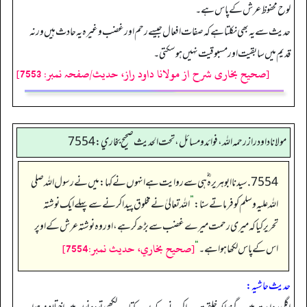
لوح محفوظ عرش کے پاس ہے۔
حدیث سے یہ بھی نکلتا ہے کہ صفات افعال جیسے رحم اورغضب وغیرہ یہ حادث ہیں ورنہ
قدیم میں سابقیت اورمسبوقیت نہیں ہوسکتی۔
[صحیح بخاری شرح از مولانا داود راز، حدیث/صفحہ نمبر: 7553]
مولانا داود راز رحمه الله، فوائد و مسائل، تحت الحديث صحيح بخاري: 7554
7554. سیدنا ابو ہریرہ ؓ ہی سے روایت ہے انہوں نے کہا: میں نے رسول اللہ صلی
اللہ علیہ وسلم کو فرماتے سنا:
”
اللہ تعالیٰ نے مخلوق پیدا کرنے سے پہلے ایک نوشتہ
تحریر کیا کہ میری رحمت میرے غضب سے بڑھ کر ہے، اور وہ نوشتہ عرش کے اوپر
[صحيح بخاري، حديث نمبر:7554]
اس کے پاس لکھا ہوا ہے۔
“
حدیث حاشیہ: