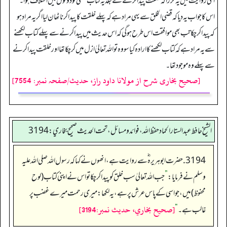
اگلی روایت میں یہ گزرا کہ خلقت پیدا کرنے کے بعد یہ کتاب لکھی تودونوں میں اختلاف ہوا۔
اس کا جواب یہ دیا کہ قضی الخلق سے یہی مراد ہے کہ پہلے خلقت کا پیدا کرنا ٹھان لیا اگر یہ مراد ہو
کہ پیدا کرچکا تب بھی موافقت اس طرح ہوگی کہ اس حدیث میں پیدا کرنے سے پہلے کتاب لکھنے
سے یہ مراد ہے کہ کتاب لکھنے کا ارادہ کیا سووہ تو اللہ تعالیٰ ازل میں کرچکا تھا اور خلقت پیدا کرنے
سے پہلے وہ موجود تھا۔
[صحیح بخاری شرح از مولانا داود راز، حدیث/صفحہ نمبر: 7554]
الشيخ حافط عبدالستار الحماد حفظ الله، فوائد و مسائل، تحت الحديث صحيح بخاري:3194
3194. حضرت ابوہریرہ ؓسے روایت ہے، انھوں نے کہا کہ رسول اللہ صلی اللہ علیہ
وسلم نے فرمایا:
”
جب اللہ تعالیٰ سب خلق کو پیدا کرچکا تو اس نے اپنی کتاب (لوح
محفوظ) میں، جو اسی کے پاس عرش پر ہے، یہ لکھا: میری رحمت میرے غضب پر
[صحيح بخاري، حديث نمبر:3194]
غالب ہے۔
“