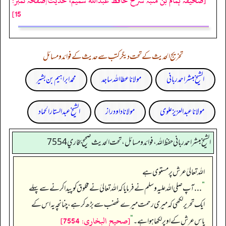
[صحیفہ ہمام بن منبہ شرح حافظ عبداللہ شمیم، حدیث/صفحہ نمبر:
15]
تخریج الحدیث کے تحت دیگر کتب سے حدیث کے فوائد و مسائل
الشیخ مبشر احمد ربانی
مولانا عطا اللہ ساجد
محمد ابراہیم بن بشیر
مولانا عبد العزیز علوی
مولانا داود راز
الشیخ عبدالستار الحماد
الشيخ مبشر احمد رباني حفظ الله، فوائد و مسائل، تحت الحديث صحيح بخاري 7554
اللہ تعالیٰ عرش پر مستوی ہے
”
. . . آپ صلی اللہ علیہ وسلم نے فرمایا کہ اللہ تعالیٰ نے مخلوق کو پیدا کرنے سے پہلے
ایک تحریر لکھی کہ میری رحمت میرے غضب سے بڑھ کر ہے، چنانچہ یہ اس کے
[صحيح البخاري: 7554]
پاس عرش کے اوپر لکھا ہوا ہے۔
“