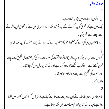
حدیث حاشیہ:
1۔
ان دونوں روایات میں بظاہر تضاد ہے۔
ایک میں ہے کہ مخلوق کو پیدا کرنے کے بعد نوشتہ لکھا اور دوسری میں ہےکہ مخلوق کو پیدا کرنے
سے پہلے اسے تحریر کیا۔
اس کا جواب یہ دیا گیا ہے کہ قضی الخلق کا مطلب ہے کہ اس نے پہلے خلقت کا پیدا کرنا ٹھان
لیا۔
اگر اس سے مراد یہ ہو کہ وہ پیدا کر چکاتھا تو موافقت کی صورت یہ ہوگی کہ خلقت کی تخلیق سےپہلے
تحریر لکھنے سے مراد کتاب لکھنے کا ارادہ کرنا ہے اور اللہ تعالیٰ ازل میں کر چکا تھا۔
اور خلقت کی تخلیق سے پہلے وہ ارادہ موجود تھا۔
واللہ أعلم۔
2۔
امام بخاری رحمۃ اللہ علیہ نے ان احادیث سے ثابت کیا ہے کہ قرآن کریم لوح محفوظ میں لکھا
ہوا ہے جیسا کہ اللہ تعالیٰ کا نام مصاحف میں لکھا ہوتا ہے۔