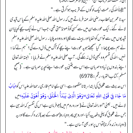
إِنَّ رَحْمَتَ اللهِ قَرِيْبٌ مِّنَ الْمُحْسِنِيْنَ (الاعراف: 56)
"یقیناً الله کی رحمت نیک لوگوں کے قریب ہوا کرتی ہے۔ "
سیدنا عمر بن خطاب رضی الله عنہ فرماتے ہیں کہ رسول الله صلی الله علیہ وسلم کے پاس قیدی
لائے گئے۔ ایک عورت ان میں سے کسی کو ڈھونڈھتی تھی، جب اس نے ایک بچے کو پایا ان
قیدیوں میں سے تو اس کو اٹھایا اور پیٹ سے لگایا اور دودھ پلایا۔ رسول الله صلی الله علیہ وسلم
نے ہم سے پوچھا:
”
کیا سمجھتے ہو یہ عورت اپنے بچے کو آگ میں ڈال دے گی؟
“
ہم نے کہا:
نہیں، الله کی قسم وہ کبھی ڈال نہ سکے گی۔ آپ صلی الله علیہ وسلم نے فرمایا:
”
البتہ الله تعالیٰ
اپنے بندوں پر زیادہ مہربان ہے اس سے جتنی یہ عورت اپنے بچہ پر مہربان ہے۔
“
(صحیح
مسلم، کتاب التوبة، رقم: 6978)
«بَابُ
اس حدیث سے مخلوق کی ابتداء بتانا مقصود ہے، اسی لیے امام بخاری رحمة الله علیہ اس کو
مَا جَاءَ فِيْ قَوْلِ اللهِ تَعَالىٰ»
«وَهُوَ الَّذِىْ يَبْدَأُ الْخَلْقَ، وَهُوَ أَهْوَنُ عَلَيْهِ»
میں
لائے ہیں۔ یعنی "اور الله تعالىٰ نے (سورہ روم میں) جو فرمان ہے اس کی تفسیر کہ الله ہی ہے
جس نے مخلوق کو پہلی دفعہ پیدا کیا، اور وہی پھر دوبارہ (موت کے بعد) زندہ کرے گا اور یہ
(دوبارہ زندہ کرنا) تو اس پر اور بھی آسان ہے۔ "