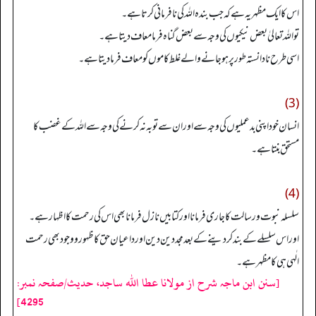
اس کاایک مظہر یہ ہے کہ جب بندہ اللہ کی نافرمانی کرتا ہے۔
تو اللہ تعالیٰ بعض نیکیوں کی وجہ سے بعض گناہ فرما معاف دیتا ہے۔
اسی طرح نادانستہ طور پر ہوجانے والے غلط کاموں کو معاف فرمادیتا ہے۔
(3)
انسان خود اپنی بدعملیوں کی وجہ سے اور ان سے توبہ نہ کرنےکی وجہ سے اللہ کےغضب کا
مستحق بنتا ہے۔
(4)
سلسلہ نبوت ورسالت کا جاری فرمانا اور کتابیں نازل فرمانا بھی اس کی رحمت کا اظہار ہے۔
اوراس سلسلے کے بند کردینے کے بعد مجددین دین اورداعیان حق کا ظہور و وجود بھی رحمت
الٰہی ہی کا مظہر ہے۔
[سنن ابن ماجہ شرح از مولانا عطا الله ساجد، حدیث/صفحہ نمبر:
4295]