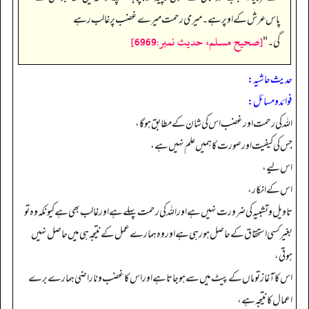
پاس عرش کے اوپر ہے۔ میری رحمت میرے غضب پر غالب رہے
[صحيح مسلم، حديث نمبر:6969]
گی۔"
حدیث حاشیہ:
فوائد ومسائل:
اللہ کی رحمت اور غضب اس کی شان کے مطابق ہو گا،
جس کی کیفیت اور صورت کا ہمیں علم نہیں ہے،
اس لیے،
اس کے انکار،
تاویل و تشبیہ کی ضرورت نہیں ہے اور اللہ کی رحمت پہلے ہے اور غالب بھی ہے کیونکہ وہ تو
بغیر کسی استحقاق کے حاصل ہو رہی ہے اور وہ ہمارے عمل کے نتیجہ ہی میں حاصل نہیں
ہوتی،
اس کا آغاز تو ماں کے پیٹ میں سے ہو جاتا ہے اور اس کا غضب و ناراضی ہمارے برے
اعمال کا نتیجہ ہے،