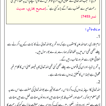
فرمایا:
”
جب اللہ تعالیٰ نے مخلوق کو پیدا کرلیا تو عرش کے اوپر اپنے پاس یہ لکھا: میری
[صحيح بخاري، حديث
رحمت میرے غضب سے آگے بڑھ گئی ہے
“
۔
نمبر:7453]
حدیث حاشیہ:
1۔
امام بخاری رحمۃ اللہ علیہ کا مقصد یہ ہے کہ وہ تحریر جو اللہ تعالیٰ نے کائنات کے پیدا کرنے سے
پہلے لکھی تھی اس میں یہ لکھا تھا کہ ہمارے بندے جو رسول ہیں۔
اخلاقی اعتبار سے ضرور غالب رہیں گے۔
یہ تحریر انبیاء اور ان کی قوموں سے پہلے لکھی گئی تھی اللہ تعالیٰ کا یہ فیصلہ یعنی اس کا کلام غیر
مخلوق ہے البتہ اس کا تعلق بندوں سے حادث ہے۔
2۔
اللہ تعالیٰ کا اپنے بندوں کی مدد کرنا اس رحمت کا نتیجہ ہے جو اللہ تعالیٰ کی صفت ہے اس سے یہ
بھی معلوم ہوا کہ رحمت اور غضب قدیم صفات ہیں اور دونوں صفات فعل سے ہیں صفات
ذات سے نہیں اور دونوں فعلوں میں سے ایک کی دوسرے پر سبقت جائز ہے کیونکہ رحمت کا