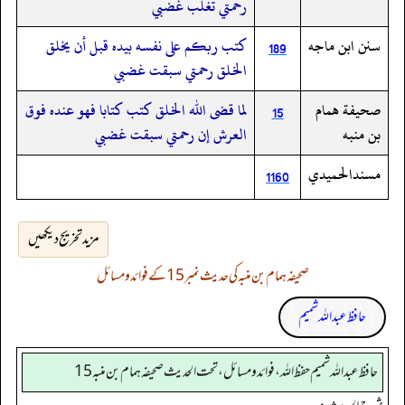
رحمتي تغلب غضبي
سنن ابن ماجه
كتب ربكم على نفسه بيده قبل أن يخلق
189
الخلق رحمتي سبقت غضبي
صحيفة همام
لما قضى الله الخلق كتب كتابا فهو عنده فوق
15
بن منبه
العرش إن رحمتي سبقت غضبي
مسندالحميدي
1160
مزید تخریج دیکھیں
صحیفہ ہمام بن منبہ کی حدیث نمبر 15 کے فوائد و مسائل
حافظ عبداللہ شمیم
حافظ عبدالله شميم حفظ الله، فوائد و مسائل، تحت الحديث صحيفه همام بن منبه 15