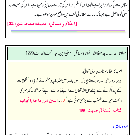
مکان سے پاک اور مبرا ہے البتہ اس کا علم اور اس کی قدرت ہر چیز کو محیط ہے، اس کی معیت ہر
کسی کو حاصل ہے جیسا کہ یہ بات عقائد کی کتب میں واضح طور پر موجود ہے۔
[احکام و مسائل، حدیث/صفحہ نمبر: 22]
مولانا عطا الله ساجد حفظ الله، فوائد و مسائل، سنن ابن ماجه، تحت الحديث189
جہمیہ کا انکار صفات باری تعالیٰ۔
ابوہریرہ رضی اللہ عنہ کہتے ہیں کہ رسول اللہ صلی اللہ علیہ وسلم نے فرمایا:
”
مخلوقات
کے پیدا کرنے سے پہلے ہی اللہ تعالیٰ نے اپنے ہاتھ سے اپنے ذمہ لکھ لیا کہ میری
[سنن ابن ماجه/(أبواب
رحمت میرے غضب سے بڑھی ہوئی ہے
“
۱؎
۔
كتاب السنة)/حدیث: 189]
اردو حاشہ: