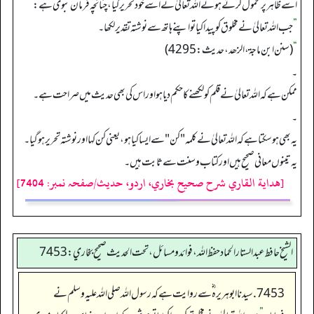
اسے ظاہر پر محمول کرتے ہوئے اللہ تعالیٰ نے اسے خود تحریر کیا، چنانچہ فرمان نبوی ہے:
”
جب اللہ تعالیٰ نے مخلوق کو پیدا کیا تو اپنے ہاتھ سے نوشتہ تقدیر لکھا۔
“
(سنن ابن ماجة، الزھد، حدیث: 4295)
۔
ممکن ہے کہ اللہ تعالیٰ نے قلم کو لکھنے کا حکم دیا ہو اور اس کی بھی حدیث میں صراحت ہے۔
۔
یہ بھی ہو سکتا ہے کہ اللہ تعالیٰ نے کلمہ "کن" سے ایسا کیا ہو، یعنی کن کہا اور نوشتہ تحریر ہو گیا۔
یہ تینوں معانی صحیح ہیں اور کتاب وسنت سے ثابت ہیں۔
[هداية القاري شرح صحيح بخاري، اردو، حدیث/صفحہ نمبر: 7404]
الشيخ حافط عبدالستار الحماد حفظ الله، فوائد و مسائل، تحت الحديث صحيح بخاري:7453
7453. سیدنا ابو ہریرہ ؓ سے روایت ہے کہ رسول اللہ صلی اللہ علیہ وسلم نے