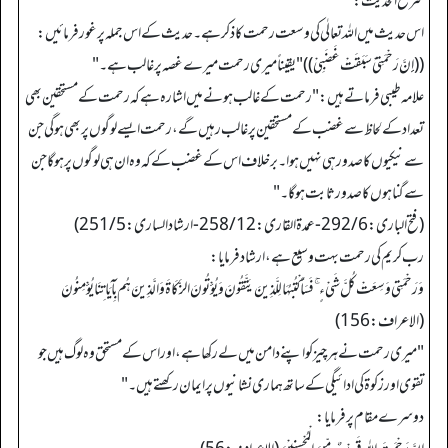
شرح الحدیث:
اس حدیث میں الله تعالٰی کی وسعت رحمت کا ذکر ہے۔ حدیث کے اس جملہ پر غور فرمائیں:
((إِنَّ رَحْمَتِيْ سَبَقَتْ غَضَبِيْ)) "یقیناً میری رحمت میرے غصہ پر غالب ہے۔ "
علامہ طیبی فرماتے ہیں: "رحمت کے غالب ہونے میں اشارہ ہے کہ رحمت کے مستحقین بھی
تعداد کے لحاظ سے غضب کے مستحقین پر غالب رہیں گے، رحمت ایسے لوگوں پر بھی ہوگی جن
سے نیکیوں کا صدور ہی نہیں ہوا۔ برخلاف اس کے غضب کے کہ وہ ان ہی لوگوں پر ہوگا جن
سے گناہوں کا صدور ثابت ہوگا۔ "
(فتح الباری: 292/6 - عمدة القاری: 258/12 - ارشاد الساری: 251/5)
رب کریم کی رحمت بہت وسیع ہے، ارشاد فرمایا:
وَرَحْمَتِي وَسِعَتْ كُلَّ شَيْءٍ ۚفَسَأَكْتُبُهَا لِلَّذِينَ يَتَّقُونَ وَيُؤْتُونَ الزَّكَاةَ وَالَّذِينَ هُم بِآيَاتِنَا يُؤْمِنُونَ
(الاعراف: 156)
"میری رحمت نے ہر چیز کو اپنے دامن میں لے رکھا ہے، اور اس کے مستحق وہ لوگ ہیں جو
تقوی اور زکوة کی ادائیگی کے ساتھ ہماری نشانیوں پر ایمان رکھتے ہیں۔ "
دوسرے مقام پر فرمایا: