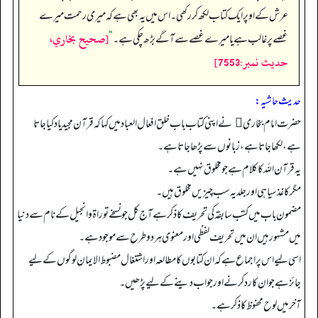
عرش کے اوپر ایک کتاب لکھ کر رکھی۔ اس میں یہ بھی ہے کہ میری رحمت میرے
[صحيح بخاري،
غصے پر غالب ہے یا میرے غصے سے آگے بڑھ چکی ہے۔
“
حديث نمبر:7553]
حدیث حاشیہ:
حضرت امام بخاری  نےاپنی کتاب باب خلق افعال العباد میں کہا کہ قرآن مجید یاد کیا جاتا
ہے، لکھا جاتا ہے، زبانوں سے پڑھا جاتاہے۔
یہ قرآن اللہ کا کلام ہے جومخلوق نہیں ہے۔
مگر کاغذ سیاہی اورجلد یہ سب چیزیں مخلوق ہیں۔
مضمون باب میں کتب سابقہ کی تحریف کا ذکر ہےآج کل جو نسخے توراۃ وانجیل کے نام سے دنیا
میں مشہور ہیں ان میں تحریف لفظی اورمعنوی ہردو طرح سےموجود ہے۔
اسی لیے اس پراجماع ہےکہ ان کتابوں کا مطالعہ اوراشتغال مضبوط الایمان لوگوں کےلیے
جائز ہے جوان کارد کرنے اورجواب دینے کے لیے پڑھیں۔
آخر میں لوح محفوظ کا ذکر ہے۔