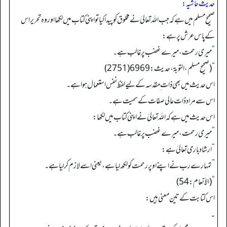
حدیث حاشیہ:
صحیح مسلم میں ہے کہ جب اللہ تعالیٰ نے مخلوق کو پیدا کیا تو اپنی کتاب میں لکھا اور وہ تحریر اس
کے پاس عرش پر ہے:
”
میری رحمت، میرے غضب پر غالب ہے۔
“
(صحیح مسلم، التوبة، حدیث: 6969(2751)
اس حدیث میں بھی ذات ِمقدسہ کے لیے لفظ نفس استعمال ہوا ہے۔
اس سے مراد ذات عالی صفات کے سمیت ہے۔
اس حدیث میں ہے کہ اللہ تعالیٰ نے اپنی کتاب میں لکھا:
”
میری رحمت، میرے غضب پر غالب ہے۔
“
ارشاد باری تعالیٰ ہے:
”
تمہارے رب نے اپنے اوپر رحمت کو لکھ لیا ہے، یعنی اسے لازم کر لیا ہے۔
“
(الأنعام: 54)
اس کتابت کے تین معنی ہیں:
۔