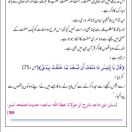
اس حدیث میں اللہ تعالیٰ کی صفت رحمت اور صفت غضب کا ثبوت ہے اور اللہ تعالی کے ہاتھ
مبارک کا ذکر ہے۔
ان تمام پر بلا تشبیہ ایمان لانا ضروری ہے۔
اور ہاتھ کا مطلب قدرت لینا بھی درست نہیں کیونکہ اس طرح دو صفات کو ایک صفت کے
معنی میں لینے سے دوسری صفت کا انکار ہوتا ہے۔
اللہ کے دو ہاتھوں کا ذکر قرآن مجید میں بھی ہے۔
ارشاد ہے:
﴿قَالَ يَا إِبْلِيسُ مَا مَنَعَكَ أَن تَسْجُدَ لِمَا خَلَقْتُ بِيَدَيَّ﴾
(ص: 75)
”
فرمایا:
اے ابلیس! تجھے اسے سجدہ کرنے سے کس چیز نے روکا جسے میں نے اپنے دونوں ہاتھوں سے
پیدا کیا۔
“
[سنن ابن ماجہ شرح از مولانا عطا الله ساجد، حدیث/صفحہ نمبر:
189]