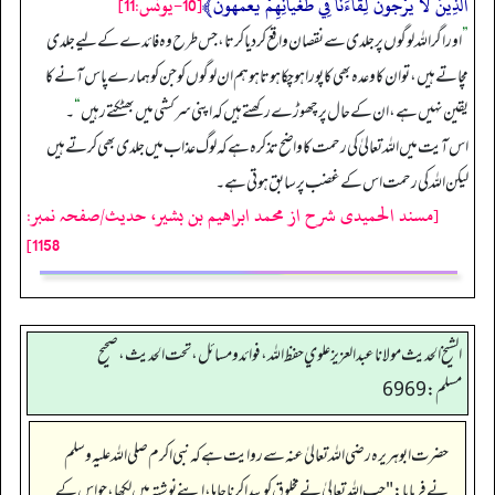
الَّذِينَ لا يَرْجُونَ لِقَاءَنَا فِي طُغْيَانِهِمْ يَعْمَهُونَ﴾
[10-يونس:11]
”
اور اگر اللہ لوگوں پر جلدی سے نقصان واقع کر دیا کرتا، جس طرح وہ فائدے کے لیے جلدی
مچاتے ہیں، تو ان کا وعدہ بھی کا پورا ہو چکا ہوتا ہو ہم ان لوگوں کو جن کو ہمارے پاس آنے کا
یقین نہیں ہے، ان کے حال پر چھوڑے رکھتے ہیں کہ اپنی سرکشی میں بھٹکتے رہیں
“
۔
اس آیت میں اللہ تعالیٰ کی رحمت کا واضح تذکرہ ہے کہ لوگ عذاب میں جلدی بھی کرتے ہیں
لیکن اللہ کی رحمت اس کے غضب پر سابق ہوتی ہے۔
[مسند الحمیدی شرح از محمد ابراهيم بن بشير، حدیث/صفحہ نمبر:
1158]
الشيخ الحديث مولانا عبدالعزيز علوي حفظ الله، فوائد و مسائل، تحت الحديث ، صحيح
مسلم: 6969
حضرت ابوہر یرہ رضی اللہ تعالیٰ عنہ سے روایت ہے کہ نبی اکرم صلی اللہ علیہ وسلم
نے فرمایا:"جب اللہ تعالیٰ نے مخلوق کو پیدا کرنا چاہا،اپنے نوشتہ میں لکھا، جو اس کے