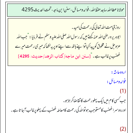
مولانا عطا الله ساجد حفظ الله، فوائد و مسائل، سنن ابن ماجه، تحت الحديث4295
روز قیامت اللہ تعالیٰ کی رحمت کی امید۔
ابوہریرہ رضی اللہ عنہ کہتے ہیں کہ رسول اللہ صلی اللہ علیہ وسلم نے فرمایا:
”
جب اللہ
عزوجل نے مخلوق کو پیدا کیا تو اپنے ہاتھ سے اپنے اوپر یہ لکھا کہ میری رحمت میرے
[سنن ابن ماجه/كتاب الزهد/حدیث: 4295]
غضب پر غالب ہے۔‏‏‏‏
“
اردو حاشہ:
فوائد و مسائل:
(1)
جب کسی کام میں ایک پہلو رحمت کا تقاضا کرتا ہو۔
اور دوسرا غضب کا مستوجب ہو تو اللہ کی رحمت کا معاملہ غضب کے پہلو پر غالب آجاتا ہے۔
(2)