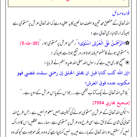
فوائد و مسائل
اللہ تعالیٰ کے متعلق محدثین و سلف صالحین کا یہ عقیدہ ہے کہ اللہ تعالیٰ عرش پر مستوی ہے
جیسا کہ ارشاد باری تعالیٰ ہے:
«الرَّحْمَـنُ عَلَى الْعَرْشِ اسْتَوَى»
[20-طه:5]
✿
”
رحمن عرش پر مستوی ہوا۔
“
↰ مستوی ہونے کا مفہوم بلند ہونا اور مرتفع ہونا ہے جیسا کہ:
❀ صحیح بخاری میں ہے کہ رسول اللہ صلی اللہ علیہ وسلم نے فرمایا:
«إن الله كتب كتابا قبل ان يخلق الخلق إن رحمتي سبقت غضبي فهو
مكتوب عنده فوق العرش»
”
بلاشبہ اللہ تعالیٰ نے ایک کتاب لکھی ہے . . . جو اس کے پاس عرش کے اوپر ہے۔
“
[صحيح بخاري 7554]
↰ لیکن اللہ تعالیٰ کے عرش پر مستوی ہونے کی کیفیت ہمیں معلوم نہیں ہے، جس طرح اللہ
تعالیٰ کی شان کے لائق ہے اسی طرح وہ عرش پر مستوی ہے، ہمارے عقلیں اس کا ادراک
نہیں کر سکتیں اور اللہ تعالیٰ کے بارے میں یہ نہیں کہنا چاہیے کہ وہ ہر جگہ موجود ہے کیونکہ وہ