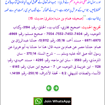
اور رسول اللہ
صلی اللہ علیہ وسلم
نے فرمایا:
”
جب اللہ تعالیٰ نے مخلوق کو پیدا کیا تو اپنی کتاب (لوح
محفوظ) میں، جو اس کے عرش پر موجود ہے، اس نے لکھا کہ
”
بے شک میری رحمت میرے غصہ
[صحيفه همام بن منبه/متفرق/حدیث: 15]
پر غالب ہے۔
“
“
تخریج الحدیث:
«صحيح بخاري، كتاب بدء الخلق، رقم: 3194، وكتاب
التوحيد، رقم: 7404، 7453، 7553، 7554 - صحيح مسلم، رقم: 6969،
6970، 6971 - مسند أحمد: 35/16، رقم: 13/8112، حدثنا عبدالرزاق بن
همام: حدثنا معمر عن همام بن منبه، قال: هذا ما حدثنا به أبو هريرة عن
رسول الله صلى الله عليه وسلم .... - شرح السنة: 375/14 - سنن
الترمذي، رقم: 3563 - سنن ابن ماجه، رقم: 4295 - مسند حميدي، رقم:
1126 - ابن خزيمة فى التوحيد، ص: 7 - صحيح ابن حبان، رقم: 6145 -
الأسماء والصفات للبيهقي: 8/2 - تحفة الأشراف: 250/10، رقم: 14139.»