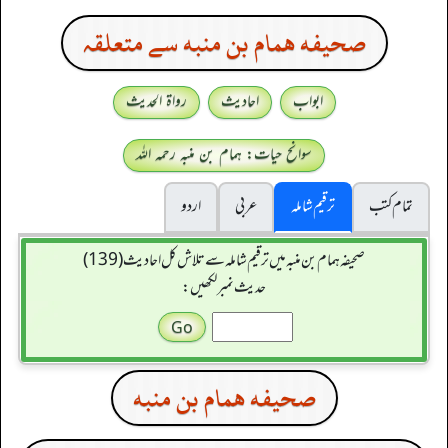
صحيفه همام بن منبه سے متعلقہ
ابواب
احادیث
رواۃ الحدیث
سوانح حیات: ہمام بن منبہ رحمہ اللہ
تمام کتب
ترقیم شاملہ
عربی
اردو
صحیفہ ہمام بن منبہ میں ترقیم شاملہ سے تلاش کل احادیث (139)
حدیث نمبر لکھیں:
صحيفه همام بن منبه