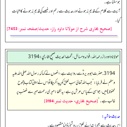
ہوسکتاہے۔
آیت سےکلام کےقدیم نہ ہونے اورحدیث سےرحم اورغصے کی قدیم نہ ہونے کااثبات
کیا۔
[صحیح بخاری شرح از مولانا داود راز، حدیث/صفحہ نمبر: 7453]
مولانا داود راز رحمه الله، فوائد و مسائل، تحت الحديث صحيح بخاري: 3194
3194. حضرت ابوہریرہ ؓسے روایت ہے، انھوں نے کہا کہ رسول اللہ صلی اللہ علیہ
وسلم نے فرمایا:
”
جب اللہ تعالیٰ سب خلق کو پیدا کرچکا تو اس نے اپنی کتاب (لوح
محفوظ) میں، جو اسی کے پاس عرش پر ہے، یہ لکھا: میری رحمت میرے غضب پر
[صحيح بخاري، حديث نمبر:3194]
غالب ہے۔
“
حدیث حاشیہ:
اس حدیث سے بھی ابتدائے خلق پر روشنی ڈالنا مقصود ہے۔