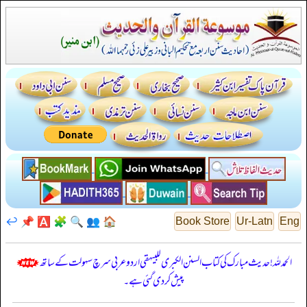
↩️
📌
🅰️
🧩
🔍
👥
🏠
Book Store
Ur-Latn
Eng
الحمدللہ! حدیث مبارک کی کتاب السنن الكبرى للبيهقي اردو عربی سرچ سہولت کے ساتھ
پیش کر دی گئی ہے۔