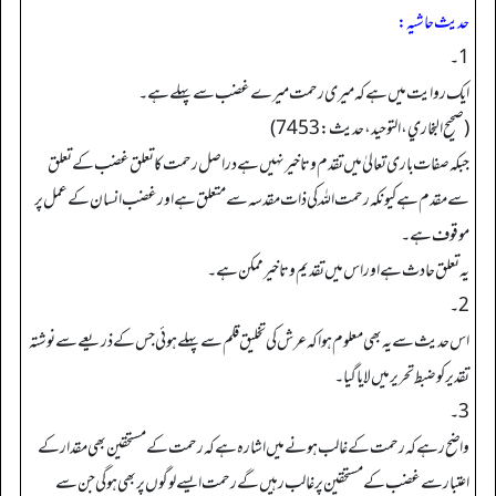
حدیث حاشیہ:
1۔
ایک روایت میں ہے کہ میری رحمت میرے غضب سے پہلے ہے۔
(صحیح البخاري، التوحید، حدیث: 7453)
جبکہ صفات باری تعالیٰ میں تقدم و تاخیر نہیں ہے دراصل رحمت کا تعلق غضب کے تعلق
سے مقدم ہے کیونکہ رحمت اللہ کی ذات مقدسہ سے متعلق ہے اور غضب انسان کے عمل پر
موقوف ہے۔
یہ تعلق حادث ہے اور اس میں تقدیم و تاخیر ممکن ہے۔
2۔
اس حدیث سے یہ بھی معلوم ہوا کہ عرش کی تخلیق قلم سے پہلے ہوئی جس کے ذریعے سے نوشتہ
تقدیر کو ضبط تحریر میں لایا گیا۔
3۔
واضح رہے کہ رحمت کے غالب ہونے میں اشارہ ہے کہ رحمت کے مستحقین بھی مقدار کے
اعتبار سے غضب کے مستحقین پر غالب رہیں گےرحمت ایسے لوگوں پر بھی ہوگی جن سے