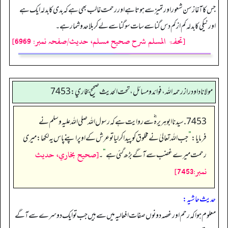
جس کا آغاز سن شعور اور تمیز سے ہوتا ہے اور رحمت غالب بھی ہے کہ بدی کا بدلہ ایک ہے
اور نیکی کا بدلہ کم ازکم دس گنا سے سات سو گنا سے لے کر بلا حدو شمار ہے۔
[تحفۃ المسلم شرح صحیح مسلم، حدیث/صفحہ نمبر: 6969]
مولانا داود راز رحمه الله، فوائد و مسائل، تحت الحديث صحيح بخاري: 7453
7453. سیدنا ابو ہریرہ ؓ سے روایت ہے کہ رسول اللہ صلی اللہ علیہ وسلم نے
فرمایا:
”
جب اللہ تعالیٰ نے مخلوق کو پیدا کرلیا تو عرش کے اوپر اپنے پاس یہ لکھا: میری
[صحيح بخاري، حديث
رحمت میرے غضب سے آگے بڑھ گئی ہے
“
۔
نمبر:7453]
حدیث حاشیہ:
معلوم ہواکہ رحم اورغصہ دونوں صفا ت افعالیہ میں سے ہیں جب توایک دوسرے سےآگے