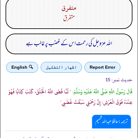
متفرق
متفرق
اللہ عزوجل کی رحمت اس کے غضب پر غالب ہے
Report Error
اظهار التشكيل
🔍 English
حدیث نمبر:
15
قَالَ رَسُولُ اللَّهِ صَلَّى اللَّهُ عَلَيْهِ وَسَلَّمَ:
" لَمَّا قَضَى اللَّهُ الْخَلْقَ، كَتَبَ كِتَابًا فَهُوَ
عِنْدَهُ فَوْقَ الْعَرْشِ: إِنَّ رَحْمَتِي سَبَقَتْ غَضَبِي"
ترجمہ:حافظ عبداللہ شمیم