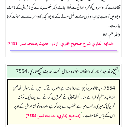
تقاضا ہے کہ دوسروں کو خیر و بھلائی سے نوازا جائے جبکہ غضب بندے کی نا فرمانی کے باعث
وجود میں آتا ہے لہٰذا یہ دونوں صفات فعل ہونے کے باوجود ایک کا دوسرے سے سبقت کرنا
جائز ہے۔
واللہ اعلم۔w
[هداية القاري شرح صحيح بخاري، اردو، حدیث/صفحہ نمبر: 7453]
الشيخ حافط عبدالستار الحماد حفظ الله، فوائد و مسائل، تحت الحديث صحيح بخاري:7554
7554. سیدنا ابو ہریرہ ؓ ہی سے روایت ہے انہوں نے کہا: میں نے رسول اللہ صلی
اللہ علیہ وسلم کو فرماتے سنا:
”
اللہ تعالیٰ نے مخلوق پیدا کرنے سے پہلے ایک نوشتہ
تحریر کیا کہ میری رحمت میرے غضب سے بڑھ کر ہے، اور وہ نوشتہ عرش کے اوپر
[صحيح بخاري، حديث نمبر:7554]
اس کے پاس لکھا ہوا ہے۔
“