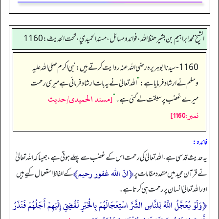
الشيخ محمد ابراهيم بن بشير حفظ الله، فوائد و مسائل، مسند الحميدي، تحت الحديث:1160
1160- سیدنا ابوہریرہ رضی اللہ عنہ روایت کرتے ہیں: نبی اکرم صلی اللہ علیہ
وسلم نے ارشاد فرمایا ہے:
”
اللہ تعالیٰ نے یہ بات ارشاد فرمائی ہے میری رحمت
[مسند الحمیدی/حدیث
میرے غضب پر سبقت لے گئی ہے۔‏‏‏‏
“
نمبر:1160]
فائدہ:
یہ حدیث قدسی ہے، اللہ تعالیٰ کی رحمت اس کے غضب سے پہلے ہوتی ہے، جیسا کہ اللہ تعالیٰ ٰ
﴿انّ الله غفور رحیم﴾
نے قرآن مجید میں متعدد مقامات پر
کے الفاظ استعمال کیے ہیں
اور اللہ تعالیٰ انسان پر رحمت ہی کرتا ہے۔
﴿وَلَوْ يُعَجِّلُ اللَّهُ لِلنَّاسِ الشَّرَّ اسْتِعْجَالَهُمْ بِالْخَيْرِ لَقُضِيَ إِلَيْهِمْ أَجَلُهُمْ فَنَذَرُ