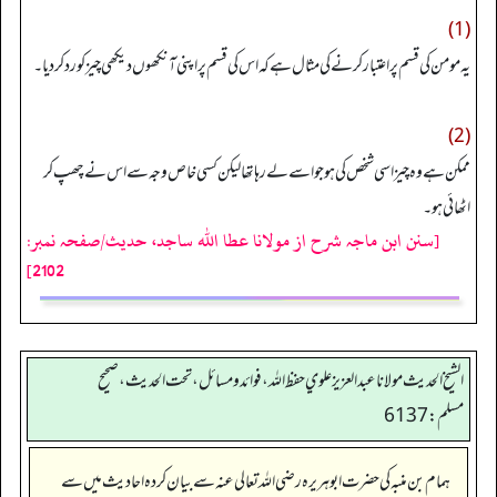
(1)
یہ مومن کی قسم پر اعتبار کرنے کی مثال ہے کہ اس کی قسم پر اپنی آنکھوں دیکھی چیز کو رد کر دیا۔
(2)
ممکن ہے وہ چیز اسی شخص کی ہو جو اسے لے رہا تھا لیکن کسی خاص وجہ سے اس نے چھپ کر
اٹھائی ہو۔
[سنن ابن ماجہ شرح از مولانا عطا الله ساجد، حدیث/صفحہ نمبر:
2102]
الشيخ الحديث مولانا عبدالعزيز علوي حفظ الله، فوائد و مسائل، تحت الحديث ، صحيح
مسلم: 6137
ہمام بن منبہ کی حضرت ابوہریرہ رضی اللہ تعالی عنہ سے بیان کردہ احادیث میں سے