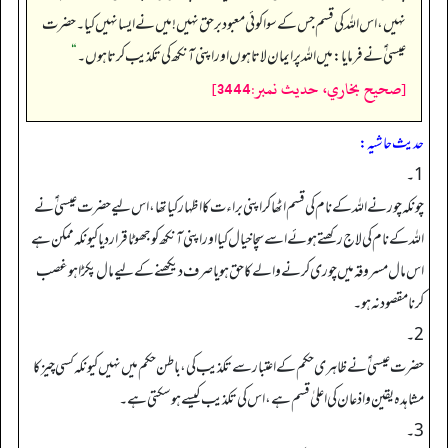
نہیں، اس اللہ کی قسم جس کے سوا کوئی معبود برحق نہیں! میں نے ایسا نہیں کیا۔ حضرت
عیسیٰ ؑ نے فرمایا: میں اللہ پر ایمان لاتا ہوں اور اپنی آنکھ کی تکذیب کرتا ہوں۔
“
[صحيح بخاري، حديث نمبر:3444]
حدیث حاشیہ:
1۔
چونکہ چور نے اللہ کے نام کی قسم اٹھا کر اپنی براءت کا اظہار کیا تھا، اس لیے حضرت عیسیٰ ؑ نے
اللہ کے نام کی لاج رکھتے ہوئے اسے سچا خیال کیا اور اپنی آنکھ کو جھوٹا قراردیا کیونکہ ممکن ہے
اس مال مسروقہ میں چوری کرنے والے کا حق ہویا صرف دیکھنے کے لیے مال پکڑا ہوغصب
کرنا مقصود نہ ہو۔
2۔
حضرت عیسیٰ ؑ نے ظاہری حکم کے اعتبار سے تکذیب کی،باطن حکم میں نہیں کیونکہ کسی چیز کا
مشاہدہ یقین و اذعان کی اعلیٰ قسم ہے، اس کی تکذیب کیسے ہوسکتی ہے۔
3۔