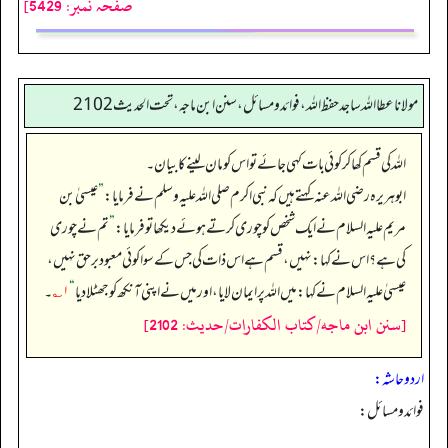
صفحہ نمبر: 5429]
مولانا عطا الله ساجد حفظ الله، فوائد و مسائل، سنن ابن ماجه، تحت الحديث2102
اللہ کی قسم کھا کر کوئی بات کہی جائے تو اس کو مان لینے کا بیان۔
ابوہریرہ رضی اللہ عنہ کہتے ہیں کہ نبی اکرم صلی اللہ علیہ وسلم نے فرمایا:
”
عیسیٰ بن
مریم علیہ السلام نے ایک شخص کو چوری کرتے ہوئے دیکھا تو فرمایا:
”
تم نے چوری
کی ہے؟ اس نے کہا: نہیں، قسم ہے اس ذات کی جس کے سوا کوئی معبود برحق نہیں،
عیسیٰ علیہ السلام نے کہا: میں اللہ پر ایمان لایا، اور میں نے اپنی آنکھ کو جھٹلا دیا
“
۱؎
۔
[سنن ابن ماجه/كتاب الكفارات/حدیث: 2102]
اردو حاشہ:
فوائد ومسائل: