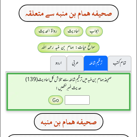
صحيفه همام بن منبه سے متعلقہ
ابواب
احادیث
رواۃ الحدیث
سوانح حیات: ہمام بن منبہ رحمہ اللہ
تمام کتب
ترقیم شاملہ
عربی
اردو
صحیفہ ہمام بن منبہ میں ترقیم شاملہ سے تلاش کل احادیث (139)
حدیث نمبر لکھیں:
صحيفه همام بن منبه