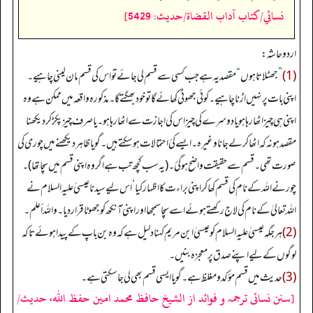
نسائي/كتاب آداب القضاة/حدیث: 5429]
اردو حاشہ:
(1)
”
جھٹلاتا ہوں
“
مقصد یہ ہے جب کسی سے قسم لی جائے تو اس کی قسم مان لینی چاہیے۔
اپنی بات پر نہیں اڑنا چاہیے۔ کوئی جھوٹی کھائے گا تو خود بھگتے گا۔ مذکورہ واقعہ میں ممکن ہے وہ
اپنی ہی چیز اٹھا رہا ہو یا دوسرے کی چیز اس کی اجازت سے اٹھا رہا ہو۔ یا صرف چیز پکڑ کر دیکھنا
مقصد ہو نہ کہ اٹھا کر لے جانا وغیرہ۔ ایسے كئ احتمالات ہوسکتے ہیں۔ گویا ظاہر دیکھنے میں چوری کی
صورت تھی۔ قسم سے حقیقت واضح ہو گئ۔ (یہ سب کچھ تب ہے اگر وہ اپنی قسم میں سچا تھا)۔
چور نے اللہ کے نام کی قسم کھا کر اپنی براءت کا اظہار کیا‘ اس لیے سیدناعیسیٰ علیہ السلام نے
اللہ تعالیٰ کے نام کی لاج رکھتے ہوئے اسے سچا سمجھا اور اپنی آنکھ کو جھوٹا قراردیا۔ واللہ أعلم۔
(2)
ہر جگہ عیسیٰ علیہ السلام کو عیسیٰ ابن مریم کہنا دلیل ہے کہ وہ بن باپ کے پیدا ہوئے تا کہ
لوگوں کے لیے اپنے صدق پر معجزہ بنیں۔
(3)
حدیث میں قسم مؤ کد و مغلظ ہے۔ گویا ایسی قسم بھی لی جا سکتی ہے۔
[سنن نسائی ترجمہ و فوائد از الشیخ حافظ محمد امین حفظ اللہ، حدیث/