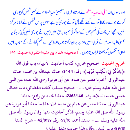
اور رسول اللہ
صلی اللہ علیہ وسلم
نے ارشاد فرمایا:
”
عیسیٰ علیہ السلام نے کسی شخص کو چوری
کرتے ہوئے دیکھا (تو اسے کہنے لگے) کیا تو نے چوری کی ہے؟ اس پر اس شخص نے کہا: ہرگز
نہیں، مجھے اس ذات کی قسم جس کے سوا کوئی معبود برحق نہیں (میں نے چوری نہیں کی)۔ چناچہ
عیسیٰ علیہ السلام نے فرمایا: میں اللہ پر ایمان رکھتا ہوں اور (تیرے قسم کھانے کے سبب) میں
[صحيفه همام بن منبه/متفرق/حدیث: 41]
اپنی آنکھوں کو جھوٹا قرار دیتا ہوں۔
“
تخریج الحدیث:
«صحيح بخاري، كتاب أحاديث الأنبياء، باب قول الله
﴿وَاذْكُرْ فِيْ الْكِتٰبِ مَرْيَمَ﴾، رقم: 3444، حدثنا عبدالله بن محمد: حدثنا
عبدالرزاق: أخبرنا معمر عن همام، عن أبى هريرة رضي الله عنه، عن النبى
صلى الله عليه وسلم قال: .... - صحيح مسلم، كتاب الفضائل، باب فضائل
عيسىٰ عليه السلام، رقم: 2368/146، حدثنا محمد بن رافع: حدثنا
عبدالرزاق: حدثنا معمر عن همام بن منبه، قال: هذا ما حدثنا أبو هريرة عن
رسول الله صلى الله عليه وسلم، فذكر أحاديث منها: وقال رسول الله صلى
الله عليه وسلم .... - مسند أحمد: 53/16، رقم 42/8139 - شرح السنة:
99/13، باب الستر، وقال: هذا حديث متفق عليه.»