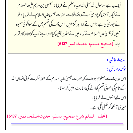
ایک یہ ہے، رسول اللہ صلی اللہ علیہ وسلم نے فرمایا:
”
عیسیٰ بن مریم علیہما السلام
نے ایک آدمی کو چوری کرتے دیکھا تو اسے حضرت عیسی علیہ السلام نے فرمایا: تو
نے چوری کی ہے؟ ا س نے کہا، ہر گز نہیں، اس ذات کی قسم جس کے سوا کوئی معبود
نہیں تو عیسیٰ علیہ السلام نے کہا، میں نے اللہ پر یقین کیا اور اپنے آپ کو خطار کار قرار
[صحيح مسلم، حديث نمبر:6137]
دیا۔
“
حدیث حاشیہ:
فوائد ومسائل:
اس حدیث سے معلوم ہوتا ہے کہ حضرت عیسیٰ علیہ السلام کے نکتہ نظر سے کوئی انسان اللہ
کے نام کی جھوٹی قسم کھانے کی جسارت نہیں کر سکتا،
اس لیے انہوں نے فرمایا،
میری آنکھ کو غلطی لگی ہے۔
[تحفۃ المسلم شرح صحیح مسلم، حدیث/صفحہ نمبر: 6137]