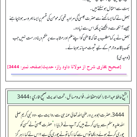
بہت سے احتمال ہوسکتےہیں۔
بعض نےکہا ایسا کہنےسے حضرت عیسیٰ ؑکى مراد یہ تھی کہ مومن کی قسم پر ایسا بھروسہ ہونا چاہئے
جیسے آنکھ سے دیکھنے پربلکہ اس سے زیادہ۔
بعض نے یہ کہا مطلب یہ تھا کہ قاضی کواپنے علم اور مشاہدے پرحکم دینا درست نہیں جب
تک باقاعدہ جرم کےلیے ثبوت مہیا نہ ہوجائے۔
(وحیدی)
[صحیح بخاری شرح از مولانا داود راز، حدیث/صفحہ نمبر: 3444]
الشيخ حافط عبدالستار الحماد حفظ الله، فوائد و مسائل، تحت الحديث صحيح بخاري:3444
3444. حضرت ابوہریرہ رضی اللہ تعالیٰ عنہ ہی سے روایت ہے، وہ نبی کریم صلی
اللہ علیہ وسلم سے بیان کرتے ہیں کہ آپ نے فرمایا:
”
حضرت عیسیٰ ؑ نے کسی کو
چوری کرتے ہوئے دیکھا تو اس سے کہا: کیا تو نے چوری کی ہے؟ اس نے کہا: ہرگز