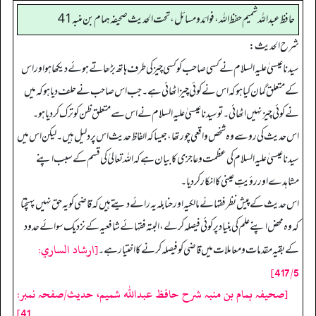
حافظ عبدالله شميم حفظ الله، فوائد و مسائل، تحت الحديث صحيفه همام بن منبه 41
شرح الحديث:
سیدنا عیسیٰ علیہ السلام نے کسی صاحب کو کسی چیز کی طرف ہاتھ بڑھاتے ہوئے دیکھا ہو اور اس
کے متعلق گمان کیا ہو کہ اس نے کوئی چیز اٹھائی ہے۔ جب اس صاحب نے حلف دیا ہو کہ میں
نے کوئی چیز نہیں اٹھائی۔ تو سیدنا عیسیٰ علیہ السلام نے اس سے متعلق ظن کو ترک کر دیا ہو۔
اس حدیث کی رو سے وہ شخص واقعی چور تھا، جیسا کہ الفاظ حدیث اس پر دلیل ہیں۔ لیکن اس میں
سیدنا عیسیٰ علیہ السلام کی عظمت و عاجزی کا بیان ہے کہ الله تعالیٰ کی قسم کے سبب اپنے
مشاہدے اور رؤیتِ عینی کا انکار کر دیا۔
اس حدیث کے پیش نظر فقہائے مالکیہ اور حنابلہ یہ رائے دیتے ہیں کہ قاضی کو یہ حق نہیں پہنچتا
کہ وہ محض اپنے علم کی بنیاد پر کوئی فیصلہ کر لے، البتہ فقہائے شافعیہ کے نزدیک سوائے حدود
[ارشاد الساري:
کے بقیہ مقدمات و معاملات میں قاضی کو فیصلہ کرنے کا اختیار ہے۔
417/5]
[صحیفہ ہمام بن منبہ شرح حافظ عبداللہ شمیم، حدیث/صفحہ نمبر:
41]