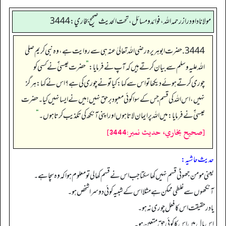
مولانا داود راز رحمه الله، فوائد و مسائل، تحت الحديث صحيح بخاري: 3444
3444. حضرت ابوہریرہ رضی اللہ تعالیٰ عنہ ہی سے روایت ہے، وہ نبی کریم صلی
اللہ علیہ وسلم سے بیان کرتے ہیں کہ آپ نے فرمایا:
”
حضرت عیسیٰ ؑ نے کسی کو
چوری کرتے ہوئے دیکھا تو اس سے کہا: کیا تو نے چوری کی ہے؟ اس نے کہا: ہرگز
نہیں، اس اللہ کی قسم جس کے سوا کوئی معبود برحق نہیں! میں نے ایسا نہیں کیا۔ حضرت
عیسیٰ ؑ نے فرمایا: میں اللہ پر ایمان لاتا ہوں اور اپنی آنکھ کی تکذیب کرتا ہوں۔
“
[صحيح بخاري، حديث نمبر:3444]
حدیث حاشیہ:
یعنی مومن جھوٹی قسم نہیں کھاسکتا جب ا س نے قسم کھالی تومعلوم ہواکہ وہ سچا ہے۔
آنکھوں سےغلطی ممکن ہے مثلا اس کے شبیہ کوئی دوسرا شخص ہو۔
یادرحقیقت اس کا فعل چوری نہ ہو۔
اس مال میں اس کاکوئی حق متعین ہو۔