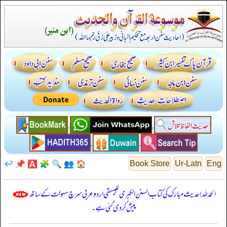
↩️
📌
🅰️
🧩
🔍
👥
🏠
Book Store
Ur-Latn
Eng
الحمدللہ! حدیث مبارک کی کتاب السنن الكبرى للبيهقي اردو عربی سرچ سہولت کے ساتھ
پیش کر دی گئی ہے۔