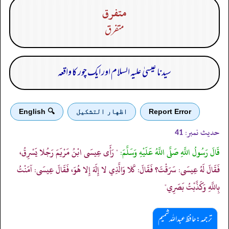
متفرق
متفرق
سیدنا عیسیٰ علیہ السلام اور ایک چور کا واقعہ
Report Error
اظهار التشكيل
🔍 English
حدیث نمبر:
41
قَالَ رَسُولُ اللَّهِ صَلَّى اللَّهُ عَلَيْهِ وَسَلَّمَ:
" رَأَى عِيسَى ابْنُ مَرْيَمَ رَجُلا يَسْرِقُ،
فَقَالَ لَهُ عِيسَى: سَرَقْتَ؟ فَقَالَ: كَلا وَالَّذِي لا إِلَهَ إِلا هُوَ، فَقَالَ عِيسَى: آمَنْتُ
بِاللَّهِ وَكَذَّبْتُ بَصَرِي"
ترجمہ:حافظ عبداللہ شمیم