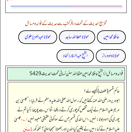
تخریج الحدیث کے تحت دیگر کتب سے حدیث کے فوائد و مسائل
حافظ محمد امین
مولانا عطا اللہ ساجد
مولانا عبد العزیز علوی
مولانا داود راز
الشیخ عبدالستار الحماد
فوائد ومسائل از الشيخ حافظ محمد امين حفظ الله سنن نسائي تحت الحديث5429
حاکم قسم (حلف) کیسے لے؟
ابوہریرہ رضی اللہ عنہ کہتے ہیں کہ رسول اللہ صلی اللہ علیہ وسلم نے فرمایا:
”
عیسیٰ بن
مریم علیہ السلام نے ایک شخص کو چوری کرتے دیکھا، تو اس سے پوچھا: کیا تم نے
چوری کی؟ وہ بولا: نہیں، اس اللہ کی قسم جس کے سوا کوئی حقیقی معبود نہیں
۱؎
، عیسیٰ
[سنن
علیہ السلام نے کہا: میں نے یقین کیا اللہ پر اور جھوٹا سمجھا اپنی آنکھ کو۔