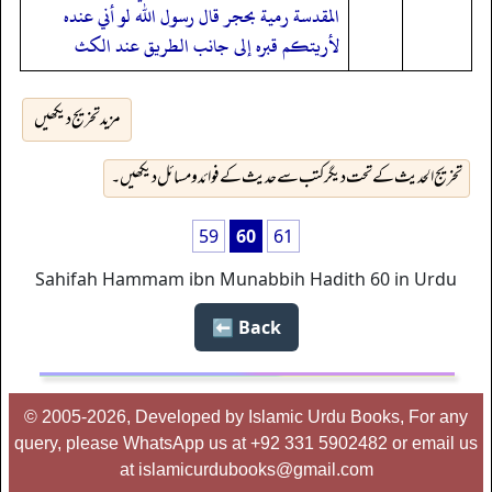
المقدسة رمية بحجر قال رسول الله لو أني عنده
لأريتكم قبره إلى جانب الطريق عند الكث
مزید تخریج دیکھیں
تخریج الحدیث کے تحت دیگر کتب سے حدیث کے فوائد و مسائل دیکھیں۔
59
60
61
Sahifah Hammam ibn Munabbih Hadith 60 in Urdu
Back ⬅️
© 2005-2026, Developed by Islamic Urdu Books, For any
query, please WhatsApp us at +92 331 5902482 or email us
at islamicurdubooks@gmail.com