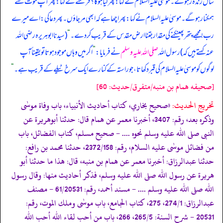
سال زندہ رہو گے۔ موسیٰ علیہ السلام نے کہا: پھر کیا ہو گا؟ فرشتے نے کہا: پھر آپ موت سے
ہمکنار ہو گے۔ موسیٰ علیہ السلام نے کہا: پھر اچھا ہے کہ ابھی مر جاؤں۔ پھر دعا کی: اے میرے
رب! مجھے پتھر پھینکنے کی مقدار جتنا ارض مقدس کے قریب کر دے۔
“
(سیدنا ابوہریرہ رضی اللہ
عنہ کہتے ہیں کہ) رسول اللہ
صلی اللہ علیہ وسلم
نے فرمایا:
”
اگر میں وہاں موجود ہوتا تو یقیناً آپ
لوگوں کو موسیٰ علیہ السلام کی قبر دکھاتا، جو راستہ کے کنارے ایک سرخ ٹیلے کے قریب ہے۔
“
[صحيفه همام بن منبه/متفرق/حدیث: 60]
تخریج الحدیث:
«صحيح بخاري، كتاب أحاديث الأنبياء، باب وفاة موسٰى
وذكره بعد، رقم: 3407، أخبرنا معمر عن همام قال: حدثنا أبوهريرة عن
النبى صلى الله عليه وسلم نحوه .... - صحيح مسلم، كتاب الفضائل، باب
من فضائل موسٰى عليه السلام، رقم: 2372/158، حدثنا محمد بن رافع:
حدثنا عبدالرزاق: أخبرنا معمر عن همام بن منبه، قال: هذا ما حدثنا أبو
هريرة عن رسول الله صلى الله عليه وسلم، فذكر أحاديث منها: وقال رسول
الله صلى الله عليه وسلم .... - مسند أحمد، رقم: 61/20531 - مصنف
عبدالرزاق: 274/1، 275، كتاب الجامع، باب موسٰى وملك الموت، رقم:
20531 - شرح السنة: 265/5، 266، باب من أحب لقاء الله أحب الله