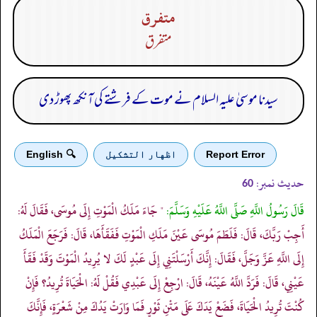
متفرق
متفرق
سیدنا موسیٰ علیہ السلام نے موت کے فرشتے کی آنکھ پھوڑ دی
Report Error
اظهار التشكيل
🔍 English
حدیث نمبر:
60
قَالَ رَسُولُ اللَّهِ صَلَّى اللَّهُ عَلَيْهِ وَسَلَّمَ:
" جَاءَ مَلَكُ الْمَوْتِ إِلَى مُوسَى، فَقَالَ لَهُ:
أَجِبْ رَبَّكَ، قَالَ: فَلَطَمَ مُوسَى عَيْنَ مَلَكِ الْمَوْتِ فَفَقَأَهَا، قَالَ: فَرَجَعَ الْمَلَكُ
إِلَى اللَّهِ عَزَّ وَجَلَّ، فَقَالَ: إِنَّكَ أَرْسَلْتَنِي إِلَى عَبْدٍ لَكَ لا يُرِيدُ الْمَوْتَ وَقَدْ فَقَأَ
عَيْنِي، قَالَ: فَرَدَّ اللَّهُ عَيْنَهُ، قَالَ: ارْجِعْ إِلَى عَبْدِي فَقُلْ لَهُ: الْحَيَاةَ تُرِيدُ؟ فَإِنْ
كُنْتَ تُرِيدُ الْحَيَاةَ، فَضَعْ يَدَكَ عَلَى مَتْنِ ثَوْرٍ فَمَا وَارَتْ يَدُكَ مِنْ شَعْرَةٍ، فَإِنَّكَ