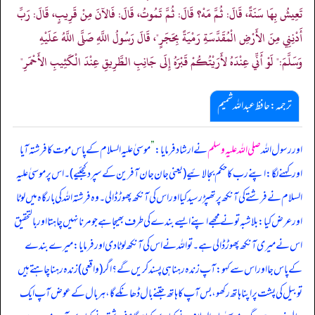
تَعِيشُ بِهَا سَنَةً، قَالَ: ثُمَّ مَهْ؟ قَالَ: ثُمَّ تَمُوتُ، قَالَ: فَالآنَ مِنْ قَرِيبٍ، قَالَ: رَبِّ
أَدْنِنِي مِنَ الأَرْضِ الْمُقَدَّسَةِ رَمْيَةً بِحَجَرٍ"، قَالَ رَسُولُ اللَّهِ صَلَّى اللَّهُ عَلَيْهِ
وَسَلَّمَ:" لَوْ أَنِّي عِنْدَهُ لأَرَيْتُكُمْ قَبْرَهُ إِلَى جَانِبِ الطَّرِيقِ عِنْدَ الْكَثِيبِ الأَحْمَرِ"
ترجمہ:حافظ عبداللہ شمیم
اور رسول اللہ
صلی اللہ علیہ وسلم
نے ارشاد فرمایا:
”
موسیٰ علیہ السلام کے پاس موت کا فرشتہ آیا
اور کہنے لگا: اپنے رب کا حکم بجا لائیے (یعنی جان جان آفرین کے سپرد کیجئیے)۔ اس پر موسیٰ علیہ
السلام نے فرشتے کی آنکھ پر تھپڑ رسید کیا اور اس کی آنکھ پھوڑ ڈالی۔ وہ فرشتہ اللہ کی بارگاہ میں لوٹا
اور عرض کیا: بلاشبہ تو نے مجھے اپنے ایسے بندے کی طرف بھیجا ہے جو مرنا نہیں چاہتا اور بالتحقیق
اس نے میری آنکھ پھوڑ ڈالی ہے۔ تو اللہ نے اس کی آنکھ لوٹا دی اور فرمایا: میرے بندے
کے پاس جا اور اس سے کہو: آپ زندہ رہنا ہی پسند کریں گے؟ اگر (واقعی) زندہ رہنا چاہتے ہیں
تو بیل کی پشت پر اپنا ہاتھ رکھو، بس آپ کا ہاتھ جتنے بال ڈھانکے گا، ہر بال کے عوض آپ ایک