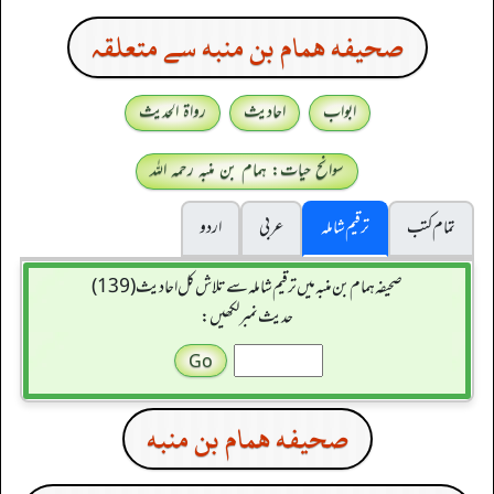
صحيفه همام بن منبه سے متعلقہ
ابواب
احادیث
رواۃ الحدیث
سوانح حیات: ہمام بن منبہ رحمہ اللہ
تمام کتب
ترقیم شاملہ
عربی
اردو
صحیفہ ہمام بن منبہ میں ترقیم شاملہ سے تلاش کل احادیث (139)
حدیث نمبر لکھیں:
صحيفه همام بن منبه