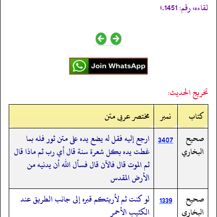
لقاءه، رقم: 1451.»
تخريج الحديث:
کتاب
نمبر
مختصر عربی متن
صحيح
ارجع إليه فقل له يضع يده على متن ثور فله بما
3407
البخاري
غطت يده بكل شعرة سنة قال أي رب ثم ماذا قال
ثم الموت قال فالآن قال فسأل الله أن يدنيه من
الأرض المقدس
صحيح
لو كنت ثم لأريتكم قبره إلى جانب الطريق عند
1339
البخاري
الكثيب الأحمر