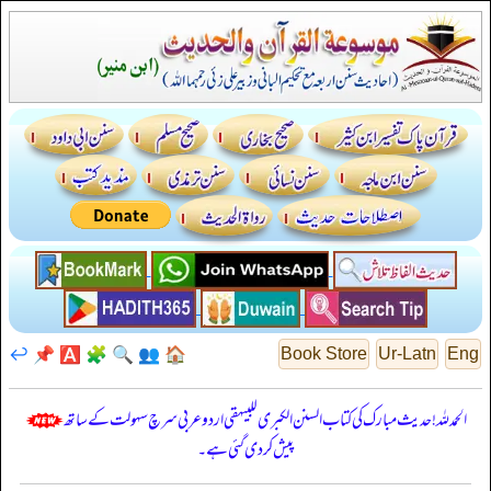
↩️
📌
🅰️
🧩
🔍
👥
🏠
Book Store
Ur-Latn
Eng
الحمدللہ! حدیث مبارک کی کتاب السنن الكبرى للبيهقي اردو عربی سرچ سہولت کے ساتھ
پیش کر دی گئی ہے۔