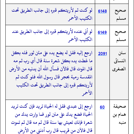
صحيح
لو كنت ثم لأريتكم قبره إلى جانب الطريق تحت
6148
مسلم
الكثيب الأحمر
صحيح
لو أني عنده لأريتكم قبره إلى جانب الطريق عند
6149
مسلم
الكثيب الأحمر
سنن
ارجع إليه فقل له يضع يده على متن ثور فله بكل
2091
النسائى
ما غطت يده بكل شعرة سنة قال أي رب ثم مه
الصغرى
قال الموت قال فالآن فسأل الله أن يدنيه من الأرض
المقدسة رمية بحجر قال رسول الله فلو كنت ثم
لأريتكم قبره إلى جانب الطريق تحت الكثيب
الأحمر
صحيفة
ارجع إلى عبدي فقل له الحياة تريد فإن كنت تريد
60
همام بن
الحياة فضع يدك على متن ثور فما وارت يدك من
منبه
شعرة فإنك تعيش بها سنة قال ثم مه قال ثم تموت
قال فالآن من قريب قال رب أدنني من الأرض