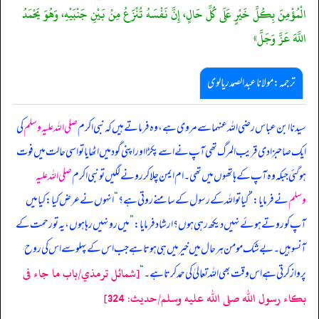
الْمُؤْمِنَ بِكُلِّ خَيْرٍ عَلَى كُلِّ حَالٍ، إِنَّ نَفْسَهُ تُنْزَعُ مِنْ بَيْنِ جَنْبَيْهِ، وَهُوَ يَحْمَدُ
اللَّهَ عَزَّ وَجَلَّ»
ترجمہ:مولانا عبدالصمد ریالوی
سیدنا ابن عباس رضی اللہ عنہما سے مروی ہے، وہ فرماتے ہیں کہ نبی اکرم
صلی اللہ علیہ وسلم
کی
ایک صاحبزادی قریب المرگ تھی آپ نے اسے پکڑا اور اپنی گود میں اٹھایا تو اسی حالت میں فوت
ہو گئی جبکہ وہ آپ کے ہاتھوں میں تھی۔ ام ایمن چلا کر رونے لگیں تو نبی اکرم
صلی اللہ علیہ
وسلم
نے فرمایا:
”
کیا تو اللہ کے رسول کے سامنے روتی ہے؟
“
انہوں نے عرض کیا: کیا میں
آپ کو روتے ہوئے نہیں دیکھ رہی ہوں؟ ارشاد فرمایا:
”
میں رو نہیں رہا ہوں، یہ تو رحمت کے
آنسو ہیں۔ بے شک مومن ہر حال میں خیر میں ہی ہوتا ہے جب اس کے پہلو سے اس کی روح
[شمائل ترمذي/باب ما جاء فى
پرواز کرتی ہے اس وقت بھی اللہ تعالیٰ کی حمد کرتا ہے۔
“
بكاء رسول الله صلى الله عليه وسلم/حدیث: 324]