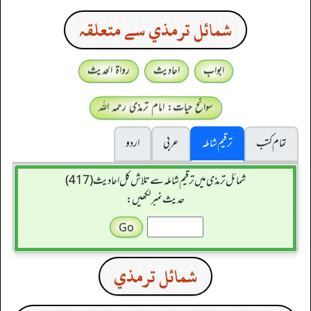
شمائل ترمذي سے متعلقہ
ابواب
احادیث
رواۃ الحدیث
سوانح حیات: امام ترمذی رحمہ اللہ
تمام کتب
ترقیم شاملہ
عربی
اردو
شمائل ترمذی میں ترقیم شاملہ سے تلاش کل احادیث (417)
حدیث نمبر لکھیں:
شمائل ترمذي