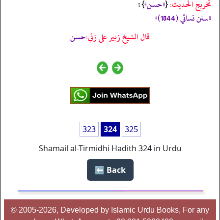
تخریج الحدیث:
«‏‏‏‏حسن»
{
‏‏‏‏ }:
«سنن نسائي (1844)»
قال الشيخ زبير على زئي:
حسن
323
324
325
Shamail al-Tirmidhi Hadith 324 in Urdu
Back ⬅️
© 2005-2026, Developed by Islamic Urdu Books, For any