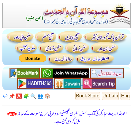
↩️
📌
🅰️
🧩
🔍
👥
🏠
Book Store
Ur-Latn
Eng
الحمدللہ! حدیث مبارک کی کتاب السنن الكبرى للبيهقي اردو عربی سرچ سہولت کے ساتھ
پیش کر دی گئی ہے۔