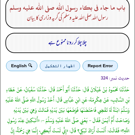
باب ما جاء فى بكاء رسول الله صلى الله عليه وسلم
رسول اللہ صلی اللہ علیہ وسلم کی گریہ وزاری کا بیان
چلا چلا کر رونا ممنوع ہے
Report Error
اظهار التشكيل
🔍 English
حدیث نمبر:
324
حَدَّثَنَا مَحْمُودُ بْنُ غَيْلَانَ قَالَ: حَدَّثَنَا أَبُو أَحْمَدَ قَالَ: حَدَّثَنَا سُفْيَانُ، عَنْ عَطَاءِ
بْنِ السَّائِبِ، عَنْ عِكْرِمَةَ، عَنِ ابْنِ عَبَّاسٍ قَالَ: أَخَذَ رَسُولُ اللَّهِ صَلَّى اللهُ عَلَيْهِ
وَسَلَّمَ ابْنَةً لَهُ تَقْضِي فَاحْتَضَنَهَا فَوَضَعَهَا بَيْنَ يَدَيْهِ فَمَاتَتْ وَهِيَ بَيْنَ يَدَيْهِ
وَصَاحَتْ أُمُّ أَيْمَنَ فَقَالَ - يَعْنِي صَلَّى اللهُ عَلَيْهِ وَسَلَّمَ -: «أَتَبْكِينَ عِنْدَ رَسُولِ
اللَّهِ؟» فَقَالَتْ: أَلَسْتُ أَرَاكَ تَبْكِي؟ قَالَ: «إِنِّي لَسْتُ أَبْكِي، إِنَّمَا هِيَ رَحْمَةٌ، إِنَّ