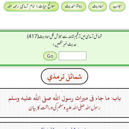
ابواب
احادیث
رواۃ الحدیث
سوانح حیات: امام ترمذی رحمہ اللہ
شمائل ترمذی میں ترقیم شاملہ سے تلاش کل احادیث (417)
حدیث نمبر لکھیں:
شمائل ترمذي
باب: ما جاء فى ميراث رسول الله صلى الله عليه وسلم
رسول اللہ صلی اللہ علیہ وسلم کی وراثت کا بیان