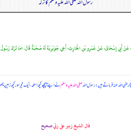
رسول اللہ صلی اللہ علیہ وسلم کا ترکہ
ُ، عَنْ أَبِي إِسْحَاقَ، عَنْ عَمْرِو بْنِ الْحَارِثِ، أَخِي جُوَيْرِيَةَ لَهُ صُحْبَةٌ قَالَ: «مَا تَرَكَ رَسُولُ اللَّ
) رضی اللہ عنہ فرماتے ہیں: رسول اللہ
صلی اللہ علیہ وسلم
نے اپنے پیچھے کچھ اسلحہ، ایک خچر اور کچھ زمین
قال الشيخ زبير على زئي:
صحيح