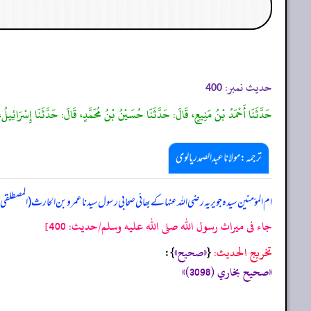
حدیث نمبر:
400
حَدَّثَنَا أَحْمَدُ بْنُ مَنِيعٍ، قَالَ: حَدَّثَنَا حُسَيْنُ بْنُ مُحَمَّدٍ، قَالَ: حَدَّثَنَا إِسْرَائِيل
ترجمہ:مولانا عبدالصمد ریالوی
ام المؤمنین سیدہ جویریہ رضی اللہ عنہا کے بھائی صحابی رسول سیدنا عمرو بن الحارث (المصطلقی
جاء فى ميراث رسول الله صلى الله عليه وسلم/حدیث: 400]
تخریج الحدیث:
«‏‏‏‏صحيح»
{
‏‏‏‏ }:
«صحيح بخاري (3098)»