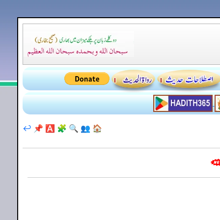
↩️
📌
🅰️
🧩
🔍
👥
🏠