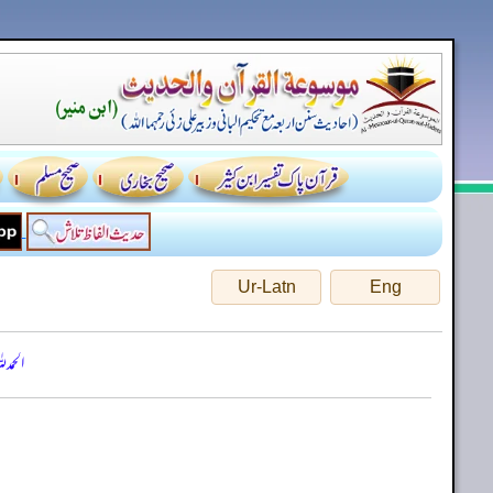
Ur-Latn
Eng
الحمد