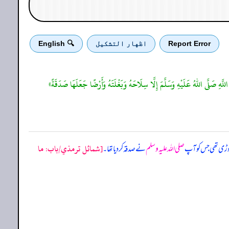
Report Error
اظهار التشكيل
🔍 English
هِ صَلَّى اللهُ عَلَيْهِ وَسَلَّمَ إِلَّا سِلَاحَهُ وَبَغْلَتَهُ وَأَرْضًا جَعَلَهَا صَدَقَةً»
[شمائل ترمذي/باب: ما
 چھوڑی تھی جس کو آپ
صلی اللہ علیہ وسلم
نے صدقہ کر دیا تھا۔