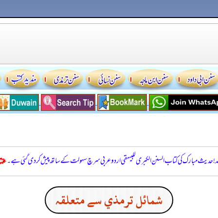
للہ! حدیث مبارک کی کتاب السنن الكبرى للبيهقي اردو عربی سرچ سہولت کے ساتھ پیش کر دی گئی ہے۔
شمائل ترمذي سے متعلقہ