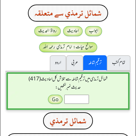
شمائل ترمذي سے متعلقہ
ابواب
احادیث
رواۃ الحدیث
سوانح حیات: امام ترمذی رحمہ اللہ
تمام کتب
ترقیم شاملہ
عربی
اردو
شمائل ترمذی میں ترقیم شاملہ سے تلاش کل احادیث (417)
حدیث نمبر لکھیں:
شمائل ترمذي