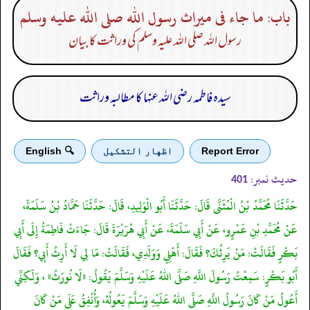
باب: ما جاء فى ميراث رسول الله صلى الله عليه وسلم
رسول اللہ صلی اللہ علیہ وسلم کی وراثت کا بیان
سیدہ فاطمہ رضی اللہ عنہا کا مطالبہ وراثت
Report Error
اظهار التشكيل
🔍 English
حدیث نمبر:
401
حَدَّثَنَا مُحَمَّدُ بْنُ الْمُثَنَّى قَالَ: حَدَّثَنَا أَبُو الْوَلِيدِ، قَالَ: حَدَّثَنَا حَمَّادُ بْنُ سَلَمَةَ،
عَنْ مُحَمَّدِ بْنِ عَمْرٍو، عَنْ أَبِي سَلَمَةَ، عَنْ أَبِي هُرَيْرَةَ قَالَ: جَاءَتْ فَاطِمَةُ إِلَى أَبِي
بَكْرٍ فَقَالَتْ: مَنْ يَرِثُكَ؟ فَقَالَ: أَهْلِي وَوَلَدِي، فَقَالَتْ: مَا لِي لَا أَرِثُ أَبِي؟ فَقَالَ
أَبُو بَكْرٍ: سَمِعْتُ رَسُولَ اللَّهِ صَلَّى اللهُ عَلَيْهِ وَسَلَّمَ يَقُولُ: «لَا نُورَثُ» ، وَلَكِنِّي
أَعُولُ مَنْ كَانَ رَسُولُ اللَّهِ صَلَّى اللهُ عَلَيْهِ وَسَلَّمَ يَعُولُهُ، وَأُنْفِقُ عَلَى مَنْ كَانَ