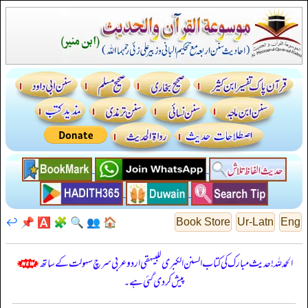
↩️
📌
🅰️
🧩
🔍
👥
🏠
Book Store
Ur-Latn
Eng
الحمدللہ! حدیث مبارک کی کتاب السنن الكبرى للبيهقي اردو عربی سرچ سہولت کے ساتھ
پیش کر دی گئی ہے۔