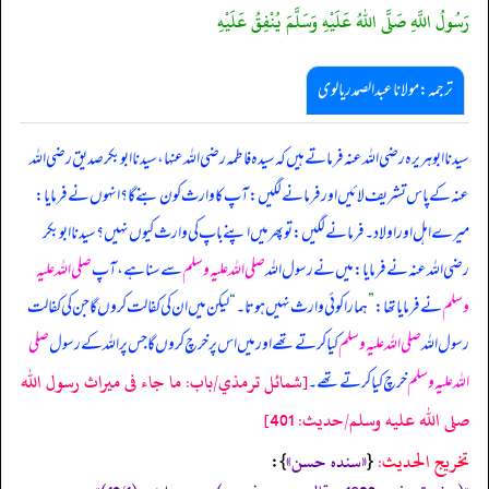
رَسُولُ اللَّهِ صَلَّى اللهُ عَلَيْهِ وَسَلَّمَ يُنْفِقُ عَلَيْهِ
ترجمہ:مولانا عبدالصمد ریالوی
سیدنا ابوہریرہ رضی اللہ عنہ فرماتے ہیں کہ سیدہ فاطمہ رضی اللہ عنہا، سیدنا ابوبکر صدیق رضی اللہ
عنہ کے پاس تشریف لائیں اور فرمانے لگیں: آپ کا وارث کون بنے گا؟ انہوں نے فرمایا:
میرے اہل اور اولاد۔ فرمانے لگیں: تو پھر میں اپنے باپ کی وارث کیوں نہیں؟ سیدنا ابوبکر
رضی اللہ عنہ نے فرمایا: میں نے رسول اللہ
صلی اللہ علیہ وسلم
سے سنا ہے، آپ
صلی اللہ علیہ
وسلم
نے فرمایا تھا:
”
ہمارا کوئی وارث نہیں ہوتا۔
“
لیکن میں ان کی کفالت کروں گا جن کی کفالت
رسول اللہ
صلی اللہ علیہ وسلم
کیا کرتے تھے اور میں اس پر خرچ کروں گا جس پر اللہ کے رسول
صلی
[شمائل ترمذي/باب: ما جاء فى ميراث رسول الله
اللہ علیہ وسلم
خرچ کیا کرتے تھے۔
صلى الله عليه وسلم/حدیث: 401]
تخریج الحدیث:
«‏‏‏‏سنده حسن»
{
‏‏‏‏ }: