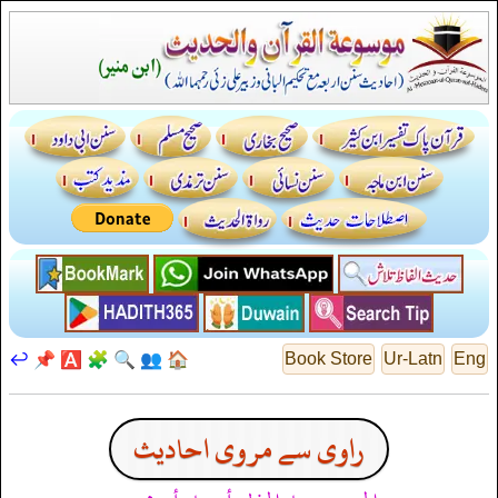
↩️
📌
🅰️
🧩
🔍
👥
🏠
Book Store
Ur-Latn
Eng
راوی سے مروی احادیث