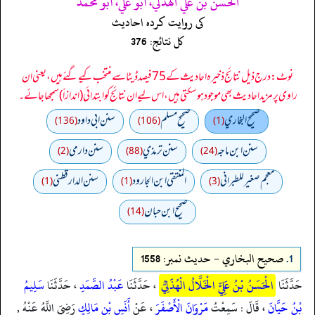
الحسن بن علي الهذلي، أبو علي، أبو محمد
کی روایت کردہ احادیث
کل نتائج: 376
نوٹ: درج ذیل نتائج ذخیرہ احادیث کے 75 فیصد ڈیٹا سے منتخب کیے گئے ہیں، یعنی ان
راوی پر مزید احادیث بھی موجود ہو سکتی ہیں، اس لیے ان نتائج کو ابتدائی (اندازاً) سمجھا جائے۔
صحيح البخاري
صحيح مسلم
سنن ابي داود
(136)
(106)
(1)
سنن ابن ماجه
سنن ترمذي
سنن دارمي
(2)
(88)
(24)
معجم صغير للطبراني
المنتقى ابن الجارود
سنن الدارقطني
(1)
(1)
(3)
صحیح ابن حبان
(14)
1.
صحيح البخاري - حدیث نمبر: 1558
حَدَّثَنَا
الْحَسَنُ بْنُ عَلِيٍّ الْخَلَّالُ الْهُذَلِيُّ
، حَدَّثَنَا
عَبْدُ الصَّمَدِ
، حَدَّثَنَا
سَلِيمُ
بْنُ حَيَّانَ
، قَالَ : سَمِعْتُ
مَرْوَانَ الْأَصْفَرَ
، عَنْ
أَنَسِ بْنِ مَالِكٍ
رَضِيَ اللَّهُ عَنْهُ ,