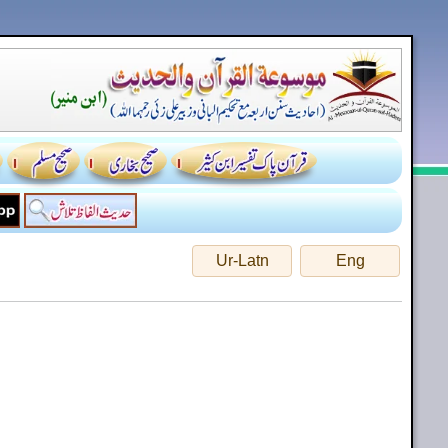
Ur-Latn
Eng