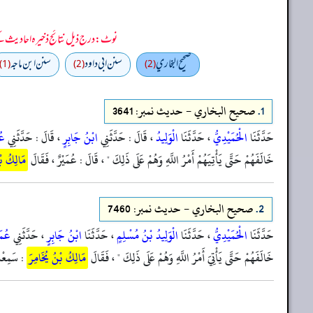
نوٹ: درج ذیل نتائج ذخیرہ احادیث کے 75 فیصد ڈیٹا سے منتخب کیے گئے ہیں، یعنی ان راوی پر مزید احادیث بھی موجود ہو سکتی ہیں، اس لیے ان نتائج کو ابتدائی (اندازاً)
صحيح البخاري
سنن ابي داود
سنن ابن ماجه
(1)
(2)
(2)
1.
صحيح البخاري - حدیث نمبر: 3641
حَدَّثَنَا
الْحُمَيْدِيُّ
، حَدَّثَنَا
الْوَلِيدُ
، قَالَ : حَدَّثَنِي
ابْنُ جَابِرٍ
، قَالَ : حَدَّثَنِي
عُ
خَالَفَهُمْ حَتَّى يَأْتِيَهُمْ أَمْرُ اللَّهِ وَهُمْ عَلَى ذَلِكَ " ، قَالَ : عُمَيْرٌ ، فَقَالَ
مَالِكُ بْ
2.
صحيح البخاري - حدیث نمبر: 7460
حَدَّثَنَا
الْحُمَيْدِيُّ
، حَدَّثَنَا
الْوَلِيدُ بْنُ مُسْلِمٍ
، حَدَّثَنَا
ابْنُ جَابِرٍ
، حَدَّثَنِي
عُمَي
خَالَفَهُمْ حَتَّى يَأْتِيَ أَمْرُ اللَّهِ وَهُمْ عَلَى ذَلِكَ " ، فَقَالَ
مَالِكُ بْنُ يُخَامِرَ
: سَمِعْ