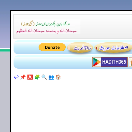
↩️
📌
🅰️
🧩
🔍
👥
🏠