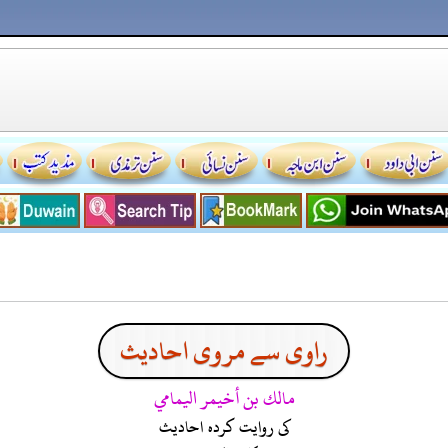
راوی سے مروی احادیث
مالك بن أخيمر اليمامي
کی روایت کردہ احادیث