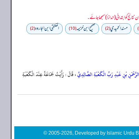
مسند الحميدي
صحيح ابن خزيمه
المنتقى ابن الجارود
(2)
(10)
(2)
لرَّحْمَنِ بْنِ عَبْدِ رَبِّ الْكَعْبَةِ الصَّائِدِيِّ
، قَالَ : رَأَيْتُ جَمَاعَةً عِنْدَ الْكَعْبَةِ
© 2005-2026, Developed by Islamic Urdu B