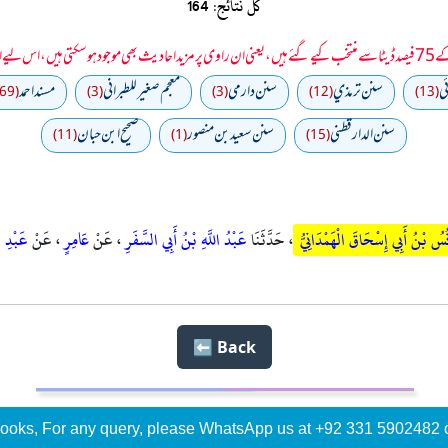
کل نتائج: 164
 سمجھا جائے۔
ي
سنن ترمذي
سنن دارمي
معجم صغير للطبراني
مسند احمد
(69)
(3)
(3)
(12)
(13)
سنن الدارقطني
سنن سعید بن منصور
صحیح ابن حبان
(11)
(1)
(15)
ُسُ بْنُ أَبِي إِسْحَاقَ الْهَمْدَانِيُّ
، حَدَّثَنَا
عَبْدُ اللَّهِ بْنُ أَبِي السَّفَرِ
، عَنْ
عَامِرٍ
، عَنْ
عَبْدِ ا
Back ⬅️
ooks, For any query, please WhatsApp us at +92 331 5902482 