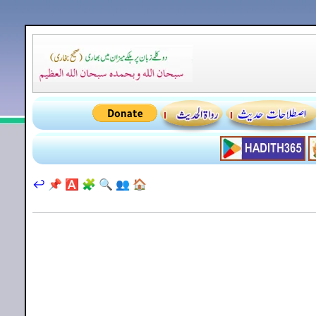
↩️
📌
🅰️
🧩
🔍
👥
🏠