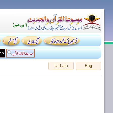
Ur-Latn
Eng