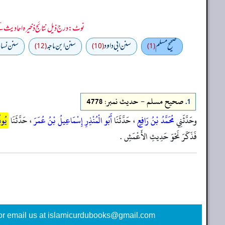
نوٹ: درج ذیل نتائج ذخیرہ احادیث کے 75 فیصد ڈیٹا سے منتخب کیے گئے ہیں، یعنی ان راوی پر مزید احادیث بھی موجود ہو سکتی ہیں، اس لیے ان نتائج کو ابتدائی (اندازاً)
صحيح مسلم
سنن ابي داود
سنن ابن ماجه
سنن نسائ
(12)
(10)
(1)
1.
صحيح مسلم - حدیث نمبر: 4778
وحَدَّثَنِي
مُحَمَّدُ بْنُ رَافِعٍ
، حَدَّثَنَا
أَبُو الْمُنْذِرِ إِسْمَاعِيلُ بْنُ عُمَرَ
، حَدَّثَنَا
يُون
فَذَكَرَ نَحْوَ حَدِيثِ الأَعْمَشِ .
or email us at islamicurdubooks@gmail.com