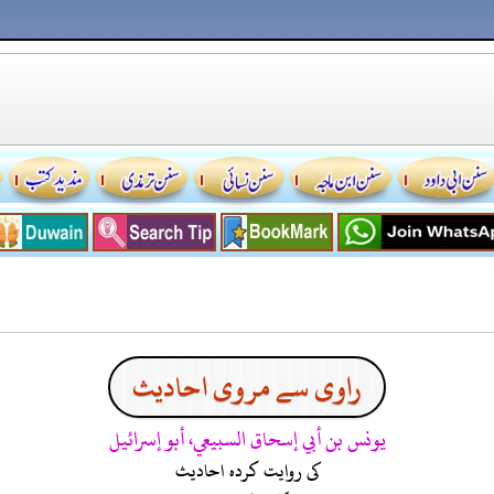
راوی سے مروی احادیث
يونس بن أبي إسحاق السبيعي، أبو إسرائيل
کی روایت کردہ احادیث