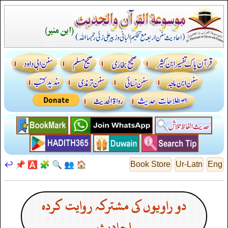
↩️
📌
🅰️
🧩
🔍
👥
🏠
Book Store
Ur-Latn
Eng
دو راویوں کی مشترکہ روایت کردہ
احادیث