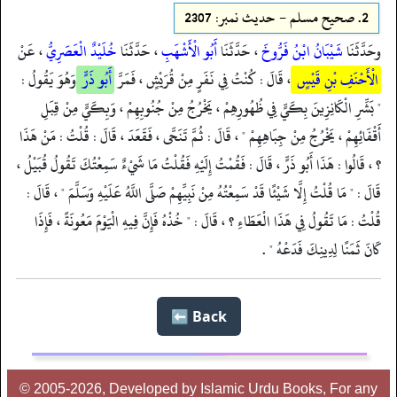
2.
صحيح مسلم - حدیث نمبر: 2307
وحَدَّثَنَا
شَيْبَانُ ابْنُ فَرُّوخَ
، حَدَّثَنَا
أَبُو الْأَشْهَبِ
، حَدَّثَنَا
خُلَيْدٌ الْعَصَرِيُّ
، عَنْ
الْأَحْنَفِ بْنِ قَيْسٍ
، قَالَ : كُنْتُ فِي نَفَرٍ مِنْ قُرَيْشٍ ، فَمَرَّ
أَبُو ذَرٍّ
وَهُوَ يَقُولُ :
" بَشِّرِ الْكَانِزِينَ بِكَيٍّ فِي ظُهُورِهِمْ ، يَخْرُجُ مِنْ جُنُوبِهِمْ ، وَبِكَيٍّ مِنْ قِبَلِ
أَقْفَائِهِمْ ، يَخْرُجُ مِنْ جِبَاهِهِمْ " ، قَالَ : ثُمَّ تَنَحَّى ، فَقَعَدَ ، قَالَ : قُلْتُ : مَنْ هَذَا
؟ ، قَالُوا : هَذَا أَبُو ذَرٍّ ، قَالَ : فَقُمْتُ إِلَيْهِ فَقُلْتُ مَا شَيْءٌ سَمِعْتُكَ تَقُولُ قُبَيْلُ ،
قَالَ : " مَا قُلْتُ إِلَّا شَيْئًا قَدْ سَمِعْتُهُ مِنْ نَبِيِّهِمْ صَلَّى اللَّهُ عَلَيْهِ وَسَلَّمَ " ، قَالَ :
قُلْتُ : مَا تَقُولُ فِي هَذَا الْعَطَاءِ ؟ ، قَالَ : " خُذْهُ فَإِنَّ فِيهِ الْيَوْمَ مَعُونَةً ، فَإِذَا
كَانَ ثَمَنًا لِدِينِكَ فَدَعْهُ " .
Back ⬅️
© 2005-2026, Developed by Islamic Urdu Books, For any