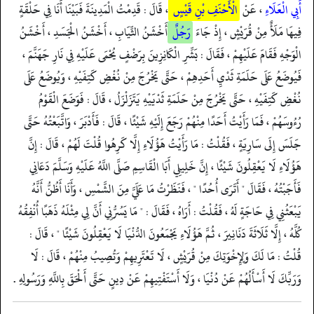
أَبِي الْعَلَاءِ
، عَنْ
الْأَحْنَفِ بْنِ قَيْسٍ
، قَالَ : قَدِمْتُ الْمَدِينَةَ فَبَيْنَا أَنَا فِي حَلْقَةٍ
فِيهَا مَلَأٌ مِنْ قُرَيْشٍ ، إِذْ جَاءَ
رَجُلٌ
أَخْشَنُ الثِّيَابِ ، أَخْشَنُ الْجَسَدِ ، أَخْشَنُ
الْوَجْهِ فَقَامَ عَلَيْهِمْ ، فَقَالَ : بَشِّرِ الْكَانِزِينَ بِرَضْفٍ يُحْمَى عَلَيْهِ فِي نَارِ جَهَنَّمَ ،
فَيُوضَعُ عَلَى حَلَمَةِ ثَدْيِ أَحَدِهِمْ ، حَتَّى يَخْرُجَ مِنْ نُغْضِ كَتِفَيْهِ ، وَيُوضَعُ عَلَى
نُغْضِ كَتِفَيْهِ ، حَتَّى يَخْرُجَ مِنْ حَلَمَةِ ثَدْيَيْهِ يَتَزَلْزَلُ ، قَالَ : فَوَضَعَ الْقَوْمُ
رُءُوسَهُمْ ، فَمَا رَأَيْتُ أَحَدًا مِنْهُمْ رَجَعَ إِلَيْهِ شَيْئًا ، قَالَ : فَأَدْبَرَ ، وَاتَّبَعْتُهُ حَتَّى
جَلَسَ إِلَى سَارِيَةٍ ، فَقُلْتُ : مَا رَأَيْتُ هَؤُلَاءِ إِلَّا كَرِهُوا قُلْتَ لَهُمْ ، قَالَ : إِنَّ
هَؤُلَاءِ لَا يَعْقِلُونَ شَيْئًا ، إِنَّ خَلِيلِي أَبَا الْقَاسِمِ صَلَّى اللَّهُ عَلَيْهِ وَسَلَّمَ دَعَانِي
فَأَجَبْتُهُ ، فَقَالَ " أَتَرَى أُحُدًا " ، فَنَظَرْتُ مَا عَلَيَّ مِنَ الشَّمْسِ ، وَأَنَا أَظُنُّ أَنَّهُ
يَبْعَثُنِي فِي حَاجَةٍ لَهُ ، فَقُلْتُ : أَرَاهُ ، فَقَالَ : " مَا يَسُرُّنِي أَنَّ لِي مِثْلَهُ ذَهَبًا أُنْفِقُهُ
كُلَّهُ ، إِلَّا ثَلَاثَةَ دَنَانِيرَ ، ثُمَّ هَؤُلَاءِ يَجْمَعُونَ الدُّنْيَا لَا يَعْقِلُونَ شَيْئًا " ، قَالَ :
قُلْتُ : مَا لَكَ وَلِإِخْوَتِكَ مِنْ قُرَيْشٍ ، لَا تَعْتَرِيهِمْ وَتُصِيبُ مِنْهُمْ ، قَالَ : لَا
وَرَبِّكَ لَا أَسْأَلُهُمْ عَنْ دُنْيَا ، وَلَا أَسْتَفْتِيهِمْ عَنْ دِينٍ حَتَّى أَلْحَقَ بِاللَّهِ وَرَسُولِهِ .