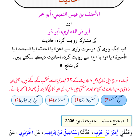
الأحنف بن قيس التميمي، أبو بحر
اور
أبو ذر الغفاري، أبو ذر
کی مشترکہ روایت کردہ احادیث
آپ ایک راوی کی دوسرے راوی سے «عن» یا «حدثنا» یا «سمعت» یا
«أخبرنا» یا «و» یا «ح» سے روایت کردہ احادیث دیکھ سکتے ہیں۔
کل نتائج: 9
نوٹ: درج ذیل نتائج ذخیرہ احادیث کے 75 فیصد ڈیٹا سے منتخب کیے گئے ہیں، یعنی ان
راوی پر مزید احادیث بھی موجود ہو سکتی ہیں، اس لیے ان نتائج کو ابتدائی (اندازاً) سمجھا جائے۔
صحيح مسلم
سنن دارمي
مسند احمد
صحیح ابن حبان
(2)
(4)
(1)
(2)
1.
صحيح مسلم - حدیث نمبر: 2306
وحَدَّثَنِي
زُهَيْرُ بْنُ حَرْبٍ
، حَدَّثَنَا
إِسْمَاعِيلُ بْنُ إِبْرَاهِيمَ
، عَنْ
الْجُرَيْرِيِّ
، عَنْ