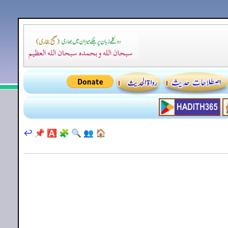
↩️
📌
🅰️
🧩
🔍
👥
🏠