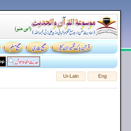
Ur-Latn
Eng