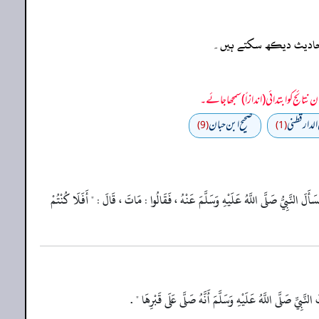
ہ احادیث دیکھ سکتے ہیں۔
الدارقطني
صحیح ابن حبان
(9)
(1)
أَلَ النَّبِيُّ صَلَّى اللَّهُ عَلَيْهِ وَسَلَّمَ عَنْهُ ، فَقَالُوا : مَاتَ ، قَالَ : " أَفَلَا كُنْتُمْ
نَّبِيِّ صَلَّى اللَّهُ عَلَيْهِ وَسَلَّمَ أَنَّهُ صَلَّى عَلَى قَبْرِهَا " .