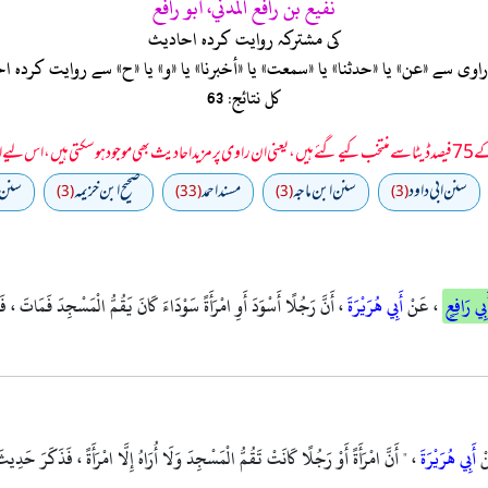
نفيع بن رافع المدني، أبو رافع
کی مشترکہ روایت کردہ احادیث
ی سے «عن» یا «حدثنا» یا «سمعت» یا «أخبرنا» یا «و» یا «ح» سے روایت کرد
کل نتائج: 63
 سمجھا جائے۔
سنن ابي داود
سنن ابن ماجه
مسند احمد
صحيح ابن خزيمه
سنن 
(3)
(33)
(3)
(3)
َبِي رَافِعٍ
، عَنْ
أَبِي هُرَيْرَةَ
، أَنَّ رَجُلًا أَسْوَدَ أَوِ امْرَأَةً سَوْدَاءَ كَانَ يَقُمُّ الْمَسْجِدَ فَمَاتَ ، فَسَ
ْ
أَبِي هُرَيْرَةَ
، " أَنَّ امْرَأَةً أَوْ رَجُلًا كَانَتْ تَقُمُّ الْمَسْجِدَ وَلَا أُرَاهُ إِلَّا امْرَأَةً ، فَذَكَرَ حَدِيثَ ال