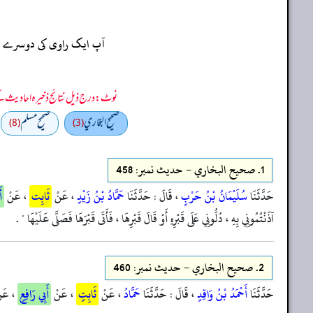
آپ ایک راوی کی دوسرے راو
نوٹ: درج ذیل نتائج ذخیرہ احادیث کے 75 فیصد ڈیٹا سے منتخب کیے گئے ہیں، یعنی ان راوی پر مزید احادیث بھی موجود ہو سکتی ہیں، اس لیے ان نتائج کو ابتدائی (اندازاً)
صحيح البخاري
صحيح مسلم
(8)
(3)
1.
صحيح البخاري - حدیث نمبر: 458
حَدَّثَنَا
سُلَيْمَانُ بْنُ حَرْبٍ
، قَالَ : حَدَّثَنَا
حَمَّادُ بْنُ زَيْدٍ
، عَنْ
ثَابِت
، عَنْ
أ
آذَنْتُمُونِي بِهِ ، دُلُّونِي عَلَى قَبْرِهِ أَوْ قَالَ قَبْرِهَا ، فَأَتَى قَبْرَهَا فَصَلَّى عَلَيْهَا " .
2.
صحيح البخاري - حدیث نمبر: 460
حَدَّثَنَا
أَحْمَدُ بْنُ وَاقِدٍ
، قَالَ : حَدَّثَنَا
حَمَّادُ
، عَنْ
ثَابِتٍ
، عَنْ
أَبِي رَافِعٍ
، عَن