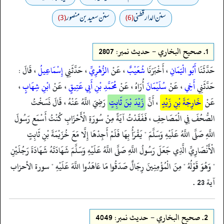
سنن الدارقطني
سنن سعید بن منصور
(3)
(6)
1.
صحيح البخاري - حدیث نمبر: 2807
حَدَّثَنَا
أَبُو الْيَمَانِ
، أَخْبَرَنَا
شُعَيْبٌ
، عَنْ
الزُّهْرِيِّ
، حَدَّثَنِي
إِسْمَاعِيلُ
، قَالَ :
حَدَّثَنِي
أَخِي
، عَنْ
سُلَيْمَانَ
أُرَاهُ ، عَنْ
مُحَمَّدِ بْنِ أَبِي عَتِيقٍ
، عَنْ
ابْنِ شِهَابٍ
،
عَنْ
خَارِجَةَ بْنِ زَيْدٍ
، أَنَّ
زَيْدَ بْنَ ثَابِتٍ
رَضِيَ اللَّهُ عَنْهُ ، قَالَ نَسَخْتُ
الصُّحُفَ فِي الْمَصَاحِفِ ، فَفَقَدْتُ آيَةً مِنْ سُورَةِ الْأَحْزَابِ كُنْتُ أَسْمَع رَسُولَ
اللَّهِ صَلَّى اللَّهُ عَلَيْهِ وَسَلَّمَ " يَقْرَأُ بِهَا فَلَمْ أَجِدْهَا إِلَّا مَعَ خُزَيْمَةَ بْنِ ثَابِتٍ
الْأَنْصَارِيِّ الَّذِي جَعَلَ رَسُولُ اللَّهِ صَلَّى اللَّهُ عَلَيْهِ وَسَلَّمَ شَهَادَتَهُ شَهَادَةَ رَجُلَيْنِ
" وَهُوَ قَوْلُهُ " مِنَ الْمُؤْمِنِينَ رِجَالٌ صَدَقُوا مَا عَاهَدُوا اللَّهَ عَلَيْهِ " سورة الأحزاب
آية 23 .
2.
صحيح البخاري - حدیث نمبر: 4049