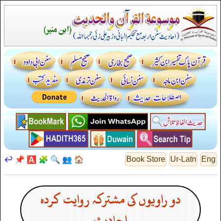
↩️
📌
🅰️
🧩
🔍
👥
🏠
Book Store
Ur-Latn
Eng
دو راویوں کی مشترکہ روایت کردہ
احادیث