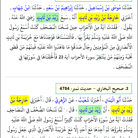
حَدَّثَنَا
مُوسَى بْنُ إِسْمَاعِيلَ
, حَدَّثَنَا
إِبْرَاهِيمُ بْنُ سَعْدٍ
, حَدَّثَنَا
ابْنُ شِهَابٍ
,
أَخْبَرَنِي
خَارِجَةُ بْنُ زَيْدِ بْنِ ثَابِتٍ
أَنَّهُ , سَمِعَ
زَيْدَ بْنَ ثَابِتٍ
رَضِيَ اللَّهُ عَنْهُ ,
يَقُولُ : " فَقَدْتُ آيَةً مِنْ الْأَحْزَابِ حِينَ نَسَخْنَا الْمُصْحَفَ كُنْتُ أَسْمَعُ رَسُولَ
اللَّهِ صَلَّى اللَّهُ عَلَيْهِ وَسَلَّمَ يَقْرَأُ بِهَا , فَالْتَمَسْنَاهَا فَوَجَدْنَاهَا مَعَ خُزَيْمَةَ بْنِ ثَابِتٍ
الْأَنْصَارِيِّ مِنَ الْمُؤْمِنِينَ رِجَالٌ صَدَقُوا مَا عَاهَدُوا اللَّهَ عَلَيْهِ فَمِنْهُمْ مَنْ قَضَى
نَحْبَهُ وَمِنْهُمْ مَنْ يَنْتَظِرُ سورة الأحزاب آية 23 فَأَلْحَقْنَاهَا فِي سُورَتِهَا فِي
الْمُصْحَفِ .
3.
صحيح البخاري - حدیث نمبر: 4784
حَدَّثَنَا
أَبُو الْيَمَانِ
، أَخْبَرَنَا
شُعَيْبٌ
، عَنْ
الزُّهْرِيِّ
، قَالَ : أَخْبَرَنِي
خَارِجَةُ بْنُ
زَيْدِ بْنِ ثَابِتٍ
، أَنَّ
زَيْدَ بْنَ ثَابِتٍ
، قَالَ : " لَمَّا نَسَخْنَا الصُّحُفَ فِي الْمَصَاحِفِ
فَقَدْتُ آيَةً مِنْ سُورَةِ الْأَحْزَابِ كُنْتُ كَثِيرًا أَسْمَعُ رَسُولَ اللَّهِ صَلَّى اللَّهُ عَلَيْهِ
وَسَلَّمَ يَقْرَؤُهَا لَمْ أَجِدْهَا مَعَ أَحَدٍ إِلَّا مَعَ خُزَيْمَةَ الْأَنْصَارِيِّ الَّذِي جَعَلَ رَسُولُ