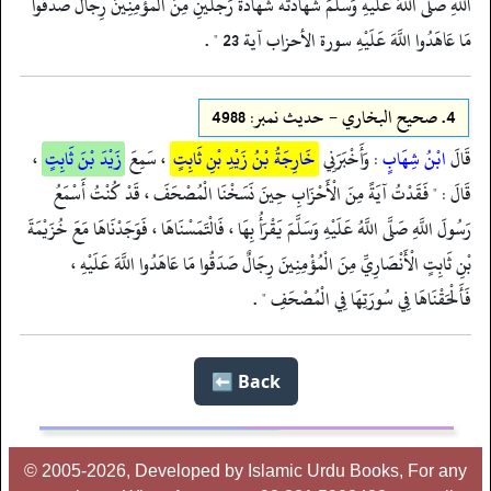
اللَّهِ صَلَّى اللَّهُ عَلَيْهِ وَسَلَّمَ شَهَادَتَهُ شَهَادَةَ رَجُلَيْنِ مِنَ الْمُؤْمِنِينَ رِجَالٌ صَدَقُوا
مَا عَاهَدُوا اللَّهَ عَلَيْهِ سورة الأحزاب آية 23 " .
4.
صحيح البخاري - حدیث نمبر: 4988
قَالَ
ابْنُ شِهَابٍ
: وَأَخْبَرَنِي
خَارِجَةُ بْنُ زَيْدِ بْنِ ثَابِتٍ
، سَمِعَ
زَيْدَ بْنَ ثَابِتٍ
،
قَالَ : " فَقَدْتُ آيَةً مِنَ الْأَحْزَابِ حِينَ نَسَخْنَا الْمُصْحَفَ ، قَدْ كُنْتُ أَسْمَعُ
رَسُولَ اللَّهِ صَلَّى اللَّهُ عَلَيْهِ وَسَلَّمَ يَقْرَأُ بِهَا ، فَالْتَمَسْنَاهَا ، فَوَجَدْنَاهَا مَعَ خُزَيْمَةَ
بْنِ ثَابِتٍ الْأَنْصَارِيِّ مِنَ الْمُؤْمِنِينَ رِجَالٌ صَدَقُوا مَا عَاهَدُوا اللَّهَ عَلَيْهِ ،
فَأَلْحَقْنَاهَا فِي سُورَتِهَا فِي الْمُصْحَفِ " .
Back ⬅️
© 2005-2026, Developed by Islamic Urdu Books, For any