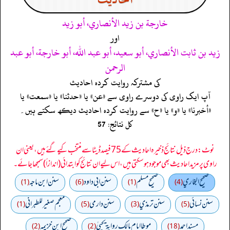
خارجة بن زيد الأنصاري، أبو زيد
اور
زيد بن ثابت الأنصاري، أبو سعيد، أبو عبد الله، أبو خارجة، أبو عبد
الرحمن
کی مشترکہ روایت کردہ احادیث
آپ ایک راوی کی دوسرے راوی سے «عن» یا «حدثنا» یا «سمعت» یا
«أخبرنا» یا «و» یا «ح» سے روایت کردہ احادیث دیکھ سکتے ہیں۔
کل نتائج: 57
نوٹ: درج ذیل نتائج ذخیرہ احادیث کے 75 فیصد ڈیٹا سے منتخب کیے گئے ہیں، یعنی ان
راوی پر مزید احادیث بھی موجود ہو سکتی ہیں، اس لیے ان نتائج کو ابتدائی (اندازاً) سمجھا جائے۔
صحيح البخاري
صحيح مسلم
سنن ابي داود
سنن ابن ماجه
(1)
(6)
(1)
(4)
سنن نسائي
سنن ترمذي
سنن دارمي
معجم صغير للطبراني
(1)
(5)
(3)
(5)
مسند احمد
موطا امام مالك رواية يحييٰ
صحيح ابن خزيمه
(2)
(2)
(18)