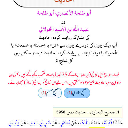
أبو طلحة الأنصاري، أبو طلحة
اور
عبيد الله بن الأسود الخولاني
کی مشترکہ روایت کردہ احادیث
آپ ایک راوی کی دوسرے راوی سے «عن» یا «حدثنا» یا «سمعت» یا
«أخبرنا» یا «و» یا «ح» سے روایت کردہ احادیث دیکھ سکتے ہیں۔
کل نتائج: 2
نوٹ: درج ذیل نتائج ذخیرہ احادیث کے 75 فیصد ڈیٹا سے منتخب کیے گئے ہیں، یعنی ان
راوی پر مزید احادیث بھی موجود ہو سکتی ہیں، اس لیے ان نتائج کو ابتدائی (اندازاً) سمجھا جائے۔
صحيح البخاري
صحيح مسلم
(1)
(1)
1.
صحيح البخاري - حدیث نمبر: 5958
حَدَّثَنَا
قُتَيْبَةُ
، حَدَّثَنَا
اللَّيْثُ
، عَنْ
بُكَيْرٍ
، عَنْ
بُسْرِ بْنِ سَعِيدٍ
، عَنْ
زَيْدِ بْنِ