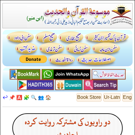
↩️
📌
🅰️
🧩
🔍
👥
🏠
Book Store
Ur-Latn
Eng
دو راویوں کی مشترکہ روایت کردہ
احادیث