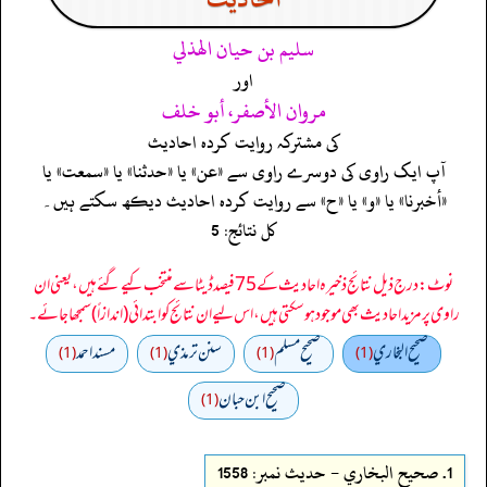
سليم بن حيان الهذلي
اور
مروان الأصفر، أبو خلف
کی مشترکہ روایت کردہ احادیث
آپ ایک راوی کی دوسرے راوی سے «عن» یا «حدثنا» یا «سمعت» یا
«أخبرنا» یا «و» یا «ح» سے روایت کردہ احادیث دیکھ سکتے ہیں۔
کل نتائج: 5
نوٹ: درج ذیل نتائج ذخیرہ احادیث کے 75 فیصد ڈیٹا سے منتخب کیے گئے ہیں، یعنی ان
راوی پر مزید احادیث بھی موجود ہو سکتی ہیں، اس لیے ان نتائج کو ابتدائی (اندازاً) سمجھا جائے۔
صحيح البخاري
صحيح مسلم
سنن ترمذي
مسند احمد
(1)
(1)
(1)
(1)
صحیح ابن حبان
(1)
1.
صحيح البخاري - حدیث نمبر: 1558