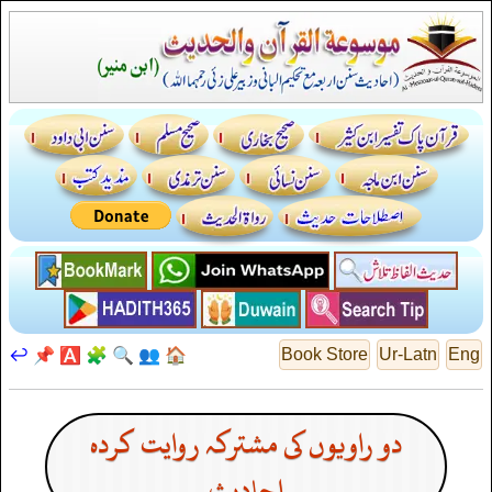
↩️
📌
🅰️
🧩
🔍
👥
🏠
Book Store
Ur-Latn
Eng
دو راویوں کی مشترکہ روایت کردہ
احادیث