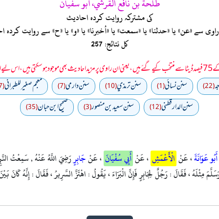
طلحة بن نافع القرشي، أبو سفيان
کی مشترکہ روایت کردہ احادیث
ی سے «عن» یا «حدثنا» یا «سمعت» یا «أخبرنا» یا «و» یا «ح» سے روایت کرد
کل نتائج: 257
 سمجھا جائے۔
ه
سنن نسائي
سنن ترمذي
سنن دارمي
معجم صغير للطبراني
(7)
(7)
(10)
(1)
(22)
سنن الدارقطني
سنن سعید بن منصور
صحیح ابن حبان
(35)
(3)
(12)
أَبُو عَوَانَةَ
، عَنْ
الْأَعْمَشِ
، عَنْ
أَبِي سُفْيَانَ
، عَنْ
جَابِرٍ
رَضِيَ اللَّهُ عَنْهُ , سَمِعْتُ النَّبِي
َسَلَّمَ مِثْلَهُ ، فَقَالَ : رَجُلٌ لِجَابِرٍ فَإِنَّ الْبَرَاءَ ، يَقُولُ : اهْتَزَّ السَّرِيرُ ، فَقَالَ : إِنَّهُ كَانَ بَي