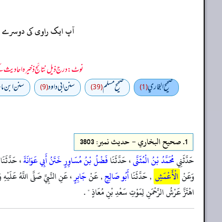
آپ ایک راوی کی دوسرے راو
نوٹ: درج ذیل نتائج ذخیرہ احادیث کے 75 فیصد ڈیٹا سے منتخب کیے گئے ہیں، یعنی ان راوی پر مزید احادیث بھی موجود ہو سکتی ہیں، اس لیے ان نتائج کو ابتدائی (اندازاً)
صحيح البخاري
صحيح مسلم
سنن ابي داود
سنن ابن ماج
(9)
(39)
(1)
1.
صحيح البخاري - حدیث نمبر: 3803
حَدَّثَنِي
مُحَمَّدُ بْنُ الْمُثَنَّى
، حَدَّثَنَا
فَضْلُ بْنُ مُسَاوِرٍ خَتَنُ أَبِي عَوَانَةَ
، حَدَّثَنَا
وَعَنْ
الْأَعْمَشِ
, حَدَّثَنَا
أَبُو صَالِحٍ
, عَنْ
جَابِرٍ
، عَنِ النَّبِيِّ صَلَّى اللَّهُ عَلَيْهِ و
اهْتَزَّ عَرْشُ الرَّحْمَنِ لِمَوْتِ سَعْدِ بْنِ مُعَاذٍ " .