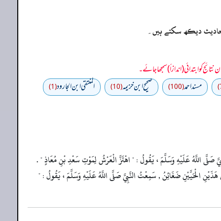
ہ احادیث دیکھ سکتے ہیں۔
مسند احمد
صحيح ابن خزيمه
المنتقى ابن الجارود
(1)
(10)
(100)
َّ صَلَّى اللَّهُ عَلَيْهِ وَسَلَّمَ ، يَقُولُ : " اهْتَزَّ الْعَرْشُ لِمَوْتِ سَعْدِ بْنِ مُعَاذٍ " .
ْنَ هَذَيْنِ الْحَيَّيْنِ ضَغَائِنُ , سَمِعْتُ النَّبِيَّ صَلَّى اللَّهُ عَلَيْهِ وَسَلَّمَ ، يَقُولُ : "