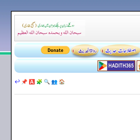
↩️
📌
🅰️
🧩
🔍
👥
🏠