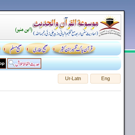
Ur-Latn
Eng