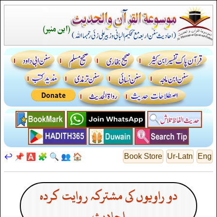
↩️
📌
🅰️
🧩
🔍
👥
🏠
Book Store
Ur-Latn
Eng
دو راویوں کی مشترکہ روایت کردہ
احادیث