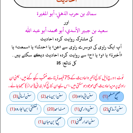
سماك بن حرب الذهلي، أبو المغيرة
اور
سعيد بن جبير الأسدي، أبو محمد، أبو عبد الله
کی مشترکہ روایت کردہ احادیث
آپ ایک راوی کی دوسرے راوی سے «عن» یا «حدثنا» یا «سمعت» یا
«أخبرنا» یا «و» یا «ح» سے روایت کردہ احادیث دیکھ سکتے ہیں۔
کل نتائج: 35
نوٹ: درج ذیل نتائج ذخیرہ احادیث کے 75 فیصد ڈیٹا سے منتخب کیے گئے ہیں، یعنی ان
راوی پر مزید احادیث بھی موجود ہو سکتی ہیں، اس لیے ان نتائج کو ابتدائی (اندازاً) سمجھا جائے۔
صحيح مسلم
سنن ابي داود
سنن ابن ماجه
سنن نسائي
(3)
(2)
(3)
(1)
سنن ترمذي
سنن دارمي
مسند احمد
المنتقى ابن الجارود
(1)
(20)
(1)
(2)
سنن الدارقطني
صحیح ابن حبان
(1)
(1)