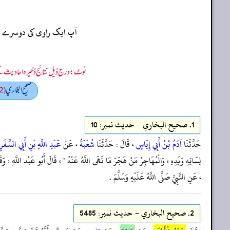
آپ ایک راوی کی دوسرے راو
نوٹ: درج ذیل نتائج ذخیرہ احادیث کے 75 فیصد ڈیٹا سے منتخب کیے گئے ہیں، یعنی ان راوی پر مزید احادیث بھی موجود ہو سکتی ہیں، اس لیے ان نتائج کو ابتدائی (اندازاً)
صحيح البخاري
(2)
1.
صحيح البخاري - حدیث نمبر: 10
حَدَّثَنَا
آدَمُ بْنُ أَبِي إِيَاسٍ
، قَالَ : حَدَّثَنَا
شُعْبَةُ
، عَنْ
عَبْدِ اللَّهِ بْنِ أَبِي السَّفَرِ
لِسَانِهِ وَيَدِهِ ، وَالْمُهَاجِرُ مَنْ هَجَرَ مَا نَهَى اللَّهُ عَنْهُ " ، قَالَ أَبُو عَبْد اللَّهِ : وَق
، عَنِ النَّبِيِّ صَلَّى اللَّهُ عَلَيْهِ وَسَلَّمَ .
2.
صحيح البخاري - حدیث نمبر: 5485