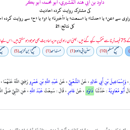
داود بن أبي هند القشيري، أبو محمد، أبو بكر
کی مشترکہ روایت کردہ احادیث
ی سے «عن» یا «حدثنا» یا «سمعت» یا «أخبرنا» یا «و» یا «ح» سے روایت کرد
کل نتائج: 21
 سمجھا جائے۔
صحيح مسلم
سنن ابي داود
مسند احمد
صحيح ابن خزيمه
صحیح
(5)
(1)
(1)
(10)
،
وَإِسْمَاعِيلَ بْنِ أَبِي خَالِدٍ
، عَنْ
الشَّعْبِيِّ
، عَنْ
عَبْدِ اللَّهِ بْنِ عَمْرٍو
رَضِيَ اللَّهُ عَنْهُمَا ، ع
َالَ
أَبُو مُعَاوِيَةَ
: حَدَّثَنَا
دَاوُد
، عَنْ
عَامِرٍ
، قَالَ : سَمِعْتُ
عَبْدَ اللَّهِ
، عَنِ النَّبِيِّ صَلَّى اللّ