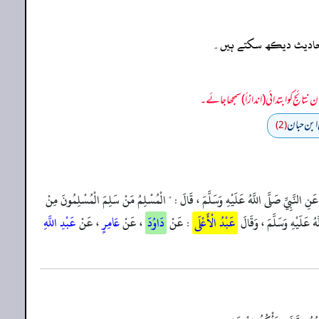
ہ احادیث دیکھ سکتے ہیں۔
 ابن حبان
(2)
َنِ النَّبِيِّ صَلَّى اللَّهُ عَلَيْهِ وَسَلَّمَ ، قَالَ : " الْمُسْلِمُ مَنْ سَلِمَ الْمُسْلِمُونَ مِنْ
َهُ عَلَيْهِ وَسَلَّمَ ، وَقَالَ
عَبْدُ الْأَعْلَى
: عَنْ
دَاوُدَ
، عَنْ
عَامِرٍ
، عَنْ
عَبْدِ اللَّهِ