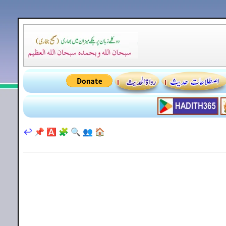
↩️
📌
🅰️
🧩
🔍
👥
🏠