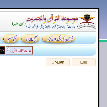
Ur-Latn
Eng