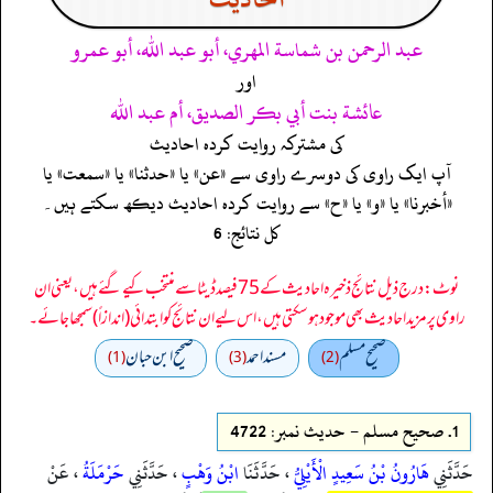
عبد الرحمن بن شماسة المهري، أبو عبد الله، أبو عمرو
اور
عائشة بنت أبي بكر الصديق، أم عبد الله
کی مشترکہ روایت کردہ احادیث
آپ ایک راوی کی دوسرے راوی سے «عن» یا «حدثنا» یا «سمعت» یا
«أخبرنا» یا «و» یا «ح» سے روایت کردہ احادیث دیکھ سکتے ہیں۔
کل نتائج: 6
نوٹ: درج ذیل نتائج ذخیرہ احادیث کے 75 فیصد ڈیٹا سے منتخب کیے گئے ہیں، یعنی ان
راوی پر مزید احادیث بھی موجود ہو سکتی ہیں، اس لیے ان نتائج کو ابتدائی (اندازاً) سمجھا جائے۔
صحيح مسلم
مسند احمد
صحیح ابن حبان
(1)
(3)
(2)
1.
صحيح مسلم - حدیث نمبر: 4722
حَدَّثَنِي
هَارُونُ بْنُ سَعِيدٍ الْأَيْلِيُّ
، حَدَّثَنَا
ابْنُ وَهْبٍ
، حَدَّثَنِي
حَرْمَلَةُ
، عَنْ