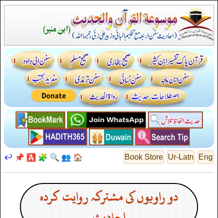
↩️
📌
🅰️
🧩
🔍
👥
🏠
Book Store
Ur-Latn
Eng
دو راویوں کی مشترکہ روایت کردہ
احادیث