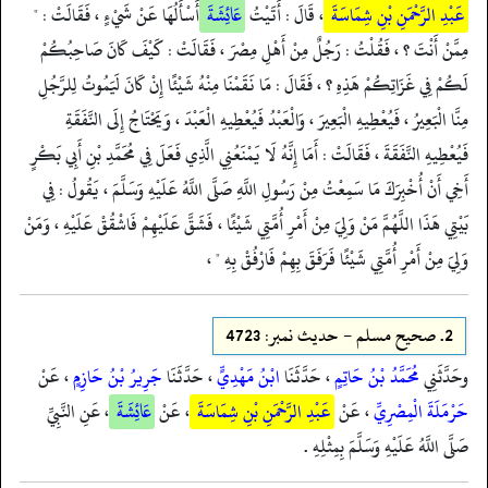
عَبْدِ الرَّحْمَنِ بْنِ شِمَاسَةَ
، قَالَ : أَتَيْتُ
عَائِشَةَ
أَسْأَلُهَا عَنْ شَيْءٍ ، فَقَالَتْ : "
مِمَّنْ أَنْتَ ؟ ، فَقُلْتُ : رَجُلٌ مِنْ أَهْلِ مِصْرَ ، فَقَالَتْ : كَيْفَ كَانَ صَاحِبُكُمْ
لَكُمْ فِي غَزَاتِكُمْ هَذِهِ ؟ ، فَقَالَ : مَا نَقَمْنَا مِنْهُ شَيْئًا إِنْ كَانَ لَيَمُوتُ لِلرَّجُلِ
مِنَّا الْبَعِيرُ ، فَيُعْطِيهِ الْبَعِيرَ ، وَالْعَبْدُ فَيُعْطِيهِ الْعَبْدَ ، وَيَحْتَاجُ إِلَى النَّفَقَةِ
فَيُعْطِيهِ النَّفَقَةَ ، فَقَالَتْ : أَمَا إِنَّهُ لَا يَمْنَعُنِي الَّذِي فَعَلَ فِي مُحَمَّدِ بْنِ أَبِي بَكْرٍ
أَخِي أَنْ أُخْبِرَكَ مَا سَمِعْتُ مِنْ رَسُولِ اللَّهِ صَلَّى اللَّهُ عَلَيْهِ وَسَلَّمَ ، يَقُولُ : فِي
بَيْتِي هَذَا اللَّهُمَّ مَنْ وَلِيَ مِنْ أَمْرِ أُمَّتِي شَيْئًا ، فَشَقَّ عَلَيْهِمْ فَاشْقُقْ عَلَيْهِ ، وَمَنْ
وَلِيَ مِنْ أَمْرِ أُمَّتِي شَيْئًا فَرَفَقَ بِهِمْ فَارْفُقْ بِهِ " ،
2.
صحيح مسلم - حدیث نمبر: 4723
وحَدَّثَنِي
مُحَمَّدُ بْنُ حَاتِمٍ
، حَدَّثَنَا
ابْنُ مَهْدِيٍّ
، حَدَّثَنَا
جَرِيرُ بْنُ حَازِمٍ
، عَنْ
حَرْمَلَةَ الْمِصْرِيِّ
، عَنْ
عَبْدِ الرَّحْمَنِ بْنِ شِمَاسَةَ
، عَنْ
عَائِشَةَ
، عَنِ النَّبِيِّ
صَلَّى اللَّهُ عَلَيْهِ وَسَلَّمَ بِمِثْلِهِ .