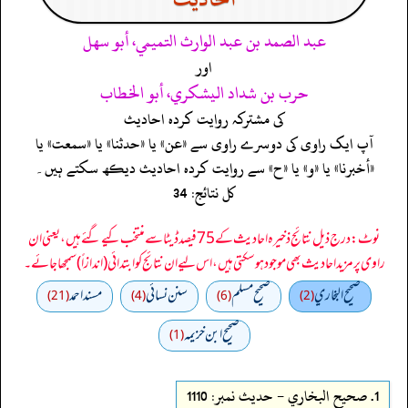
عبد الصمد بن عبد الوارث التميمي، أبو سهل
اور
حرب بن شداد اليشكري، أبو الخطاب
کی مشترکہ روایت کردہ احادیث
آپ ایک راوی کی دوسرے راوی سے «عن» یا «حدثنا» یا «سمعت» یا
«أخبرنا» یا «و» یا «ح» سے روایت کردہ احادیث دیکھ سکتے ہیں۔
کل نتائج: 34
نوٹ: درج ذیل نتائج ذخیرہ احادیث کے 75 فیصد ڈیٹا سے منتخب کیے گئے ہیں، یعنی ان
راوی پر مزید احادیث بھی موجود ہو سکتی ہیں، اس لیے ان نتائج کو ابتدائی (اندازاً) سمجھا جائے۔
صحيح البخاري
صحيح مسلم
سنن نسائي
مسند احمد
(21)
(4)
(6)
(2)
صحيح ابن خزيمه
(1)
1.
صحيح البخاري - حدیث نمبر: 1110