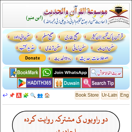
↩️
📌
🅰️
🧩
🔍
👥
🏠
Book Store
Ur-Latn
Eng
دو راویوں کی مشترکہ روایت کردہ
احادیث