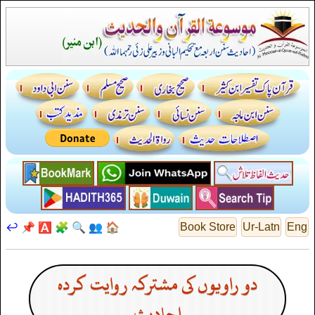
↩️
📌
🅰️
🧩
🔍
👥
🏠
Book Store
Ur-Latn
Eng
دو راویوں کی مشترکہ روایت کردہ
احادیث