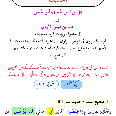
علي بن نصر الحداني، أبو الحسن
اور
خالد بن قيس الأزدي
کی مشترکہ روایت کردہ احادیث
آپ ایک راوی کی دوسرے راوی سے «عن» یا «حدثنا» یا «سمعت» یا
«أخبرنا» یا «و» یا «ح» سے روایت کردہ احادیث دیکھ سکتے ہیں۔
کل نتائج: 2
نوٹ: درج ذیل نتائج ذخیرہ احادیث کے 75 فیصد ڈیٹا سے منتخب کیے گئے ہیں، یعنی ان
راوی پر مزید احادیث بھی موجود ہو سکتی ہیں، اس لیے ان نتائج کو ابتدائی (اندازاً) سمجھا جائے۔
صحيح مسلم
سنن ابي داود
(1)
(1)
1.
صحيح مسلم - حدیث نمبر: 4611
وحَدَّثَنِيهِ
نَصْرُ بْنُ عَلِيٍّ الْجَهْضَمِيُّ
، أَخْبَرَنِي
أَبِي
، حَدَّثَنِي
خَالِدُ بْنُ قَيْسٍ
، عَنْ