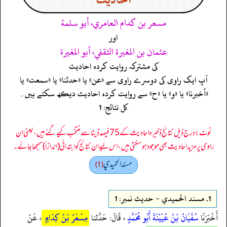
مسعر بن كدام العامري، أبو سلمة
اور
عثمان بن المغيرة الثقفي، أبو المغيرة
کی مشترکہ روایت کردہ احادیث
آپ ایک راوی کی دوسرے راوی سے «عن» یا «حدثنا» یا «سمعت» یا
«أخبرنا» یا «و» یا «ح» سے روایت کردہ احادیث دیکھ سکتے ہیں۔
کل نتائج: 1
نوٹ: درج ذیل نتائج ذخیرہ احادیث کے 75 فیصد ڈیٹا سے منتخب کیے گئے ہیں، یعنی ان
راوی پر مزید احادیث بھی موجود ہو سکتی ہیں، اس لیے ان نتائج کو ابتدائی (اندازاً) سمجھا جائے۔
مسند الحميدي
(1)
1.
مسند الحميدي - حدیث نمبر: 1
أَخْبَرَنَا
سُفْيَانُ بْنُ عُيَيْنَةَ أَبُو مُحَمَّدٍ
، قَالَ: حَدَّثنا
مِسْعَرُ بْنُ كِدَامٍ
، عَنْ