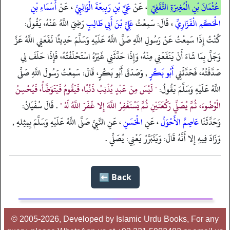
عُثْمَانَ بْنِ الْمُغِيرَةِ الثَّقَفِيِّ
، عَنْ
عَلِيِّ بْنِ رَبِيعَةَ الْوَالِبِيِّ
، عَنْ
أَسْمَاءِ بْنِ
الْحَكَمِ الْفَزَارِيِّ
، قَالَ: سَمِعْتُ
عَلِيَّ بْنَ أَبِي طَالِبٍ
رَضِيَ اللَّهُ عَنْهُ، يَقُولُ:
كُنْتُ إِذَا سَمِعْتُ عَنْ رَسُولِ اللَّهِ صَلَّى اللَّهُ عَلَيْهِ وَسَلَّمَ حَدِيثًا نَفَعَنِي اللَّهُ عَزَّ
وَجَلَّ بِمَا شَاءَ أَنْ يَنَفَعَنِي مِنْهُ، وَإِذَا حَدَّثَنِي غَيْرُهُ اسْتَحْلَفْتُهُ، فَإِذَا حَلَفَ لِي
صَدَّقْتُهُ، فَحَدَّثَنِي
أَبُو بَكْرٍ
, وَصَدَقَ أَبُو بَكْرٍ، قَالَ: سَمِعْتُ رَسُولَ اللَّهِ صَلَّى
اللَّهُ عَلَيْهِ وَسَلَّمَ يَقُولُ:
" لَيْسَ مِنْ عَبْدٍ يُذْنِبُ ذَنْبًا، فَيَقُومُ فَيَتَوَضَّأُ، فَيُحْسِنُ
الْوُضُوءَ، ثُمَّ يُصَلِّي رَكْعَتَيْنِ ثُمَّ يَسْتَغْفِرُ اللَّهَ إِلا غَفَرَ اللَّهُ لَهُ "
. قَالَ سُفْيَانُ:
وَحَدَّثَنَا
عَاصِمٌ الأَحْوَلُ
، عَنِ
الْحَسَنِ
، عَنِ النَّبِيِّ صَلَّى اللَّهُ عَلَيْهِ وَسَلَّمَ بِمِثِلهِ ,
وَزَادَ فِيهِ إِلا أَنَّهُ قَالَ: وَيَتَبَرَّرُ يَعْنِي: يُصَلِّي .
Back ⬅️
© 2005-2026, Developed by Islamic Urdu Books, For any