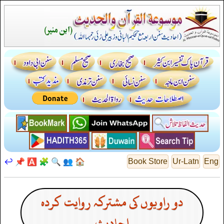
↩️
📌
🅰️
🧩
🔍
👥
🏠
Book Store
Ur-Latn
Eng
دو راویوں کی مشترکہ روایت کردہ
احادیث