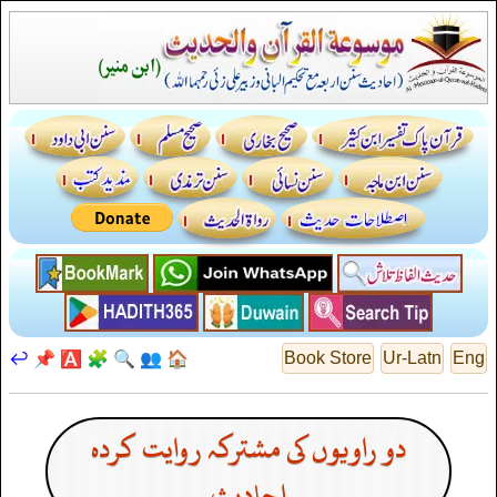
↩️
📌
🅰️
🧩
🔍
👥
🏠
Book Store
Ur-Latn
Eng
دو راویوں کی مشترکہ روایت کردہ
احادیث