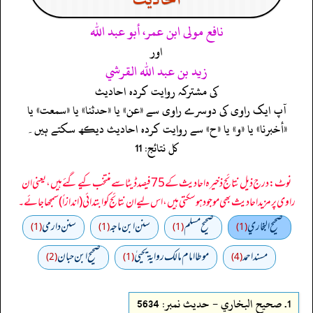
نافع مولى ابن عمر، أبو عبد الله
اور
زيد بن عبد الله القرشي
کی مشترکہ روایت کردہ احادیث
آپ ایک راوی کی دوسرے راوی سے «عن» یا «حدثنا» یا «سمعت» یا
«أخبرنا» یا «و» یا «ح» سے روایت کردہ احادیث دیکھ سکتے ہیں۔
کل نتائج: 11
نوٹ: درج ذیل نتائج ذخیرہ احادیث کے 75 فیصد ڈیٹا سے منتخب کیے گئے ہیں، یعنی ان
راوی پر مزید احادیث بھی موجود ہو سکتی ہیں، اس لیے ان نتائج کو ابتدائی (اندازاً) سمجھا جائے۔
صحيح البخاري
صحيح مسلم
سنن ابن ماجه
سنن دارمي
(1)
(1)
(1)
(1)
مسند احمد
موطا امام مالك رواية يحييٰ
صحیح ابن حبان
(2)
(1)
(4)
1.
صحيح البخاري - حدیث نمبر: 5634