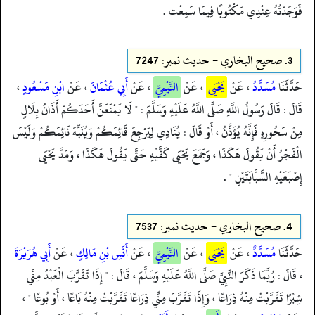
فَوَجَدْتُهُ عِنْدِي مَكْتُوبًا فِيمَا سَمِعْت .
3.
صحيح البخاري - حدیث نمبر: 7247
حَدَّثَنَا
مُسَدَّدُ
، عَنْ
يَحْيَى
، عَنْ
التَّيْمِيِّ
، عَنْ
أَبِي عُثْمَانَ
، عَنْ
ابْنِ مَسْعُودٍ
،
قَالَ : قَالَ رَسُولُ اللَّهِ صَلَّى اللَّهُ عَلَيْهِ وَسَلَّمَ : " لَا يَمْنَعَنَّ أَحَدَكُمْ أَذَانُ بِلَالٍ
مِنْ سَحُورِهِ فَإِنَّهُ يُؤَذِّنُ ، أَوْ قَالَ : يُنَادِي لِيَرْجِعَ قَائِمَكُمْ وَيُنَبِّهَ نَائِمَكُمْ وَلَيْسَ
الْفَجْرُ أَنْ يَقُولَ هَكَذَا ، وَجَمَعَ يَحْيَى كَفَّيْهِ حَتَّى يَقُولَ هَكَذَا ، وَمَدَّ يَحْيَى
إِصْبَعَيْهِ السَّبَّابَتَيْنِ " .
4.
صحيح البخاري - حدیث نمبر: 7537
حَدَّثَنَا
مُسَدَّدٌ
، عَنْ
يَحْيَى
، عَنْ
التَّيْمِيِّ
، عَنْ
أَنَسِ بْنِ مَالِكٍ
، عَنْ
أَبِي هُرَيْرَةَ
، قَالَ : رُبَّمَا ذَكَرَ النَّبِيَّ صَلَّى اللَّهُ عَلَيْهِ وَسَلَّمَ ، قَالَ : " إِذَا تَقَرَّبَ الْعَبْدُ مِنِّي
شِبْرًا تَقَرَّبْتُ مِنْهُ ذِرَاعًا ، وَإِذَا تَقَرَّبَ مِنِّي ذِرَاعًا تَقَرَّبْتُ مِنْهُ بَاعًا ، أَوْ بُوعًا " ،