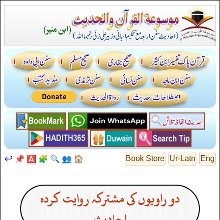
↩️
📌
🅰️
🧩
🔍
👥
🏠
Book Store
Ur-Latn
Eng
دو راویوں کی مشترکہ روایت کردہ
احادیث