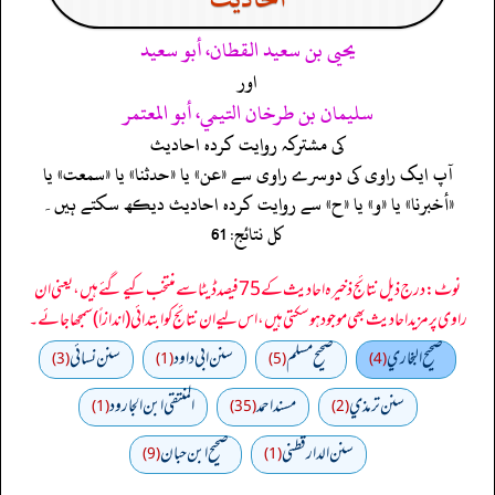
يحيى بن سعيد القطان، أبو سعيد
اور
سليمان بن طرخان التيمي، أبو المعتمر
کی مشترکہ روایت کردہ احادیث
آپ ایک راوی کی دوسرے راوی سے «عن» یا «حدثنا» یا «سمعت» یا
«أخبرنا» یا «و» یا «ح» سے روایت کردہ احادیث دیکھ سکتے ہیں۔
کل نتائج: 61
نوٹ: درج ذیل نتائج ذخیرہ احادیث کے 75 فیصد ڈیٹا سے منتخب کیے گئے ہیں، یعنی ان
راوی پر مزید احادیث بھی موجود ہو سکتی ہیں، اس لیے ان نتائج کو ابتدائی (اندازاً) سمجھا جائے۔
صحيح البخاري
صحيح مسلم
سنن ابي داود
سنن نسائي
(3)
(1)
(5)
(4)
سنن ترمذي
مسند احمد
المنتقى ابن الجارود
(1)
(35)
(2)
سنن الدارقطني
صحیح ابن حبان
(9)
(1)