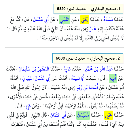
1.
صحيح البخاري - حدیث نمبر: 5830
حَدَّثَنَا
مُسَدَّدٌ
، حَدَّثَنَا
يَحْيَى
، عَنِ
التَّيْمِيِّ
، عَنْ
أَبِي عُثْمَانَ
، قَالَ : كُنَّا مَعَ
عُتْبَةَ فَكَتَبَ إِلَيْهِ
عُمَرُ
رَضِيَ اللَّهُ عَنْهُ ، أَنَّ النَّبِيَّ صَلَّى اللَّهُ عَلَيْهِ وَسَلَّمَ قَالَ : "
لَا يُلْبَسُ الْحَرِيرُ فِي الدُّنْيَا إِلَّا لَمْ يُلْبَسْ فِي الْآخِرَةِ مِنْهُ " .
2.
صحيح البخاري - حدیث نمبر: 6003
حَدَّثَنَا
عَبْدُ اللَّهِ بْنُ مُحَمَّدٍ
، حَدَّثَنَا
عَارِمٌ
، حَدَّثَنَا
الْمُعْتَمِرُ بْنُ سُلَيْمَانَ
، يُحَدِّثُ
عَنْ
أَبِيهِ
، قَالَ : سَمِعْتُ
أَبَا تَمِيمَةَ
، يُحَدِّثُ عَنْ
أَبِي عُثْمَانَ النَّهْدِيِّ
، يُحَدِّثُهُ
أَبُو عُثْمَانَ ، عَنْ
أُسَامَةَ بْنِ زَيْدٍ
رَضِيَ اللَّهُ عَنْهُمَا ، كَانَ رَسُولُ اللَّهِ صَلَّى اللَّهُ
عَلَيْهِ وَسَلَّمَ " يَأْخُذُنِي فَيُقْعِدُنِي عَلَى فَخِذِهِ وَيُقْعِدُ الْحَسَنَ عَلَى فَخِذِهِ الْأُخْرَى ،
ثُمَّ يَضُمُّهُمَا ، ثُمَّ يَقُولُ : اللَّهُمَّ ارْحَمْهُمَا فَإِنِّي أَرْحَمُهُمَا " ، وَعَنْ
عَلِيٍّ
، قَالَ :
حَدَّثَنَا
يَحْيَى
، حَدَّثَنَا
سُلَيْمَانُ
، عَنْ
أَبِي عُثْمَانَ
، قَالَ التَّيْمِيُّ : فَوَقَعَ فِي قَلْبِي
مِنْهُ شَيْءٌ قُلْتُ : حَدَّثْتُ بِهِ كَذَا وَكَذَا فَلَمْ أَسْمَعْهُ مِنْ أَبِي عُثْمَانَ ، فَنَظَرْتُ