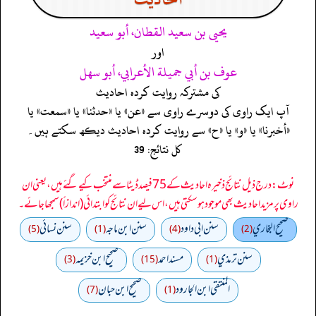
يحيى بن سعيد القطان، أبو سعيد
اور
عوف بن أبي جميلة الأعرابي، أبو سهل
کی مشترکہ روایت کردہ احادیث
آپ ایک راوی کی دوسرے راوی سے «عن» یا «حدثنا» یا «سمعت» یا
«أخبرنا» یا «و» یا «ح» سے روایت کردہ احادیث دیکھ سکتے ہیں۔
کل نتائج: 39
نوٹ: درج ذیل نتائج ذخیرہ احادیث کے 75 فیصد ڈیٹا سے منتخب کیے گئے ہیں، یعنی ان
راوی پر مزید احادیث بھی موجود ہو سکتی ہیں، اس لیے ان نتائج کو ابتدائی (اندازاً) سمجھا جائے۔
صحيح البخاري
سنن ابي داود
سنن ابن ماجه
سنن نسائي
(5)
(1)
(4)
(2)
سنن ترمذي
مسند احمد
صحيح ابن خزيمه
(3)
(15)
(1)
المنتقى ابن الجارود
صحیح ابن حبان
(7)
(1)