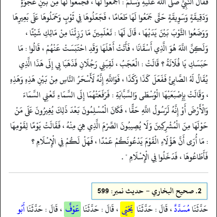
فَقَالَ النَّبِيُّ صَلَّى اللَّهُ عَلَيْهِ وَسَلَّمَ : اجْمَعُوا لَهَا ، فَجَمَعُوا لَهَا مِنْ بَيْنِ عَجْوَةٍ
وَدَقِيقَةٍ وَسَوِيقَةٍ حَتَّى جَمَعُوا لَهَا طَعَامًا ، فَجَعَلُوهَا فِي ثَوْبٍ وَحَمَلُوهَا عَلَى بَعِيرِهَا
وَوَضَعُوا الثَّوْبَ بَيْنَ يَدَيْهَا ، قَالَ لَهَا : تَعْلَمِينَ مَا رَزِئْنَا مِنْ مَائِكِ شَيْئًا ،
وَلَكِنَّ اللَّهَ هُوَ الَّذِي أَسْقَانَا ، فَأَتَتْ أَهْلَهَا وَقَدِ احْتَبَسَتْ عَنْهُمْ ، قَالُوا : مَا
حَبَسَكِ يَا فُلَانَةُ ؟ قَالَتْ : الْعَجَبُ ، لَقِيَنِي رَجُلَانِ فَذَهَبَا بِي إِلَى هَذَا الَّذِي
يُقَالُ لَهُ الصَّابِئُ فَفَعَلَ كَذَا وَكَذَا ، فَوَاللَّهِ إِنَّهُ لَأَسْحَرُ النَّاسِ مِنْ بَيْنِ هَذِهِ وَهَذِهِ
، وَقَالَتْ بِإِصْبَعَيْهَا الْوُسْطَى وَالسَّبَّابَةِ : فَرَفَعَتْهُمَا إِلَى السَّمَاءِ تَعْنِي السَّمَاءَ
وَالْأَرْضَ أَوْ إِنَّهُ لَرَسُولُ اللَّهِ حَقًّا ، فَكَانَ الْمُسْلِمُونَ بَعْدَ ذَلِكَ يُغِيرُونَ عَلَى مَنْ
حَوْلَهَا مِنَ الْمُشْرِكِينَ وَلَا يُصِيبُونَ الصِّرْمَ الَّذِي هِيَ مِنْهُ ، فَقَالَتْ يَوْمًا لِقَوْمِهَا
: مَا أُرَى أَنَّ هَؤُلَاءِ الْقَوْمَ يَدْعُونَكُمْ عَمْدًا ، فَهَلْ لَكُمْ فِي الْإِسْلَامِ ؟
فَأَطَاعُوهَا ، فَدَخَلُوا فِي الْإِسْلَامِ " .
2.
صحيح البخاري - حدیث نمبر: 599
حَدَّثَنَا
مُسَدَّدٌ
، قَالَ : حَدَّثَنَا
يَحْيَى
، قَالَ : حَدَّثَنَا
عَوْفٌ
، قَالَ : حَدَّثَنَا
أَبُو