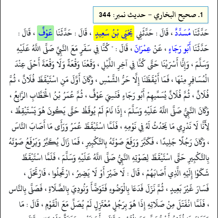
1.
صحيح البخاري - حدیث نمبر: 344
حَدَّثَنَا
مُسَدَّدٌ
، قَالَ : حَدَّثَنِي
يَحْيَى بْنُ سَعِيدٍ
، قَالَ : حَدَّثَنَا
عَوْفٌ
، قَالَ :
حَدَّثَنَا
أَبُو رَجَاءٍ
، عَنْ
عِمْرَانَ
، قَالَ : " كُنَّا فِي سَفَرٍ مَعَ النَّبِيِّ صَلَّى اللَّهُ عَلَيْهِ
وَسَلَّمَ ، وَإِنَّا أَسْرَيْنَا حَتَّى كُنَّا فِي آخِرِ اللَّيْلِ ، وَقَعْنَا وَقْعَةً وَلَا وَقْعَةَ أَحْلَى عِنْدَ
الْمُسَافِرِ مِنْهَا ، فَمَا أَيْقَظَنَا إِلَّا حَرُّ الشَّمْسِ ، وَكَانَ أَوَّلَ مَنِ اسْتَيْقَظَ فُلَانٌ ، ثُمَّ
فُلَانٌ ، ثُمَّ فُلَانٌ يُسَمِّيهِمْ أَبُو رَجَاءٍ فَنَسِيَ عَوْفٌ ، ثُمَّ عُمَرُ بْنُ الْخَطَّابِ الرَّابِعُ ،
وَكَانَ النَّبِيُّ صَلَّى اللَّهُ عَلَيْهِ وَسَلَّمَ ، إِذَا نَامَ لَمْ يُوقَظْ حَتَّى يَكُونَ هُوَ يَسْتَيْقِظُ ،
لِأَنَّا لَا نَدْرِي مَا يَحْدُثُ لَهُ فِي نَوْمِهِ ، فَلَمَّا اسْتَيْقَظَ عُمَرُ وَرَأَى مَا أَصَابَ النَّاسَ
، وَكَانَ رَجُلًا جَلِيدًا ، فَكَبَّرَ وَرَفَعَ صَوْتَهُ بِالتَّكْبِيرِ ، فَمَا زَالَ يُكَبِّرُ وَيَرْفَعُ صَوْتَهُ
بِالتَّكْبِيرِ حَتَّى اسْتَيْقَظَ لِصَوْتِهِ النَّبِيُّ صَلَّى اللَّهُ عَلَيْهِ وَسَلَّمَ ، فَلَمَّا اسْتَيْقَظَ
شَكَوْا إِلَيْهِ الَّذِي أَصَابَهُمْ ، قَالَ : لَا ضَيْرَ أَوْ لَا يَضِيرُ ، ارْتَحِلُوا ، فَارْتَحَلَ ،
فَسَارَ غَيْرَ بَعِيدٍ ، ثُمَّ نَزَلَ فَدَعَا بِالْوَضُوءِ فَتَوَضَّأَ وَنُودِيَ بِالصَّلَاةِ ، فَصَلَّى بِالنَّاس
، فَلَمَّا انْفَتَلَ مِنْ صَلَاتِهِ إِذَا هُوَ بِرَجُلٍ مُعْتَزِلٍ لَمْ يُصَلِّ مَعَ الْقَوْمِ ، قَالَ : مَا