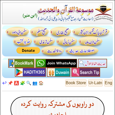
↩️
📌
🅰️
🧩
🔍
👥
🏠
Book Store
Ur-Latn
Eng
دو راویوں کی مشترکہ روایت کردہ
احادیث