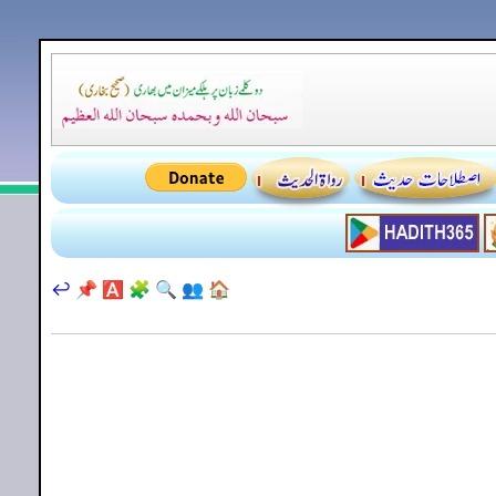
↩️
📌
🅰️
🧩
🔍
👥
🏠