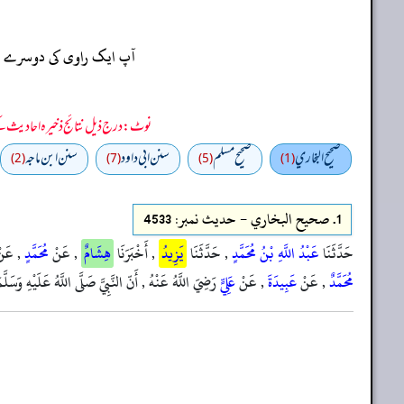
آپ ایک راوی کی دوسرے راو
نوٹ: درج ذیل نتائج ذخیرہ احادیث کے 75 فیصد ڈیٹا سے منتخب کیے گئے ہیں، یعنی ان راوی پر مزید احادیث بھی موجود ہو سکتی ہیں، اس لیے ان نتائج کو ابتدائی (اندازاً)
صحيح البخاري
صحيح مسلم
سنن ابي داود
سنن ابن ماجه
(2)
(7)
(5)
(1)
1.
صحيح البخاري - حدیث نمبر: 4533
حَدَّثَنَا
عَبْدُ اللَّهِ بْنُ مُحَمَّدٍ
, حَدَّثَنَا
يَزِيدُ
, أَخْبَرَنَا
هِشَامٌ
, عَنْ
مُحَمَّدٍ
, عَن
مُحَمَّدٌ
, عَنْ
عَبِيدَةَ
, عَنْ
عَلِيٍّ
رَضِيَ اللَّهُ عَنْهُ , أَنّ النَّبِيَّ صَلَّى اللَّهُ عَلَيْهِ وَس