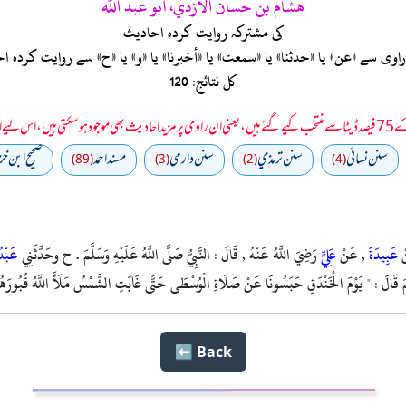
هشام بن حسان الأزدي، أبو عبد الله
کی مشترکہ روایت کردہ احادیث
ی سے «عن» یا «حدثنا» یا «سمعت» یا «أخبرنا» یا «و» یا «ح» سے روایت کرد
کل نتائج: 120
 سمجھا جائے۔
سنن نسائي
سنن ترمذي
سنن دارمي
مسند احمد
صحيح ابن خز
(89)
(3)
(2)
(4)
ْ
عَبِيدَةَ
, عَنْ
عَلِيٍّ
رَضِيَ اللَّهُ عَنْهُ , قَالَ : النَّبِيُّ صَلَّى اللَّهُ عَلَيْهِ وَسَلَّمَ . ح وحَدَّثَنِي
عَبْدُ
َلَّمَ قَالَ : " يَوْمَ الْخَنْدَقِ حَبَسُونَا عَنْ صَلَاةِ الْوُسْطَى حَتَّى غَابَتِ الشَّمْسُ مَلَأَ اللَّهُ قُبُورَهُمْ
Back ⬅️