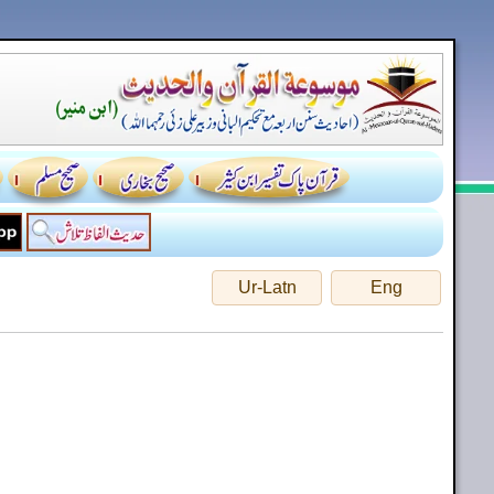
Ur-Latn
Eng