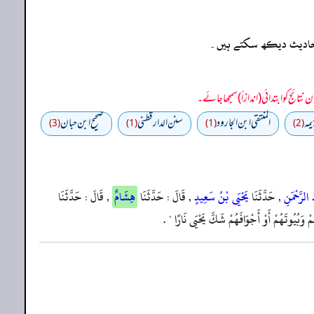
ہ احادیث دیکھ سکتے ہیں۔
يمه
المنتقى ابن الجارود
سنن الدارقطني
صحیح ابن حبان
(3)
(1)
(1)
(2)
 الرَّحْمَنِ
, حَدَّثَنَا
يَحْيَى بْنُ سَعِيدٍ
, قَالَ : حَدَّثَنَا
هِشَامٌ
, قَالَ : حَدَّثَنَا
 وَبُيُوتَهُمْ أَوْ أَجْوَافَهُمْ شَكَّ يَحْيَى نَارًا " .