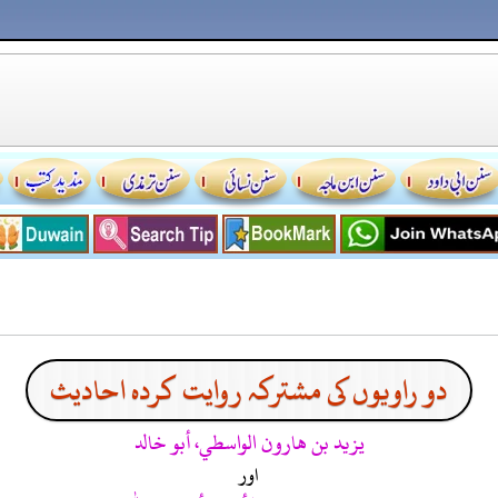
دو راویوں کی مشترکہ روایت کردہ احادیث
يزيد بن هارون الواسطي، أبو خالد
اور