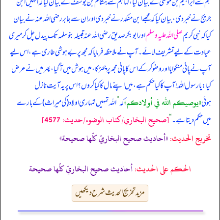
ہم سے ابراہیم بن موسیٰ نے بیان کیا، کہا ہم سے ہشام بن یوسف نے بیان کیا کہ انہیں ابن
جریج نے خبر دی، بیان کیا کہ مجھے ابن منکدر نے خبر دی اور ان سے جابر رضی اللہ عنہ نے بیان
کیا کہ
نبی کریم
صلی اللہ علیہ وسلم
اور ابوبکر صدیق رضی اللہ عنہ قبیلہ بنو سلمہ تک پیدل چل کر میری
عیادت کے لیے تشریف لائے۔ آپ نے ملاحظہ فرمایا کہ مجھ پر بے ہوشی طاری ہے، اس لیے
آپ نے پانی منگوایا اور وضو کر کے اس کا پانی مجھ پر چھڑکا، میں ہوش میں آ گیا، پھر میں نے عرض
کیا: یا رسول اللہ! آپ کا کیا حکم ہے، میں اپنے مال کا کیا کروں؟ اس پر یہ آیت نازل
«يوصيكم الله في أولادكم‏»
ہوئی
کہ
”
اللہ تمہیں تمہاری اولاد (کی میراث) کے بارے
[صحيح البخاري/كتاب الوضوء/حدیث: 4577]
میں حکم دیتا ہے۔
“
تخریج الحدیث:
«أحاديث صحيح البخاريّ كلّها صحيحة»
الحكم على الحديث:
أحاديث صحيح البخاريّ كلّها صحيحة
مزید تخریج الحدیث شرح دیکھیں