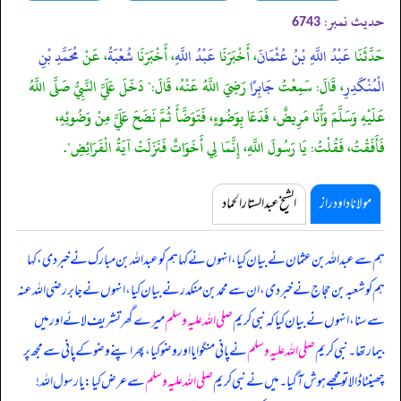
حدیث نمبر:
6743
حَدَّثَنَا
عَبْدُ اللَّهِ بْنُ عُثْمَانَ
، أَخْبَرَنَا
عَبْدُ اللَّهِ
، أَخْبَرَنَا
شُعْبَةُ
، عَنْ
مُحَمَّدِ بْنِ
الْمُنْكَدِرِ
، قَالَ: سَمِعْتُ
جَابِرًا
رَضِيَ اللَّهُ عَنْهُ، قَالَ:" دَخَلَ عَلَيَّ النَّبِيُّ صَلَّى اللَّهُ
عَلَيْهِ وَسَلَّمَ وَأَنَا مَرِيضٌ، فَدَعَا بِوَضُوءٍ، فَتَوَضَّأَ ثُمَّ نَضَحَ عَلَيَّ مِنْ وَضُوئِهِ،
فَأَفَقْتُ، فَقُلْتُ: يَا رَسُولَ اللَّهِ، إِنَّمَا لِي أَخَوَاتٌ فَنَزَلَتْ آيَةُ الْفَرَائِضِ".
مولانا داود راز
الشیخ عبدالستار الحماد
ہم سے عبداللہ بن عثمان نے بیان کیا، انہوں نے کہا ہم کو عبداللہ بن مبارک نے خبر دی، کہا
ہم کو شعبہ بن حجاج نے خبر دی، ان سے محمد بن منکدر نے بیان کیا، انہوں نے جابر رضی اللہ عنہ
سے سنا، انہوں نے بیان کیا کہ
نبی کریم
صلی اللہ علیہ وسلم
میرے گھر تشریف لائے اور میں
بیمار تھا۔ نبی کریم
صلی اللہ علیہ وسلم
نے پانی منگوایا اور وضو کیا، پھر اپنے وضو کے پانی سے مجھ پر
چھینٹا ڈالا تو مجھے ہوش آ گیا۔ میں نے نبی کریم
صلی اللہ علیہ وسلم
سے عرض کیا: یا رسول اللہ!