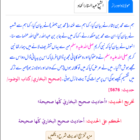
مولانا داود راز
الشیخ عبدالستار الحماد
ہم سے محمد بن بشار نے بیان کیا، کہا ہم سے غندر (محمد بن جعفر) نے بیان کیا، کہا ہم سے شعبہ
نے بیان کیا، ان سے محمد بن منکدر نے، کہا کہ میں نے جابر بن عبداللہ رضی اللہ عنہما سے سنا،
انہوں نے بیان کیا کہ
نبی کریم
صلی اللہ علیہ وسلم
میرے یہاں تشریف لائے میں بیمار تھا نبی
کریم
صلی اللہ علیہ وسلم
نے وضو کیا اور وضو کا پانی مجھ پر ڈالا یا فرمایا کہ اس پر یہ پانی ڈال دو اس سے
مجھے ہوش آ گیا۔ میں نے عرض کیا کہ میں تو کلالہ ہوں (جس کے والد اور اولاد نہ ہو) میرے ترکہ
[صحيح البخاري/كتاب الوضوء/
میں تقسیم کیسے ہو گی اس پر میراث کی آیت نازل ہوئی۔
حدیث: 5676]
تخریج الحدیث:
«أحاديث صحيح البخاريّ كلّها صحيحة»
الحكم على الحديث:
أحاديث صحيح البخاريّ كلّها صحيحة
مزید تخریج الحدیث شرح دیکھیں