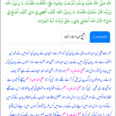
اللَّهِ صَلَّى اللَّهُ عَلَيْهِ وَسَلَّمَ، ثُمَّ صَبَّ وَضُوءَهُ عَلَيَّ، فَأَفَقْتُ، فَقُلْتُ: يَا رَسُولَ اللَّهِ،
وَرُبَّمَا قَالَ سُفْيَانُ، فَقُلْتُ: يَا رَسُولَ اللَّهِ، كَيْفَ أَقْضِي فِي مَالِي كَيْفَ أَصْنَعُ فِي
مَالِي؟، قَالَ: فَمَا أَجَابَنِي بِشَيْءٍ حَتَّى نَزَلَتْ آيَةُ الْمِيرَاثِ".
مولانا داود راز
الشیخ عبدالستار الحماد
ہم سے علی بن عبداللہ مدینی نے بیان کیا، کہا ہم سے سفیان نے بیان کیا، کہا میں نے محمد بن
المنکدر سے سنا، بیان کیا کہ میں نے جابر بن عبداللہ رضی اللہ عنہما سے سنا، انہوں نے بیان کیا کہ
میں بیمار پڑا تو رسول اللہ
صلی اللہ علیہ وسلم
اور ابوبکر رضی اللہ عنہ عیادت کے لیے تشریف
لائے۔ یہ دونوں بزرگ پیدل چل کر آئے تھے، پھر نبی کریم
صلی اللہ علیہ وسلم
پہنچے تو مجھ پر بے
ہوشی طاری تھی۔ نبی کریم
صلی اللہ علیہ وسلم
نے وضو کیا اور وضو کا پانی مجھ پر چھڑکا، اس سے مجھے
افاقہ ہوا تو میں نے عرض کیا: یا رسول اللہ! اور بعض اوقات سفیان نے یہ الفاظ بیان کئے کہ میں
نے کہا: یا رسول اللہ! میں اپنے مال کے بارے میں کس طرح فیصلہ کروں، میں اپنے مال کا کیا
کروں؟ بیان کیا کہ نبی کریم
صلی اللہ علیہ وسلم
نے کوئی جواب نہیں دیا، یہاں تک کہ میراث کی