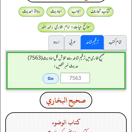
کتاب تعارف
ابواب
احادیث
رواۃ الحدیث
سوانح حیات: امام بخاری رحمہ اللہ
تمام کتب
ترقیم شاملہ
عربی
اردو
صحیح بخاری میں ترقیم شاملہ سے تلاش کل احادیث (7563)
حدیث نمبر لکھیں:
صحيح البخاري
كتاب الوضوء