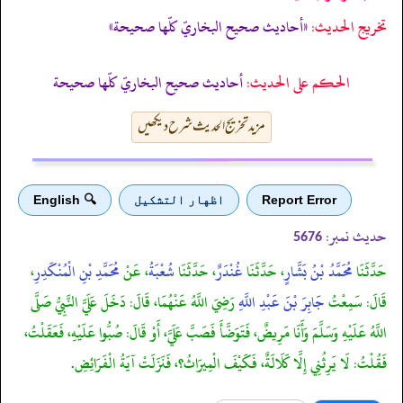
تخریج الحدیث:
«أحاديث صحيح البخاريّ كلّها صحيحة»
الحكم على الحديث:
أحاديث صحيح البخاريّ كلّها صحيحة
مزید تخریج الحدیث شرح دیکھیں
Report Error
اظهار التشكيل
🔍 English
حدیث نمبر:
5676
حَدَّثَنَا
مُحَمَّدُ بْنُ بَشَّارٍ
، حَدَّثَنَا
غُنْدَرٌ
، حَدَّثَنَا
شُعْبَةُ
، عَنْ
مُحَمَّدِ بْنِ الْمُنْكَدِرِ
،
قَالَ: سَمِعْتُ
جَابِرَ بْنَ عَبْدِ اللَّهِ
رَضِيَ اللَّهُ عَنْهُمَا، قَالَ: دَخَلَ عَلَيَّ النَّبِيُّ صَلَّى
اللَّهُ عَلَيْهِ وَسَلَّمَ وَأَنَا مَرِيضٌ، فَتَوَضَّأَ فَصَبَّ عَلَيَّ، أَوْ قَالَ: صُبُّوا عَلَيْهِ، فَعَقَلْتُ،
فَقُلْتُ: لَا يَرِثُنِي إِلَّا كَلَالَةٌ، فَكَيْفَ الْمِيرَاثُ؟، فَنَزَلَتْ آيَةُ الْفَرَائِضِ.