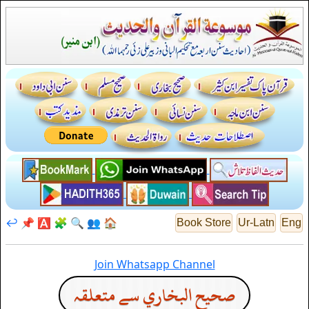
↩️
📌
🅰️
🧩
🔍
👥
🏠
Book Store
Ur-Latn
Eng
Join Whatsapp Channel
صحيح البخاري سے متعلقہ