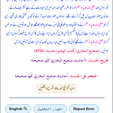
تو رسول اللہ
صلی اللہ علیہ وسلم
اور ابوبکر رضی اللہ عنہ میری عیادت کے لیے تشریف لائے،
دونوں حضرات پیدل چل کر آئے تھے۔ دونوں حضرات جب آئے تو مجھ پر غشی طاری تھی، نبی
کریم
صلی اللہ علیہ وسلم
نے وضو کیا اور وضو کا پانی میرے اوپر چھڑکا مجھے ہوش ہوا تو میں نے عرض
کیا: یا رسول اللہ! اپنے مال کی (تقسیم) کس طرح کروں؟ یا اپنے مال کا کس طرح فیصلہ کروں؟ نبی
کریم
صلی اللہ علیہ وسلم
نے مجھے کوئی جواب نہیں دیا، یہاں تک کہ میراث کی آیتیں نازل
[صحيح البخاري/كتاب الوضوء/حدیث: 6723]
ہوئیں۔
تخریج الحدیث:
«أحاديث صحيح البخاريّ كلّها صحيحة»
الحكم على الحديث:
أحاديث صحيح البخاريّ كلّها صحيحة
مزید تخریج الحدیث شرح دیکھیں
Report Error
اظهار التشكيل
🔍 English