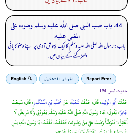
کتاب: وضو کے بیان میں
44. باب صب النبى صلى الله عليه وسلم وضوءه على
المغمى عليه:
باب: رسول اللہ صلی اللہ علیہ وسلم کا ایک بیہوش آدمی پر اپنے وضو کا پانی
چھڑکنے کے بیان میں۔
Report Error
اظهار التشكيل
🔍 English
حدیث نمبر:
194
حَدَّثَنَا
أَبُو الْوَلِيدِ
، قَالَ: حَدَّثَنَا
شُعْبَةُ
، عَنْ
مُحَمَّدِ بْنِ الْمُنْكَدِرِ
، قَالَ: سَمِعْتُ
جَابِرًا
، يَقُولُ: جَاءَ رَسُولُ اللَّهِ صَلَّى اللَّهُ عَلَيْهِ وَسَلَّمَ يَعُودُنِي وَأَنَا مَرِيضٌ لَا
أَعْقِلُ،" فَتَوَضَّأَ وَصَبَّ عَلَيَّ مِنْ وَضُوئِهِ"، فَعَقَلْتُ، فَقُلْتُ: يَا رَسُولَ اللَّهِ، لِمَنِ
الْمِيرَاثُ؟ إِنَّمَا يَرِثُنِي كَلَالَةٌ، فَنَزَلَتْ آيَةُ الْفَرَائِضِ.