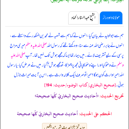
مولانا داود راز
الشیخ عبدالستار الحماد
ہم سے ابوالولید نے بیان کیا، انہوں نے کہا ہم سے شعبہ نے محمد بن المنکدر کے واسطے سے،
انہوں نے جابر رضی اللہ عنہ سے سنا، وہ کہتے تھے کہ
رسول اللہ
صلی اللہ علیہ وسلم
میری مزاج
پرسی کے لیے تشریف لائے۔ میں بیمار تھا ایسا کہ مجھے ہوش تک نہیں تھا۔ آپ
صلی اللہ علیہ
وسلم
نے وضو کیا اور اپنے وضو کا پانی مجھ پر چھڑکا، تو مجھے ہوش آ گیا۔ میں نے عرض کیا، یا رسول
اللہ! میرا وارث کون ہو گا؟ میرا تو صرف ایک کلالہ وارث ہے۔ اس پر آیت میراث نازل
[صحيح البخاري/كتاب الوضوء/حدیث: 194]
ہوئی۔
تخریج الحدیث:
«أحاديث صحيح البخاريّ كلّها صحيحة»
الحكم على الحديث:
أحاديث صحيح البخاريّ كلّها صحيحة
مزید تخریج الحدیث شرح دیکھیں