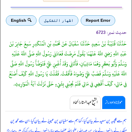
Report Error
اظهار التشكيل
🔍 English
حدیث نمبر:
6723
حَدَّثَنَا قُتَيْبَةُ بْنُ سَعِيدٍ حَدَّثَنَا سُفْيَانُ عَنْ مُحَمَّدِ بْنِ الْمُنْكَدِرِ سَمِعَ جَابِرَ بْنَ
عَبْدِ اللَّهِ رَضِيَ اللَّهُ عَنْهُمَا يَقُولُ مَرِضْتُ فَعَادَنِي رَسُولُ اللَّهِ صَلَّى اللَّهُ عَلَيْهِ
وَسَلَّمَ وَأَبُو بَكْرٍ وَهُمَا مَاشِيَانِ، فَأَتَانِي وَقَدْ أُغْمِيَ عَلَيَّ فَتَوَضَّأَ رَسُولُ اللَّهِ صَلَّى
اللَّهُ عَلَيْهِ وَسَلَّمَ فَصَبَّ عَلَيَّ وَضُوءَهُ فَأَفَقْتُ. فَقُلْتُ يَا رَسُولَ اللَّهِ كَيْفَ أَصْنَعُ
فِي مَالِي، كَيْفَ أَقْضِي فِي مَالِي فَلَمْ يُجِبْنِي بِشَيْءٍ حَتَّى نَزَلَتْ آيَةُ الْمَوَارِيثِ.
مولانا داود راز
الشیخ عبدالستار الحماد
ہم سے قتیبہ بن سعید نے بیان کیا، کہا ہم سے سفیان بن عیینہ نے بیان کیا، ان سے محمد بن
منکدر نے، انہوں نے جابر بن عبداللہ رضی اللہ عنہما سے سنا، انہوں نے بیان کیا کہ
میں بیمار پڑا