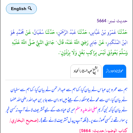
🔍 English
حدیث نمبر:
5664
حَدَّثَنَا
عَمْرُو بْنُ عَبَّاسٍ
، حَدَّثَنَا
عَبْدُ الرَّحْمَنِ
، حَدَّثَنَا
سُفْيَانُ
، عَنْ
مُحَمَّدٍ هُوَ
ابْنُ المُنْكَدِرِ
، عَنْ
جَابِرٍ
رَضِيَ اللَّهُ عَنْهُ، قَالَ:" جَاءَنِي النَّبِيُّ صَلَّى اللَّهُ عَلَيْهِ
وَسَلَّمَ يَعُودُنِي لَيْسَ بِرَاكِبِ بَغْلٍ وَلَا بِرْذَوْنٍ".
مولانا داود راز
الشیخ عبدالستار الحماد
ہم سے عمرو بن عباس نے بیان کیا، کہا ہم سے عبدالرحمٰن نے بیان کیا، کہا ہم سے سفیان
نے بیان کیا، ان سے محمد نے جو منکدر کے بیٹے ہیں اور ان سے جابر بن عبداللہ رضی اللہ عنہما
نے بیان کیا کہ
نبی کریم
صلی اللہ علیہ وسلم
میری عیادت کے لیے تشریف لائے آپ نہ کسی خچر
[صحيح البخاري/
پر سوار تھے نہ کسی گھوڑے پر۔ (بلکہ آپ پیدل تشریف لائے تھے)۔
كتاب الوضوء/حدیث: 5664]