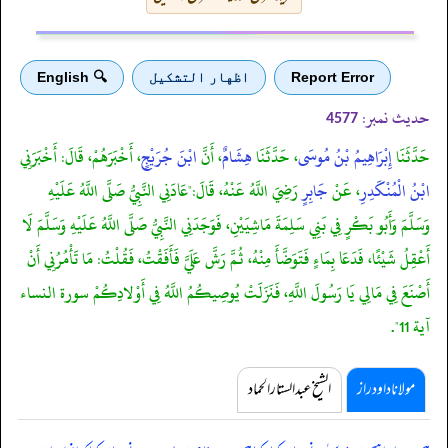
Report Error
اظهار التشكيل
🔍 English
حدیث نمبر:
4577
حَدَّثَنَا
إِبْرَاهِيمُ بْنُ مُوسَى
، حَدَّثَنَا
هِشَامٌ
، أَنَّ
ابْنَ جُرَيْجٍ
، أَخْبَرَهُمْ، قَالَ: أَخْبَرَنِي
ابْنُ الْمُنْكَدِرِ
، عَنْ
جَابِرٍ
رَضِيَ اللَّهُ عَنْهُ، قَالَ:"عَادَنِي النَّبِيُّ صَلَّى اللَّهُ عَلَيْهِ
وَسَلَّمَ وَأَبُو بَكْرٍ فِي بَنِي سَلِمَةَ مَاشِيَيْنِ، فَوَجَدَنِي النَّبِيُّ صَلَّى اللَّهُ عَلَيْهِ وَسَلَّمَ لَا
أَعْقِلُ شَيْئًا، فَدَعَا بِمَاءٍ فَتَوَضَّأَ مِنْهُ، ثُمَّ رَشَّ عَلَيَّ فَأَفَقْتُ، فَقُلْتُ: مَا تَأْمُرُنِي أَنْ
أَصْنَعَ فِي مَالِي يَا رَسُولَ اللَّهِ، فَنَزَلَتْ يُوصِيكُمُ اللَّهُ فِي أَوْلادِكُمْ سورة النساء
آية 11".
مولانا داود راز
الشیخ عبدالستار الحماد