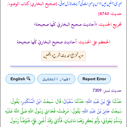
[صحيح البخاري/كتاب الوضوء/
میری بہنیں ہیں؟ اس پر میراث کی آیت نازل ہوئی۔
حدیث: 6743]
تخریج الحدیث:
«أحاديث صحيح البخاريّ كلّها صحيحة»
الحكم على الحديث:
أحاديث صحيح البخاريّ كلّها صحيحة
مزید تخریج الحدیث شرح دیکھیں
Report Error
اظهار التشكيل
🔍 English
حدیث نمبر:
7309
حَدَّثَنَا
عَلِيُّ بْنُ عَبْدِ اللَّهِ
، حَدَّثَنَا
سُفْيَانُ
، قَالَ: سَمِعْتُ
ابْنَ الْمُنْكَدِرِ
، يَقُولُ:
سَمِعْتُ
جَابِرَ بْنَ عَبْدِ اللَّهِ
، يَقُولُ:" مَرِضْتُ، فَجَاءَنِي رَسُولُ اللَّهِ صَلَّى اللَّهُ عَلَيْهِ
وَسَلَّمَ يَعُودُنِي، وَأَبُو بَكْرٍ وَهُمَا مَاشِيَانِ، فَأَتَانِي وَقَدْ أُغْمِيَ عَلَيَّ، فَتَوَضَّأَ رَسُولُ