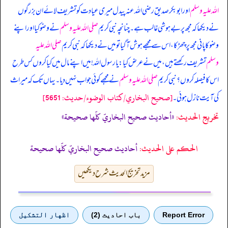
اللہ علیہ وسلم
اور ابوبکر صدیق رضی اللہ عنہ پیدل میری عیادت کو تشریف لائے ان بزرگوں
نے دیکھا کہ مجھ پر بے ہوشی غالب ہے۔ چنانچہ نبی کریم
صلی اللہ علیہ وسلم
نے وضو کیا اور اپنے
وضو کا پانی مجھ پر چھڑکا، اس سے مجھے ہوش آ گیا تو میں نے دیکھا کہ نبی کریم
صلی اللہ علیہ
وسلم
تشریف رکھتے ہیں، میں نے عرض کیا: یا رسول اللہ! میں اپنے مال میں کیا کروں کس طرح
اس کا فیصلہ کروں؟ نبی کریم
صلی اللہ علیہ وسلم
نے مجھے کوئی جواب نہیں دیا۔ یہاں تک کہ میراث
[صحيح البخاري/كتاب الوضوء/حدیث: 5651]
کی آیت نازل ہوئی۔
تخریج الحدیث:
«أحاديث صحيح البخاريّ كلّها صحيحة»
الحكم على الحديث:
أحاديث صحيح البخاريّ كلّها صحيحة
مزید تخریج الحدیث شرح دیکھیں
Report Error
باب احادیث (2)
اظهار التشكيل