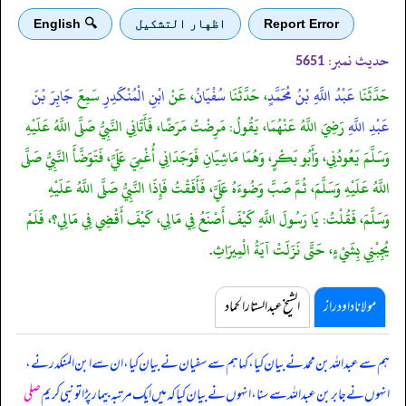
Report Error
اظهار التشكيل
🔍 English
حدیث نمبر:
5651
حَدَّثَنَا
عَبْدُ اللَّهِ بْنُ مُحَمَّدٍ
، حَدَّثَنَا
سُفْيَانُ
، عَنْ
ابْنِ الْمُنْكَدِرِ
سَمِعَ
جَابِرَ بْنَ
عَبْدِ اللَّهِ
رَضِيَ اللَّهُ عَنْهُمَا، يَقُولُ: مَرِضْتُ مَرَضًا، فَأَتَانِي النَّبِيُّ صَلَّى اللَّهُ عَلَيْهِ
وَسَلَّمَ يَعُودُنِي، وَأَبُو بَكْرٍ، وَهُمَا مَاشِيَانِ فَوَجَدَانِي أُغْمِيَ عَلَيَّ، فَتَوَضَّأَ النَّبِيُّ صَلَّى
اللَّهُ عَلَيْهِ وَسَلَّمَ، ثُمَّ صَبَّ وَضُوءَهُ عَلَيَّ، فَأَفَقْتُ فَإِذَا النَّبِيُّ صَلَّى اللَّهُ عَلَيْهِ
وَسَلَّمَ، فَقُلْتُ: يَا رَسُولَ اللَّهِ كَيْفَ أَصْنَعُ فِي مَالِي، كَيْفَ أَقْضِي فِي مَالِي؟، فَلَمْ
يُجِبْنِي بِشَيْءٍ، حَتَّى نَزَلَتْ آيَةُ الْمِيرَاثِ.
مولانا داود راز
الشیخ عبدالستار الحماد
ہم سے عبداللہ بن محمد نے بیان کیا، کہا ہم سے سفیان نے بیان کیا، ان سے ابن المنکدر نے،
انہوں نے جابر بن عبداللہ سے سنا، انہوں نے بیان کیا کہ
میں ایک مرتبہ بیمار پڑا تو نبی کریم
صلی