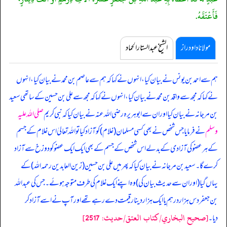
فَأَعْتَقَهُ.
مولانا داود راز
الشیخ عبدالستار الحماد
ہم سے احمد بن یونس نے بیان کیا، انہوں نے کہا کہ ہم سے عاصم بن محمد نے بیان کیا، انہوں
نے کہا کہ مجھ سے واقد بن محمد نے بیان کیا، انہوں نے کہا کہ مجھ سے علی بن حسین کے ساتھی سعید
بن مرجانہ نے بیان کیا اور ان سے ابوہریرہ رضی اللہ عنہ نے بیان کیا کہ
نبی کریم
صلی اللہ علیہ
وسلم
نے فرمایا جس شخص نے بھی کسی مسلمان (غلام) کو آزاد کیا تو اللہ تعالیٰ اس غلام کے جسم
کے ہر عضو کی آزادی کے بدلے اس شخص کے جسم کے بھی ایک ایک عضو کو دوزخ سے آزاد
کرے گا۔ سعید بن مرجانہ نے بیان کیا کہ پھر میں علی بن حسین (زین العابدین رحمہ اللہ) کے
یہاں گیا (اور ان سے حدیث بیان کی) وہ اپنے ایک غلام کی طرف متوجہ ہوئے۔ جس کی عبداللہ
بن جعفر دس ہزار درہم یا ایک ہزار دینار قیمت دے رہے تھے اور آپ نے اسے آزاد کر
[صحيح البخاري/كتاب العتق/حدیث: 2517]
دیا۔