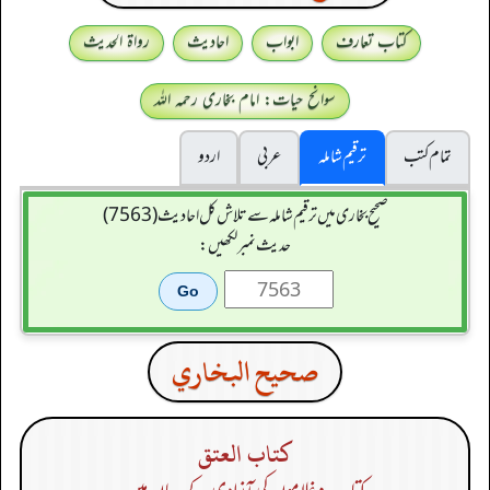
کتاب تعارف
ابواب
احادیث
رواۃ الحدیث
سوانح حیات: امام بخاری رحمہ اللہ
تمام کتب
ترقیم شاملہ
عربی
اردو
صحیح بخاری میں ترقیم شاملہ سے تلاش کل احادیث (7563)
حدیث نمبر لکھیں:
صحيح البخاري
كتاب العتق