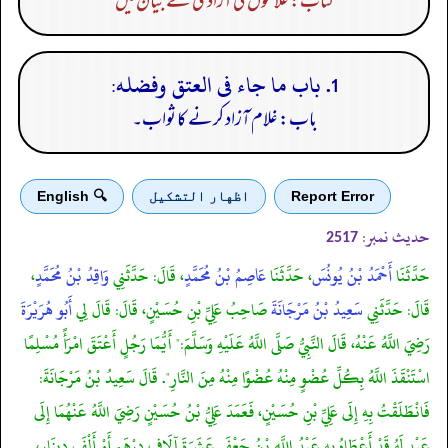
کتاب: غلاموں کی آزادی کے بیان میں
1. باب ما جاء فى العتق وفضله:
باب: غلام آزاد کرنے کا ثواب۔
Report Error
اظهار التشكيل
🔍 English
حدیث نمبر:
2517
حَدَّثَنَا
أَحْمَدُ بْنُ يُونُسَ
، حَدَّثَنَا
عَاصِمُ بْنُ مُحَمَّدٍ
، قَالَ: حَدَّثَنِي
وَاقِدُ بْنُ مُحَمَّدٍ
،
قَالَ: حَدَّثَنِي
سَعِيدُ بْنُ مَرْجَانَةَ
صَاحِبُ عَلِيِّ بْنِ حُسَيْنٍ، قَالَ: قَالَ لِي
أَبُو هُرَيْرَةَ
رَضِيَ اللَّهُ عَنْهُ، قَالَ النَّبِيُّ صَلَّى اللَّهُ عَلَيْهِ وَسَلَّمَ:" أَيُّمَا رَجُلٍ أَعْتَقَ امْرَأً مُسْلِمًا
اسْتَنْقَذَ اللَّهُ بِكُلِّ عُضْوٍ مِنْهُ عُضْوًا مِنْهُ مِنَ النَّارِ". قَالَ سَعِيدُ بْنُ مَرْجَانَةَ:
فَانْطَلَقْتُ بِهِ إِلَى عَلِيِّ بْنِ حُسَيْنٍ، فَعَمَدَ عَلِيُّ بْنُ حُسَيْنٍ رَضِيَ اللَّهُ عَنْهُمَا إِلَى
عَبْدٍ لَهُ قَدْ أَعْطَاهُ بِهِ عَبْدُ اللَّهِ بْنُ جَعْفَرٍ عَشَرَةَ آلَافِ دِرْهَمٍ أَوْ أَلْفَ دِينَارٍ،