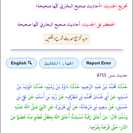
تخریج الحدیث:
«أحاديث صحيح البخاريّ كلّها صحيحة»
الحكم على الحديث:
أحاديث صحيح البخاريّ كلّها صحيحة
مزید تخریج الحدیث شرح دیکھیں
Report Error
اظهار التشكيل
🔍 English
حدیث نمبر:
6715
حَدَّثَنَا
مُحَمَّدُ بْنُ عَبْدِ الرَّحِيمِ
، حَدَّثَنَا
دَاوُدُ بْنُ رُشَيْدٍ
، حَدَّثَنَا
الْوَلِيدُ بْنُ
مُسْلِمٍ
، عَنْ
أَبِي غَسَّانَ مُحَمَّدِ بْنِ مُطَرِّفٍ
، عَنْ
زَيْدِ بْنِ أَسْلَمَ
، عَنْ
عَلِيِّ بْنِ
حُسَيْنٍ
، عَنْ
سَعِيدِ بْنِ مَرْجَانَةَ
، عَنْ
أَبِي هُرَيْرَةَ
، عَنِ النَّبِيِّ صَلَّى اللَّهُ عَلَيْهِ
وَسَلَّمَ، قَالَ:" مَنْ أَعْتَقَ رَقَبَةً مُسْلِمَةً، أَعْتَقَ اللَّهُ بِكُلِّ عُضْوٍ مِنْهُ عُضْوًا مِنَ
النَّارِ، حَتَّى فَرْجَهُ بِفَرْجِهِ".