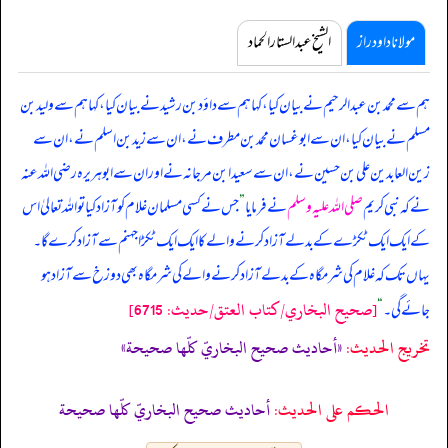
مولانا داود راز
الشیخ عبدالستار الحماد
ہم سے محمد بن عبدالرحیم نے بیان کیا، کہا ہم سے داؤد بن رشید نے بیان کیا، کہا ہم سے ولید بن
مسلم نے بیان کیا، ان سے ابوغسان محمد بن مطرف نے، ان سے زید بن اسلم نے، ان سے
زین العابدین علی بن حسین نے، ان سے سعید ابن مرجانہ نے اور ان سے ابوہریرہ رضی اللہ عنہ
نے کہ
نبی کریم
صلی اللہ علیہ وسلم
نے فرمایا
”
جس نے کسی مسلمان غلام کو آزاد کیا تو اللہ تعالیٰ اس
کے ایک ایک ٹکڑے کے بدلے آزاد کرنے والے کا ایک ایک ٹکڑا جہنم سے آزاد کرے گا۔
یہاں تک کہ غلام کی شرمگاہ کے بدلے آزاد کرنے والے کی شرمگاہ بھی دوزخ سے آزاد ہو
[صحيح البخاري/كتاب العتق/حدیث: 6715]
جائے گی۔
“
تخریج الحدیث:
«أحاديث صحيح البخاريّ كلّها صحيحة»
الحكم على الحديث:
أحاديث صحيح البخاريّ كلّها صحيحة