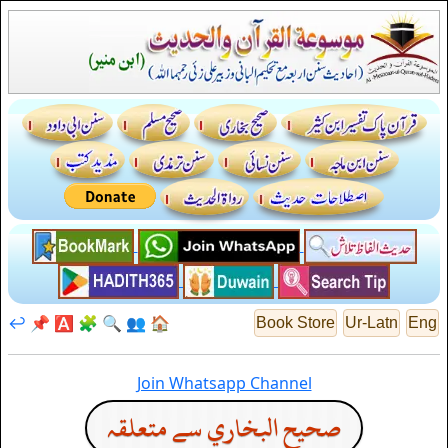
↩️
📌
🅰️
🧩
🔍
👥
🏠
Book Store
Ur-Latn
Eng
Join Whatsapp Channel
صحيح البخاري سے متعلقہ