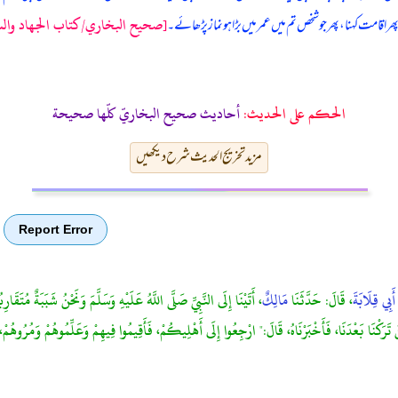
[صحيح البخاري/كتاب الجهاد والسير
 اقامت کہنا، پھر جو شخص تم میں عمر میں بڑا ہو نماز پڑھائے۔
الحكم على الحديث:
أحاديث صحيح البخاريّ كلّها صحيحة
مزید تخریج الحدیث شرح دیکھیں
Report Error
أَبِي قِلَابَةَ
، قَالَ: حَدَّثَنَا
مَالِكٌ
، أَتَيْنَا إِلَى النَّبِيِّ صَلَّى اللَّهُ عَلَيْهِ وَسَلَّمَ وَنَحْنُ شَبَبَةٌ مُتَقَا
مَّنْ تَرَكْنَا بَعْدَنَا، فَأَخْبَرْنَاهُ، قَالَ:" ارْجِعُوا إِلَى أَهْلِيكُمْ، فَأَقِيمُوا فِيهِمْ وَعَلِّمُوهُمْ وَمُرُوهُمْ