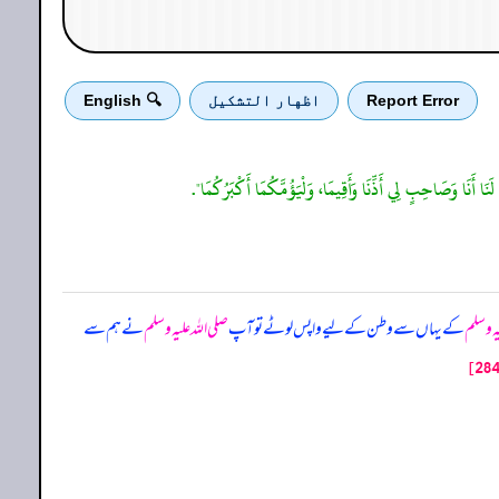
Report Error
اظهار التشكيل
🔍 English
َنَا أَنَا وَصَاحِبٍ لِي أَذِّنَا وَأَقِيمَا، وَلْيَؤُمَّكُمَا أَكْبَرُكُمَا".
یہ وسلم
کے یہاں سے وطن کے لیے واپس لوٹے تو آپ
صلی اللہ علیہ وسلم
نے ہم سے