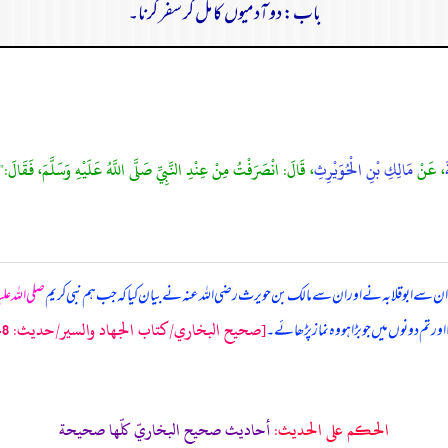
باب: دو آدمیوں کا مل کر سفر کرنا۔
، عَنْ
مَالِكِ بْنِ الْحُوَيْرِثِ
، قَالَ: انْصَرَفْتُ مِنْ عِنْدِ النَّبِيِّ صَلَّى اللَّهُ عَلَيْهِ وَسَلَّمَ، فَقَالَ:" ل
 ان سے ابوقلابہ نے اور ان سے مالک بن حویرث رضی اللہ عنہ نے بیان کیا کہ
جب ہم نبی کریم
صلی اللہ عل
[صحيح البخاري/كتاب الجهاد والسير/حدیث: 2848]
ر تم دونوں میں جو بڑا ہو وہ نماز پڑھائے۔
الحكم على الحديث:
أحاديث صحيح البخاريّ كلّها صحيحة