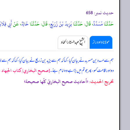
حدیث نمبر:
658
حَدَّثَنَا
مُسَدَّدٌ
، قَالَ: حَدَّثَنَا
يَزِيدُ بْنُ زُرَيْعٍ
، قَالَ: حَدَّثَنَا
خَالِدٌ
، عَنْ
أَبِي قِلَابَ
مولانا داود راز
الشیخ عبدالستار الحماد
ہم سے مسدد بن مسرہد نے بیان کیا، کہا کہ ہم سے یزید بن زریع نے بیان کیا، کہا کہ ہم سے
[صحيح البخاري/كتاب الجهاد وال
دو اور اقامت کہو، پھر جو تم میں بڑا ہے وہ امام بنے۔
تخریج الحدیث:
«أحاديث صحيح البخاريّ كلّها صحيحة»