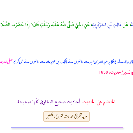
ةَ
، عَنْ
مَالِكِ بْنِ الْحُوَيْرِثِ
، عَنِ النَّبِيِّ صَلَّى اللَّهُ عَلَيْهِ وَسَلَّمَ، قَالَ:" إِذَا حَضَرَتِ الصَّلَاةُ فَأ
 خالد حذاء نے ابوقلابہ عبداللہ بن زید سے، انہوں نے مالک بن حویرث سے، انہوں نے نبی کریم
صلی اللہ عل
سير/حدیث: 658]
الحكم على الحديث:
أحاديث صحيح البخاريّ كلّها صحيحة
مزید تخریج الحدیث شرح دیکھیں