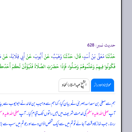
حدیث نمبر:
628
حَدَّثَنَا
مُعَلَّى بْنُ أَسَدٍ
، قَالَ: حَدَّثَنَا
وُهَيْبٌ
، عَنْ
أَيُّوبَ
، عَنْ
أَبِي قِلَابَةَ
، عَنْ
مَ
فَكُونُوا فِيهِمْ وَعَلِّمُوهُمْ وَصَلُّوا، فَإِذَا حَضَرَتِ الصَّلَاةُ فَلْيُؤَذِّنْ لَكُمْ أَحَدُكُ
مولانا داود راز
الشیخ عبدالستار الحماد
ہم سے معلی بن سعد اسد بصریٰ نے بیان کیا، کہا ہم سے وہیب بن خالد نے ابوایوب سے بیان
آپ
صلی اللہ علیہ وسلم
کی خدمت شریف میں بیس راتوں تک قیام کیا۔ آپ
صلی اللہ علیہ وس
رہنا۔ جب نماز کا وقت آ جائے تو تم میں سے ایک شخص اذان دے اور جو تم میں سب سے بڑا