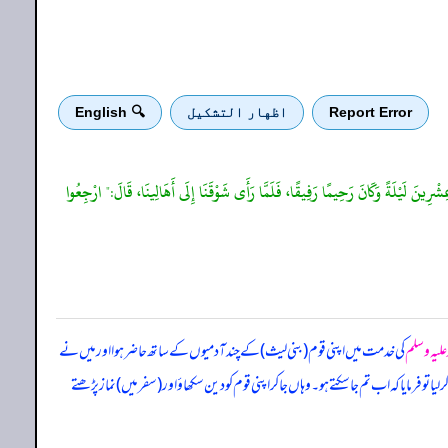
Report Error
اظهار التشكيل
🔍 English
 عِشْرِينَ لَيْلَةً وَكَانَ رَحِيمًا رَفِيقًا، فَلَمَّا رَأَى شَوْقَنَا إِلَى أَهَالِينَا، قَالَ:" ارْجِعُوا
 علیہ وسلم
کی خدمت میں اپنی قوم (بنی لیث) کے چند آدمیوں کے ساتھ حاضر ہوا اور میں نے
 تو فرمایا کہ اب تم جا سکتے ہو۔ وہاں جا کر اپنی قوم کو دین سکھاؤ اور (سفر میں) نماز پڑھتے