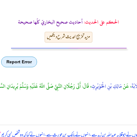
الحكم على الحديث:
أحاديث صحيح البخاريّ كلّها صحيحة
مزید تخریج الحدیث شرح دیکھیں
Report Error
ابَةَ
، عَنْ
مَالِكِ بْنِ الْحُوَيْرِثِ
، قَالَ: أَتَى رَجُلَانِ النَّبِيَّ صَلَّى اللَّهُ عَلَيْهِ وَسَلَّمَ يُرِيدَانِ السَّفَر
ہوں نے ابوقلابہ عبداللہ بن زید سے، انہوں نے مالک بن حویرث سے، انہوں نے کہا کہ
دو شخص نبی کریم
ص