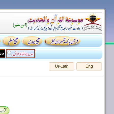
Ur-Latn
Eng
کتاب