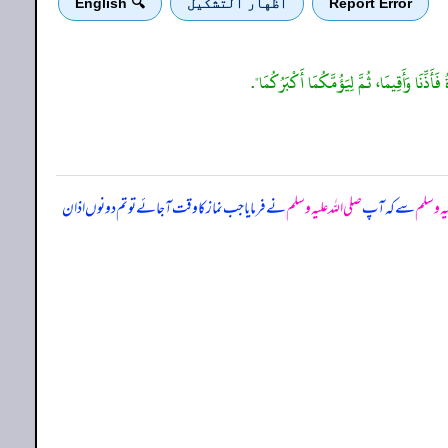
Report Error
اظهار التشكيل
🔍 English
َذِّنَا وَأَقِيمَا، ثُمَّ لِيَؤُمَّكُمَا أَكْبَرُكُمَا".
یہ وسلم
سے کہ
آپ
صلی اللہ علیہ وسلم
نے فرمایا جب نماز کا وقت آ جائے تو تم دونوں اذان