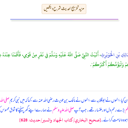
مزید تخریج الحدیث شرح دیکھیں
الِكِ بْنِ الْحُوَيْرِثِ
، أَتَيْتُ النَّبِيَّ صَلَّى اللَّهُ عَلَيْهِ وَسَلَّمَ فِي نَفَرٍ مِنْ قَوْمِي، فَأَقَمْنَا عِنْدَهُ
مْ وَلْيَؤُمَّكُمْ أَكْبَرُكُمْ".
 کیا، انہوں نے ابوقلابہ سے، انہوں نے مالک بن حویرث رضی اللہ عنہ سے، کہا کہ
میں نبی کریم
صلی اللہ
لم
بڑے رحم دل اور ملنسار تھے۔ جب آپ
صلی اللہ علیہ وسلم
نے ہمارے اپنے گھر پہنچنے کا شوق محسوس کر لیا
[صحيح البخاري/كتاب الجهاد والسير/حدیث: 628]
 ہو وہ امامت کرائے۔