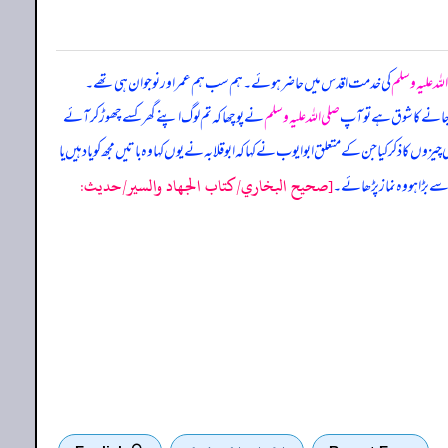
للہ علیہ وسلم
کی خدمت اقدس میں حاضر ہوئے۔ ہم سب ہم عمر اور نوجوان ہی تھے۔
 جانے کا شوق ہے تو آپ
صلی اللہ علیہ وسلم
نے پوچھا کہ تم لوگ اپنے گھر کسے چھوڑ کر آئے
ں کا ذکر کیا جن کے متعلق ابوایوب نے کہا کہ ابوقلابہ نے یوں کہا وہ باتیں مجھ کو یاد ہیں یا
[صحيح البخاري/كتاب الجهاد والسير/حدیث:
سے بڑا ہو وہ نماز پڑھائے۔