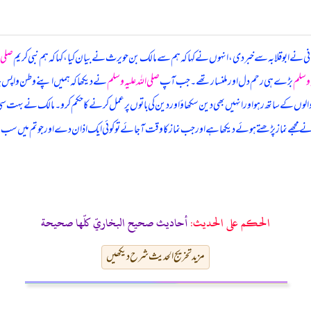
تیانی نے ابوقلابہ سے خبر دی، انہوں نے کہا کہ ہم سے مالک بن حویرث نے بیان کیا، کہا کہ
ہم نبی کریم
صلی ا
ہ وسلم
بڑے ہی رحم دل اور ملنسار تھے۔ جب آپ
صلی اللہ علیہ وسلم
نے دیکھا کہ ہمیں اپنے وطن واپس
 والوں کے ساتھ رہو اور انہیں بھی دین سکھاؤ اور دین کی باتوں پر عمل کرنے کا حکم کرو۔ مالک نے بہت سی چیزو
م نے مجھے نماز پڑھتے ہوئے دیکھا ہے اور جب نماز کا وقت آ جائے تو کوئی ایک اذان دے اور جو تم میں سب 
الحكم على الحديث:
أحاديث صحيح البخاريّ كلّها صحيحة
مزید تخریج الحدیث شرح دیکھیں