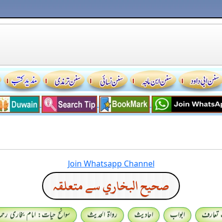
Join Whatsapp Channel
صحيح البخاري سے متعلقہ
 تعارف
ابواب
احادیث
رواۃ الحدیث
سوانح حیات: امام بخاری رحمہ 