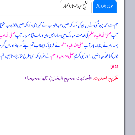
مولانا داود راز
الشیخ عبدالستار الحماد
ہم سے محمد بن مثنیٰ نے بیان کیا، کہا کہ ہمیں عبدالوہاب نے خبر دی، کہا کہ ہمیں ابوایوب سخ
آپ
صلی اللہ علیہ وسلم
کی خدمت مبارک میں ہمارا بیس دن و رات قیام رہا۔ آپ
صلی اللہ علی
ہو۔ ہم نے بتایا۔ پھر آپ
صلی اللہ علیہ وسلم
نے فرمایا کہ اچھا اب تم اپنے گھر جاؤ اور ان گھر
یوں کہا مجھ کو یاد نہیں۔ اور نبی کریم
صلی اللہ علیہ وسلم
نے فرمایا کہ اسی طرح نماز پڑھنا جیسے ت
631]
تخریج الحدیث:
«أحاديث صحيح البخاريّ كلّها صحيحة»