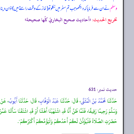
وسلم
نے ان سے فرمایا کہ دیکھو جب تم سفر میں نکلو تو (نماز کے وقت راستے میں) اذان دینا پھر
تخریج الحدیث:
«أحاديث صحيح البخاريّ كلّها صحيحة»
حدیث نمبر:
631
حَدَّثَنَا
مُحَمَّدُ بْنُ الْمُثَنَّى
، قَالَ: حَدَّثَنَا
عَبْدُ الْوَهَّابِ
، قَالَ: حَدَّثَنَا
أَيُّوبُ
، عَنْ
وَسَلَّمَ رَحِيمًا رَفِيقًا، فَلَمَّا ظَنَّ أَنَّا قَدِ اشْتَهَيْنَا أَهْلَنَا أَوْ قَدِ اشْتَقْنَا سَأَلَنَا عَ
حَضَرَتِ الصَّلَاةُ فَلْيُؤَذِّنْ لَكُمْ أَحَدُكُمْ وَلْيَؤُمَّكُمْ أَكْبَرُكُمْ".