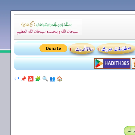
↩️
📌
🅰️
🧩
🔍
👥
🏠
اللہ