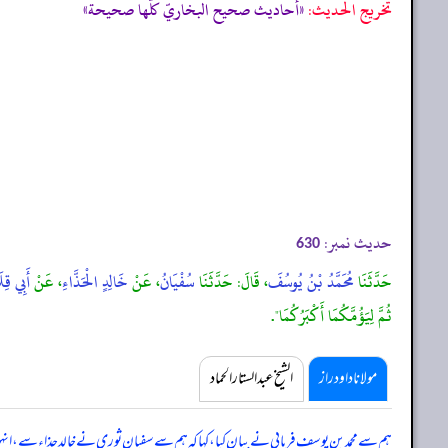
تخریج الحدیث:
«أحاديث صحيح البخاريّ كلّها صحيحة»
حدیث نمبر:
630
حَدَّثَنَا
مُحَمَّدُ بْنُ يُوسُفَ
، قَالَ: حَدَّثَنَا
سُفْيَانُ
، عَنْ
خَالِدٍ الْحَذَّاءِ
، عَنْ
أَبِي قِلَ
ثُمَّ لِيَؤُمَّكُمَا أَكْبَرُكُمَا".
مولانا داود راز
الشیخ عبدالستار الحماد
ہم سے محمد بن یوسف فریابی نے بیان کیا، کہا کہ ہم سے سفیان ثوری نے خالد حذاء سے، ان