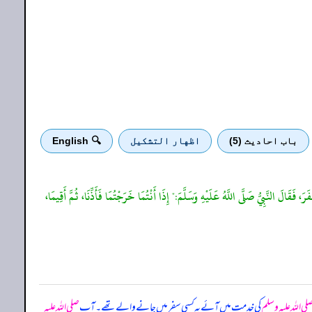
باب احادیث (5)
اظهار التشكيل
🔍 English
َ، فَقَالَ النَّبِيُّ صَلَّى اللَّهُ عَلَيْهِ وَسَلَّمَ:" إِذَا أَنْتُمَا خَرَجْتُمَا فَأَذِّنَا، ثُمَّ أَقِيمَا،
لی اللہ علیہ وسلم
کی خدمت میں آئے یہ کسی سفر میں جانے والے تھے۔ آپ
صلی اللہ علیہ