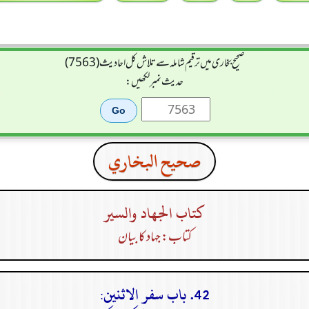
صحیح بخاری میں ترقیم شاملہ سے تلاش کل احادیث (7563)
حدیث نمبر لکھیں:
صحيح البخاري
كتاب الجهاد والسير
کتاب: جہاد کا بیان
42. باب سفر الاثنين: