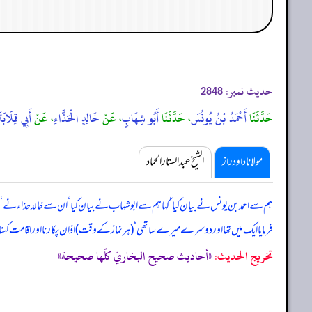
حدیث نمبر:
2848
حَدَّثَنَا
أَحْمَدُ بْنُ يُونُسَ
، حَدَّثَنَا
أَبُو شِهَابٍ
، عَنْ
خَالِدٍ الْحَذَّاءِ
، عَنْ
أَبِي قِلَابَةَ
مولانا داود راز
الشیخ عبدالستار الحماد
ہم سے احمد بن یونس نے بیان کیا ‘ کہا ہم سے ابوشہاب نے بیان کیا ‘ ان سے خالد حذاء نے ‘
فرمایا ایک میں تھا اور دوسرے میرے ساتھی ‘ (ہر نماز کے وقت) اذان پکارنا اور اقامت کہنا او
تخریج الحدیث:
«أحاديث صحيح البخاريّ كلّها صحيحة»