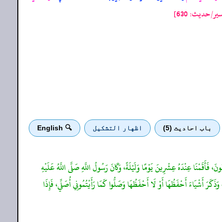
/حدیث: 630]
باب احادیث (5)
اظهار التشكيل
🔍 English
رِبُونَ، فَأَقَمْنَا عِنْدَهُ عِشْرِينَ يَوْمًا وَلَيْلَةً، وَكَانَ رَسُولُ اللَّهِ صَلَّى اللَّهُ عَلَيْهِ
، وَذَكَرَ أَشْيَاءَ أَحْفَظُهَا أَوْ لَا أَحْفَظُهَا وَصَلُّوا كَمَا رَأَيْتُمُونِي أُصَلِّي، فَإِذَا