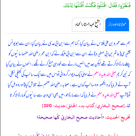
فَنَظَرُوا، فَقَالَ: اقْتُلُوهُ فَكُنْتُ أَقْتُلُهَا لِذَلِكَ.
مولانا داود راز
الشیخ عبدالستار الحماد
ہم سے عمرو بن علی فلاس نے بیان کیا، کہا ہم سے ابن ابی عدی نے بیان کیا، ان سے ابویونس
قشیری (حاتم بن ابی صغیرہ) نے، ان سے ابن ابی ملیکہ نے کہ
ابن عمر رضی اللہ عنہما سانپوں کو
پہلے مار ڈالا کرتے تھے لیکن بعد میں انہیں مارنے سے خود ہی منع کرنے لگے۔ انہوں نے بیان کیا
کہ نبی کریم
صلی اللہ علیہ وسلم
نے اپنی ایک دیوار گروائی تو اس میں سے ایک سانپ کی کینچلی نکلی،
آپ نے فرمایا کہ دیکھو، وہ سانپ کہاں ہے۔ صحابہ رضی اللہ عنہم نے تلاش کیا (اور وہ مل گیا
تو) آپ
صلی اللہ علیہ وسلم
نے فرمایا کہ اسے مار ڈالو، میں بھی اسی وجہ سے سانپوں کو مار ڈالا کرتا
[صحيح البخاري/كتاب بدء الخلق/حدیث: 3310]
تھا۔
تخریج الحدیث:
«أحاديث صحيح البخاريّ كلّها صحيحة»
الحكم على الحديث:
أحاديث صحيح البخاريّ كلّها صحيحة