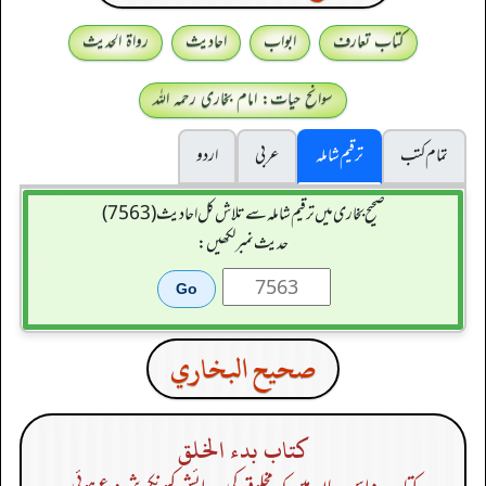
کتاب تعارف
ابواب
احادیث
رواۃ الحدیث
سوانح حیات: امام بخاری رحمہ اللہ
تمام کتب
ترقیم شاملہ
عربی
اردو
صحیح بخاری میں ترقیم شاملہ سے تلاش کل احادیث (7563)
حدیث نمبر لکھیں:
صحيح البخاري
كتاب بدء الخلق