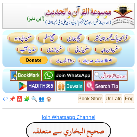
↩️
📌
🅰️
🧩
🔍
👥
🏠
Book Store
Ur-Latn
Eng
Join Whatsapp Channel
صحيح البخاري سے متعلقہ