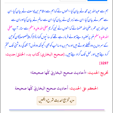
ہم سے عبداللہ بن محمد نے بیان کیا، انہوں نے کہا ہم سے ہشام بن یوسف نے بیان کیا، ان
سے معمر نے بیان کیا، ان سے زہری نے بیان کیا، ان سے سالم نے بیان کیا اور ان سے
عبداللہ بن عمر رضی اللہ عنہما نے کہ
انہوں نے نبی کریم
صلی اللہ علیہ وسلم
سے سنا۔ آپ
صلی
اللہ علیہ وسلم
منبر پر خطبہ دیتے ہوئے فرما رہے تھے کہ سانپوں کو مار ڈالا کرو (خصوصاً) ان کو جن
کے سروں پر دو نقطے ہوتے ہیں اور دم بریدہ سانپ کو بھی، کیونکہ دونوں آنکھ کی روشنی تک ختم
[صحيح البخاري/كتاب بدء الخلق/حدیث:
کر دیتے ہیں اور حمل تک گرا دیتے ہیں۔
3297]
تخریج الحدیث:
«أحاديث صحيح البخاريّ كلّها صحيحة»
الحكم على الحديث:
أحاديث صحيح البخاريّ كلّها صحيحة
مزید تخریج الحدیث شرح دیکھیں