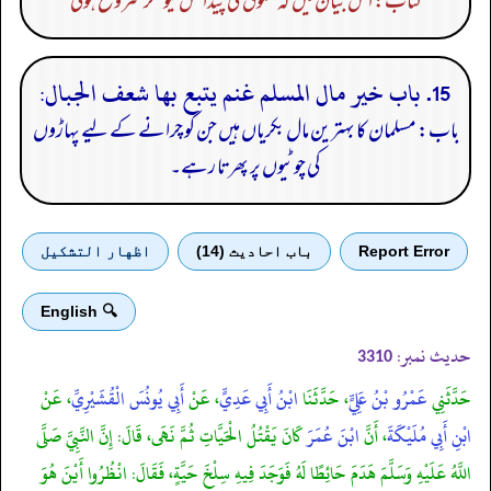
کتاب: اس بیان میں کہ مخلوق کی پیدائش کیونکر شروع ہوئی
15. باب خير مال المسلم غنم يتبع بها شعف الجبال:
باب: مسلمان کا بہترین مال بکریاں ہیں جن کو چرانے کے لیے پہاڑوں
کی چوٹیوں پر پھرتا رہے۔
Report Error
باب احادیث (14)
اظهار التشكيل
🔍 English
حدیث نمبر:
3310
حَدَّثَنِي
عَمْرُو بْنُ عَلِيٍّ
، حَدَّثَنَا
ابْنُ أَبِي عَدِيٍّ
، عَنْ
أَبِي يُونُسَ الْقُشَيْرِيِّ
، عَنْ
ابْنِ أَبِي مُلَيْكَةَ
، أَنَّ
ابْنَ عُمَرَ
كَانَ يَقْتُلُ الْحَيَّاتِ ثُمَّ نَهَى، قَالَ: إِنَّ النَّبِيَّ صَلَّى
اللَّهُ عَلَيْهِ وَسَلَّمَ هَدَمَ حَائِطًا لَهُ فَوَجَدَ فِيهِ سِلْخَ حَيَّةٍ، فَقَالَ: انْظُرُوا أَيْنَ هُوَ