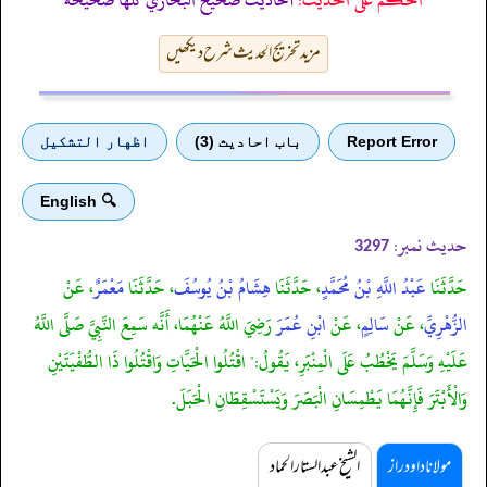
مزید تخریج الحدیث شرح دیکھیں
Report Error
باب احادیث (3)
اظهار التشكيل
🔍 English
حدیث نمبر:
3297
حَدَّثَنَا
عَبْدُ اللَّهِ بْنُ مُحَمَّدٍ
، حَدَّثَنَا
هِشَامُ بْنُ يُوسُفَ
، حَدَّثَنَا
مَعْمَرٌ
، عَنْ
الزُّهْرِيِّ
، عَنْ
سَالِمٍ
، عَنْ
ابْنِ عُمَرَ
رَضِيَ اللَّهُ عَنْهُمَا، أَنَّه سَمِعَ النَّبِيَّ صَلَّى اللَّهُ
عَلَيْهِ وَسَلَّمَ يَخْطُبُ عَلَى الْمِنْبَرِ، يَقُولُ:" اقْتُلُوا الْحَيَّاتِ وَاقْتُلُوا ذَا الطُّفْيَتَيْنِ
وَالْأَبْتَرَ فَإِنَّهُمَا يَطْمِسَانِ الْبَصَرَ وَيَسْتَسْقِطَانِ الْحَبَلَ.
مولانا داود راز
الشیخ عبدالستار الحماد