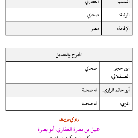
النسب:
الغفاري
الرتبة:
صحابي
الإقامة:
مصر
الجرح والتعديل
ابن حجر
صحابي
العسقلاني:
أبو حاتم الرازي:
له صحبة
المزي:
له صحبة
راوی حدیث
جميل بن بصرة الغفاري، أبو بصرة
کی روایت کردہ احادیث