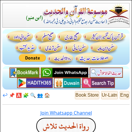
↩️
📌
🅰️
🧩
🔍
👥
🏠
Book Store
Ur-Latn
Eng
Join Whatsapp Channel
رواة الحديث تلاش