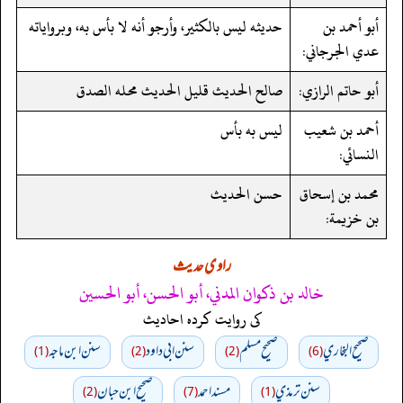
أبو أحمد بن
حديثه ليس بالكثير، وأرجو أنه لا بأس به، وبرواياته
عدي الجرجاني:
أبو حاتم الرازي:
صالح الحديث قليل الحديث محله الصدق
أحمد بن شعيب
ليس به بأس
النسائي:
محمد بن إسحاق
حسن الحديث
بن خزيمة:
راوی حدیث
خالد بن ذكوان المدني، أبو الحسن، أبو الحسين
کی روایت کردہ احادیث
صحيح البخاري
صحيح مسلم
سنن ابي داود
سنن ابن ماجه
(1)
(2)
(2)
(6)
سنن ترمذي
مسند احمد
صحیح ابن حبان
(2)
(7)
(1)