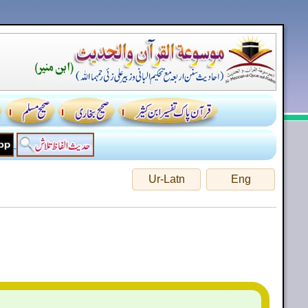
Ur-Latn
Eng