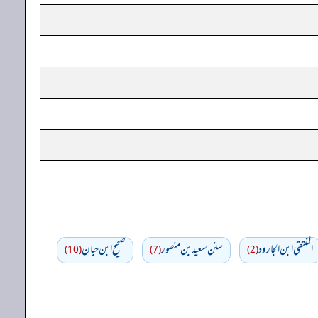
المنتقى ابن الجارود
سنن سعید بن منصور
صحیح ابن حبان
(10)
(7)
(2)