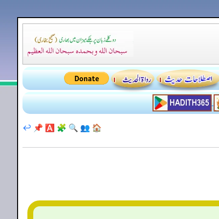
↩️
📌
🅰️
🧩
🔍
👥
🏠