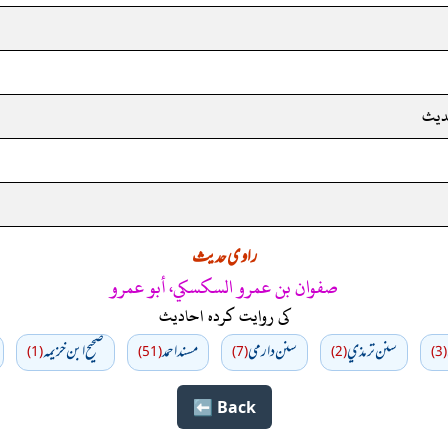
ديث
راوی حدیث
صفوان بن عمرو السكسكي، أبو عمرو
کی روایت کردہ احادیث
سنن ترمذي
سنن دارمي
مسند احمد
صحيح ابن خزيمه
(1)
(51)
(7)
(2)
(3)
Back ⬅️