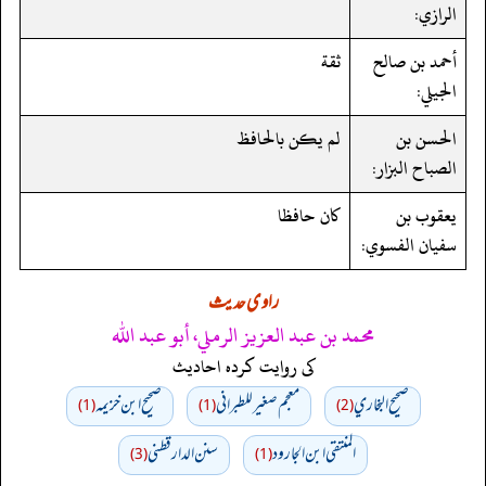
الرازي:
أحمد بن صالح
ثقة
الجيلي:
الحسن بن
لم يكن بالحافظ
الصباح البزار:
يعقوب بن
كان حافظا
سفيان الفسوي:
راوی حدیث
محمد بن عبد العزيز الرملي، أبو عبد الله
کی روایت کردہ احادیث
صحيح البخاري
معجم صغير للطبراني
صحيح ابن خزيمه
(1)
(1)
(2)
المنتقى ابن الجارود
سنن الدارقطني
(3)
(1)