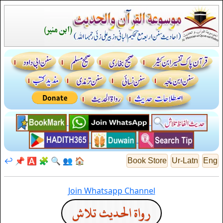
↩️
📌
🅰️
🧩
🔍
👥
🏠
Book Store
Ur-Latn
Eng
Join Whatsapp Channel
رواة الحديث تلاش