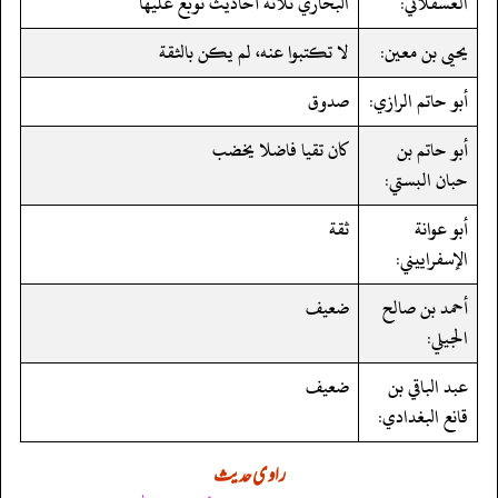
العسقلاني:
البخاري ثلاثة أحاديث توبع عليها
يحيى بن معين:
لا تكتبوا عنه، لم يكن بالثقة
أبو حاتم الرازي:
صدوق
أبو حاتم بن
كان تقيا فاضلا يخضب
حبان البستي:
أبو عوانة
ثقة
الإسفراييني:
أحمد بن صالح
ضعيف
الجيلي:
عبد الباقي بن
ضعيف
قانع البغدادي:
راوی حدیث