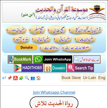
↩️
📌
🅰️
🧩
🔍
👥
🏠
Book Store
Ur-Latn
Eng
Join Whatsapp Channel
رواة الحديث تلاش