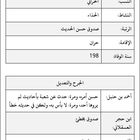
النسب:
الحراني
النشاط:
الحذاء
الرتبة:
صدوق حسن الحديث
الإقامة:
حران
سنة الوفاة:
198
الجرح والتعديل
أحمد بن حنبل:
حسن أمره، ومرة: حدث عن شعبة بأحاديث لم
يروها أحد، ومرة: لا بأس به، ولكن في حديثه خطأ
ابن حجر
صدوق يخطئ
العسقلاني: