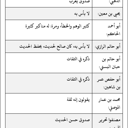
الذهبي:
صدوق يغرب
يحيى بن معين:
لا بأس به
أبو أحمد
كثير الوهم والخطأ، ومرة: له مناكير كثيرة
الحاكم:
أبو حاتم الرازي:
لا بأس به، كان صالح لحديث، يحفظ الحديث
أبو حاتم بن
ذكره في الثقات
حبان البستي:
أبو حفص عمر
ذكره في الثقات
بن شاهين:
محمد بن عمار
يقولون إنه ثقة
الموصلي:
مصنفوا تحرير
صدوق حسن الحديث
تقريب