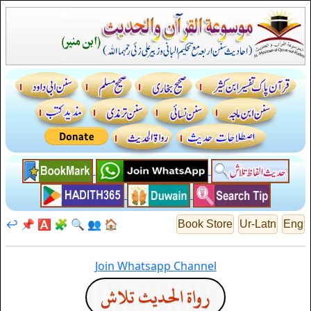
↩️
📌
🅰️
🧩
🔍
👥
🏠
Book Store
Ur-Latn
Eng
Join Whatsapp Channel
رواة الحديث تلاش