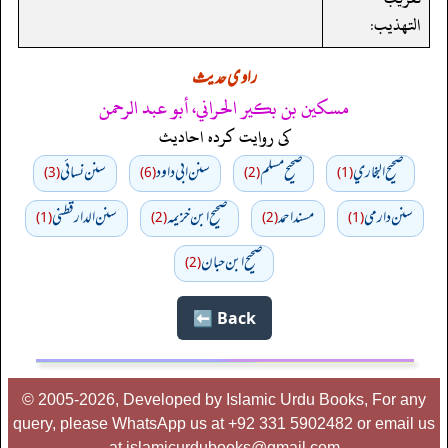
التهذيب:
راوی حدیث
مسكين بن بكير الحراني، أبو عبد الرحمن
کی روایت کردہ احادیث
صحيح البخاري
صحيح مسلم
سنن ابي داود
سنن نسائي
(3)
(6)
(2)
(1)
سنن دارمي
مسند احمد
صحيح ابن خزيمه
سنن الدارقطني
(1)
(2)
(2)
(1)
صحیح ابن حبان
(2)
Back ⬅️
© 2005-2026, Developed by Islamic Urdu Books, For any
query, please WhatsApp us at +92 331 5902482 or email us
at islamicurdubooks@gmail.com