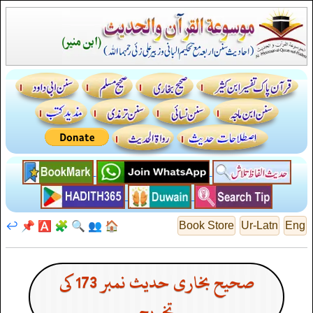
↩️
📌
🅰️
🧩
🔍
👥
🏠
Book Store
Ur-Latn
Eng
صحیح بخاری حدیث نمبر 173 کی
تخریج