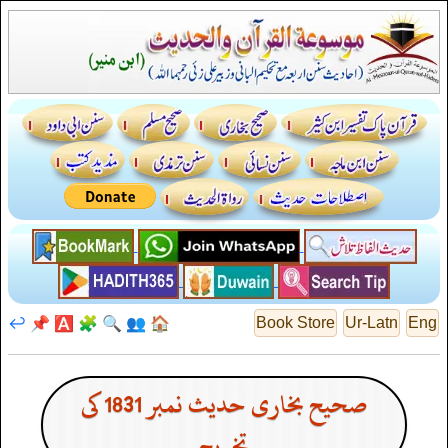
↩️
📌
🅰️
🧩
🔍
👥
🏠
Book Store
Ur-Latn
Eng
صحیح بخاری حدیث نمبر 1831 کی
تخریج