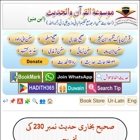
↩️
📌
🅰️
🧩
🔍
👥
🏠
Book Store
Ur-Latn
Eng
صحیح بخاری حدیث نمبر 230 کی
تخریج