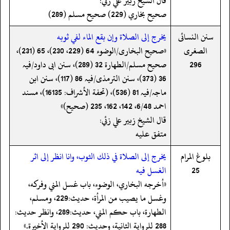
قال الشيخ زبير علي زئي:
صحيح بخاري (229) صحيح مسلم (289)
سنن النسائى
يخرج إلى الصلاة وإن بقع الماء لفي ثوبه
الصغرى
«صحیح البخاری/الوضوء 64 (229، 230)، 65 (231)،
296
صحیح مسلم/الطھارة 32 (289)، سنن ابی داود/فیہ
36 (373)، سنن الترمذی/فیہ 86 (117)، سنن ابن
ماجہ/فیہ 81 (536)، (تحفة الأشراف: 16135)، مسند
احمد 6/48، 142، 162، 235 (صحیح)»
قال الشيخ زبير علي زئي:
متفق عليه
بلوغ المرام
يخرج إلى الصلاة في ذلك الثوب،‏‏‏‏ وانا انظر إلى اثر
25
الغسل فيه
«أخرجه البخاري، الوضوء، باب غسل المني وفركه،
وغسل ما يصيب من المرأة، حديث:229، ومسلم،
الطهارة، باب حكم المني، حديث:289، وانظر حديث:
288 للرواية الثانية، وحديث: 290 للرواية الأخيرة.»