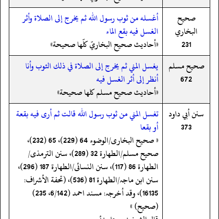
صحيح
أغسله من ثوب رسول الله ثم يخرج إلى الصلاة وأثر
البخاري
الغسل فيه بقع الماء
231
«أحاديث صحيح البخاريّ كلّها صحيحة»
صحيح مسلم
يغسل المني ثم يخرج إلى الصلاة في ذلك الثوب وأنا
672
أنظر إلى أثر الغسل فيه
«أحاديث صحيح مسلم كلها صحيحة»
سنن أبي داود
تغسل المني من ثوب رسول الله قالت ثم أرى فيه بقعة
373
أو بقعا
« صحیح البخاری/الوضوء 64 (229)، 65 (232)،
صحیح مسلم/الطھارة 32 (289)، سنن الترمذی/
الطھارة 86 (117)، سنن النسائی/الطھارة 187 (296)،
سنن ابن ماجہ/الطھارة 81 (536)، (تحفة الأشراف:
16135)، وقد أخرجہ: مسند احمد (6/142، 235)
(صحیح) »