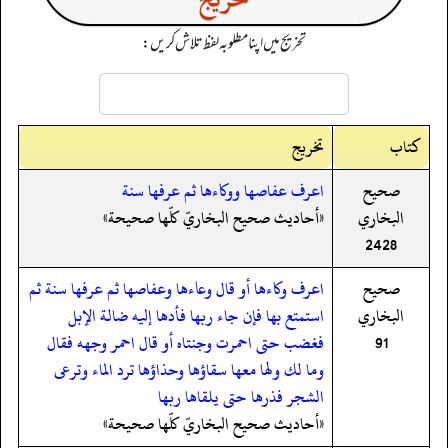
تخریج میں اپنا مطلوبہ لفظ تلاش کریں:
کتاب
تخریج
صحيح
اعرف عفاصها ووكاءها ثم عرفها سنة
البخاري
«أحاديث صحيح البخاريّ كلّها صحيحة»
2428
صحيح
اعرف وكاءها أو قال وعاءها وعفاصها ثم عرفها سنة ثم
البخاري
استمتع بها فإن جاء ربها فأدها إليه ضالة الإبل
91
فغضب حتى احمرت وجنتاه أو قال احمر وجهه فقال
وما لك ولها معها سقاؤها وحذاؤها ترد الماء وترعى
الشجر فذرها حتى يلقاها ربها
«أحاديث صحيح البخاريّ كلّها صحيحة»