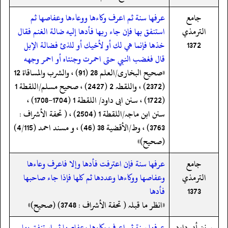
جامع
عرفها سنة ثم اعرف وكاءها ووعاءها وعفاصها ثم
الترمذي
استنفق بها فإن جاء ربها فأدها إليه ضالة الغنم فقال
1372
خذها فإنما هي لك أو لأخيك أو للذئ فضالة الإبل
قال فغضب النبي حتى احمرت وجنتاه أو احمر وجهه
«صحیح البخاری/العلم 28 (91) ، والشرب والمساقاة 12
(2372) ، واللقطہ 2 (2427) ، صحیح مسلم/اللقطة 1
(1722) ، سنن ابی داود/ اللقطة 1 (1704-1708) ،
سنن ابن ماجہ/اللقطة 1 (2504) ، ( تحفة الأشراف :
3763) ، وط/الأقضیة 38 (46) ، و مسند احمد (4/115)
(صحیح)»
جامع
عرفها سنة فإن اعترفت فأدها وإلا فاعرف وعاءها
الترمذي
وعفاصها ووكاءها وعددها ثم كلها فإذا جاء صاحبها
1373
فأدها
«انظر ما قبلہ ( تحفة الأشراف : 3748) (صحیح)»
سنن أبي داود
عرفها سنة ثم اعرف وكاءها وعفاصها ثم استنفق بها