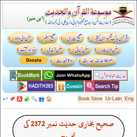
↩️
📌
🅰️
🧩
🔍
👥
🏠
Book Store
Ur-Latn
Eng
صحیح بخاری حدیث نمبر 2372 کی
تخریج