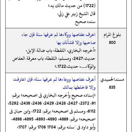
(1722) من حديث مالك به.»
قال الشيخ زبير علي زئي:
سنده صحيح
بلوغ المرام
اعرف عفاصها ووكاءها ثم عرفها سنة فإن جاء
800
صاحبها وإلا فشأنك بها
«أخرجه البخاري، اللقطة، باب ضالة الإبل،
حديث:2427، ومسلم، اللقطة، باب معرفة العفاص
والوكاء....، حديث:1722.»
مسندالحميدي
أعرف عفاصها ووعاءها ثم عرفها سنة، فإن اعترفت
835
وإلا فاخلطها بمالك
«إسناده صحيح وأخرجه البخاري فى «صحيحه» برقم:
91، 2372، 2427، 2428، 2429، 2436، 2438، 5292،
6112، ومسلم فى «صحيحه» برقم: 1722، وابن حبان فى
«صحيحه» برقم: 4889، 4890، 4893، 4895، 4898،
وأبو داود فى "سننه برقم: 1704 1706 برقم: 1707،