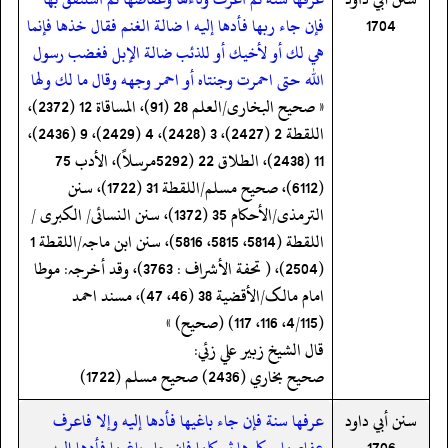
1704
فإن جاء ربها فأدها إليه ا ضالة الغنم فقال خذها فإنما
هي لك أو لأخيك أو للذئب ضالة الإبل فغضب رسول
الله حتى احمرت وجنتاه أو احمر وجهه وقال ما لك ولها
« صحیح البخاری/العلم 28 (91)، المساقاة 12 (2372)،
اللقطة 2 (2427)، 3 (2428)، 4 (2429)، 9 (2436)،
11 (2438)، الطلاق 22 (5292مرسلاً)، الأدب 75
(6112)، صحیح مسلم/اللقطة 31 (1722)، سنن
الترمذی/الأحکام 35 (1372)، سنن النسائی/ الکبری /
اللقطة (5814، 5815، 5816)، سنن ابن ماجہ/اللقطة 1
(2504)، ( تحفة الأشراف : 3763)، وقد أخرجہ: موطا
امام مالک/الأقضیة 38 (46، 47)، مسند احمد
(4/115، 116، 117) (صحیح) »
قال الشيخ زبير علي زئي:
صحيح بخاري (2436) صحيح مسلم (1722)
سنن أبي داود
عرفها سنة فإن جاء باغيها فأدها إليه وإلا فاعرف
1706
عفاصها ووكاءها ثم كلها فإن جاء باغيها فأدها إليه