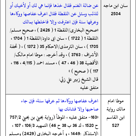
سنن ابن ماجه
عن ضالة الغنم فقال خذها فإنما هي لك أو لأخيك أو
2504
للذئب وسئل عن اللقطة فقال اعرف عفاصها ووكاءها
وعرفها سنة فإن اعترفت وإلا فاخلطها بمالك
«صحیح البخاری/اللقطة 1 ( 2426 ) ، صحیح مسلم/
اللقطة 1 ( 1722 ) ، سنن ابی داود/اللقطة 1 ( 1704 ،
1705 ) ، سنن الترمذی/الاحکام 35 ( 1372 ) ، ( تحفة
الأشراف : 3763 ) ، وقد أخرجہ : موطا امام مالک/
الأقضیة 38 ( 46 ، 47 ) ، مسند احمد ( 4/115 ، 116 ،
117 ) ( صحیح ) »
قال الشيخ زبير علي زئي:
متفق عليه
موطا امام
اعرف عفاصها ووكاءها ثم عرفها سنة، فإن جاء
مالك رواية
صاحبها وإلا فشانك بها
ابن القاسم
«163- متفق عليه ، الموطأ (رواية يحييٰ بن يحييٰ 757/2
527
ح 1520 ، ك 36 ب 38 ح 46) التمهيد 106/3 ، 107 ،
الاستذكار :1449 ، و أخرجه البخاري (2429) ومسلم