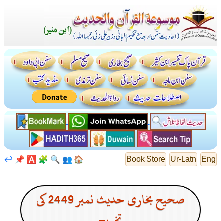
↩️
📌
🅰️
🧩
🔍
👥
🏠
Book Store
Ur-Latn
Eng
صحیح بخاری حدیث نمبر 2449 کی
تخریج