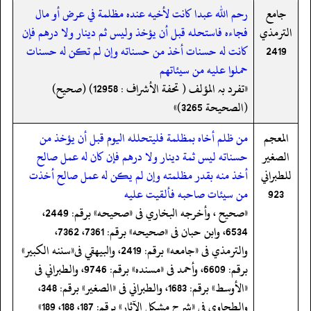
جامع
رحم الله عبدا كانت لأخيه عنده مظلمة في عرض أو مال
الترمذي
فجاءه فاستحله قبل أن يؤخذ وليس ثم دينار ولا درهم فإن
2419
كانت له حسنات أخذ من حسناته وإن لم تكن له حسنات
حملوا عليه من سيئاتهم
«تفرد بہ المؤلف ( تحفة الأشراف : 12958) (صحیح)
(الصحیحة 3265)»
المعجم
من ظلم أخاه بمظلمة فليتحلله اليوم قبل أن يؤخذ من
الصغير
حسناته ليس ثمة دينار ولا درهم فإن كان له عمل صالح
للطبراني
أخذ منه بقدر مظلمته وإن لم يكن له عمل صالح أخذت
923
من سيئات صاحبه فألقيت عليه
«صحيح ، وأخرجه البخاري فى «صحيحه» برقم: 2449،
6534، وابن حبان فى «صحيحه» برقم: 7361، 7362،
والترمذي فى «جامعه» برقم: 2419، والبيهقي فى«سننه الكبير»
برقم: 6609، وأحمد فى «مسنده» برقم: 9746، والطبراني فى
«الأوسط» برقم: 1683، والطبراني فى «الصغير» برقم: 348،
والطحاوي فى «شرح مشكل الآثار» برقم: 187، 188، 189»