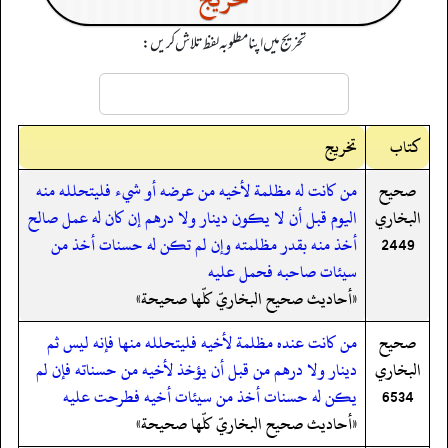
تخریج میں اپنا مطلوبہ لفظ تلاش کریں:
کتاب
تخریج
صحيح
من كانت له مظلمة لأخيه من عرضه أو شيء فليتحلله منه
البخاري
اليوم قبل أن لا يكون دينار ولا درهم إن كان له عمل صالح
2449
أخذ منه بقدر مظلمته وإن لم تكن له حسنات أخذ من
سيئات صاحبه فحمل عليه
«أحاديث صحيح البخاريّ كلّها صحيحة»
صحيح
من كانت عنده مظلمة لأخيه فليتحلله منها فإنه ليس ثم
البخاري
دينار ولا درهم من قبل أن يؤخذ لأخيه من حسناته فإن لم
6534
يكن له حسنات أخذ من سيئات أخيه فطرحت عليه
«أحاديث صحيح البخاريّ كلّها صحيحة»