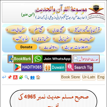
↩️
📌
🅰️
🧩
🔍
👥
🏠
Book Store
Ur-Latn
Eng
صحیح مسلم حدیث نمبر 4965 کی
تخریج