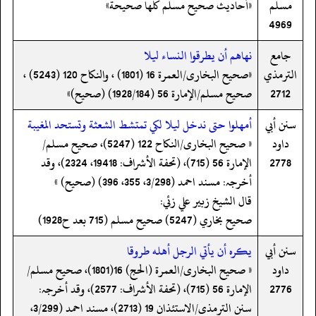
مسلم
«أحاديث صحيح مسلم كلها صحيحة»
4969
جامع
نهاهم أن يطرقوا النساء ليلا
الترمذي
«صحیح البخاری/العمرة 16 (1801) ، والنکاح 120 (5243) ،
2712
صحیح مسلم/الإمارة 56 (1928/184) (صحیح)»
سنن أبي
أمهلوا حتى ندخل ليلا لكي تمتشط الشعثة وتستحد المغيبة
داود
« صحیح البخاری/النکاح 122 (5247)، صحیح مسلم/
2778
الإمارة 56 (715)، (تحفة الأشراف: 19418، 2324)، وقد
أخرجہ: مسند احمد (3/298، 355، 396) (صحیح) »
قال الشيخ زبير علي زئي:
صحيح بخاري (5247) صحيح مسلم (715 بعد ح1928)
سنن أبي
يكره أن يأتي الرجل أهله طروقا
داود
« صحیح البخاری/العمرة (الحج) 16(1801)، صحیح مسلم/
2776
الإمارة 56 (715)، (تحفة الأشراف: 2577)، وقد أخرجہ:
سنن الترمذی/الاستئذان 19 (2713)، مسند احمد (3/299،