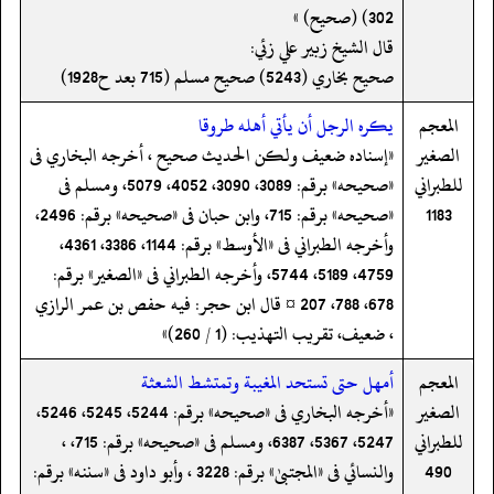
302) (صحیح) »
قال الشيخ زبير علي زئي:
صحيح بخاري (5243) صحيح مسلم (715 بعد ح1928)
المعجم
يكره الرجل أن يأتي أهله طروقا
الصغير
«إسناده ضعيف ولکن الحدیث صحيح ، أخرجه البخاري فى
للطبراني
«صحيحه» برقم: 3089، 3090، 4052، 5079، ومسلم فى
1183
«صحيحه» برقم: 715، وابن حبان فى «صحيحه» برقم: 2496،
وأخرجه الطبراني فى «الأوسط» برقم: 1144، 3386، 4361،
4759، 5189، 5744، وأخرجه الطبراني فى «الصغير» برقم:
678، 788، 207 ¤ قال ابن حجر: فيه حفص بن عمر الرازي
، ضعيف، تقريب التهذيب: (1 / 260)»
المعجم
أمهل حتى تستحد المغيبة وتمتشط الشعثة
الصغير
«أخرجه البخاري فى «صحيحه» برقم: 5244، 5245، 5246،
للطبراني
5247، 5367، 6387، ومسلم فى «صحيحه» برقم: 715، ،
490
والنسائي فى «المجتبیٰ» برقم: 3228 ، وأبو داود فى «سننه» برقم: