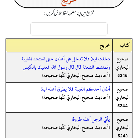
تخریج میں اپنا مطلوبہ لفظ تلاش کریں:
کتاب
تخریج
صحيح
دخلت ليلا فلا تدخل على أهلك حتى تستحد المغيبة
البخاري
وتمتشط الشعثة قال قال رسول الله فعليك بالكيس
5246
«أحاديث صحيح البخاريّ كلّها صحيحة»
صحيح
أطال أحدكم الغيبة فلا يطرق أهله ليلا
البخاري
«أحاديث صحيح البخاريّ كلّها صحيحة»
5244
صحيح
يأتي الرجل أهله طروقا
البخاري
«أحاديث صحيح البخاريّ كلّها صحيحة»
5243