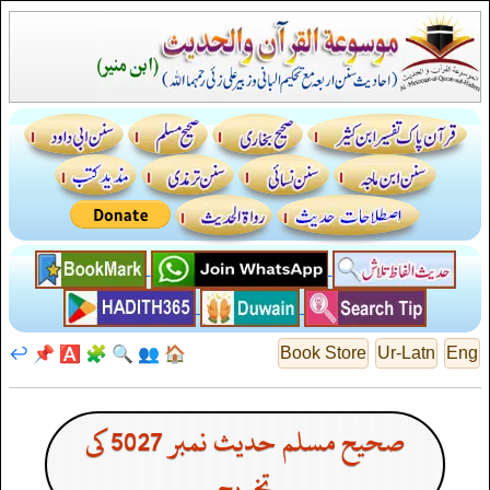
↩️
📌
🅰️
🧩
🔍
👥
🏠
Book Store
Ur-Latn
Eng
صحیح مسلم حدیث نمبر 5027 کی
تخریج