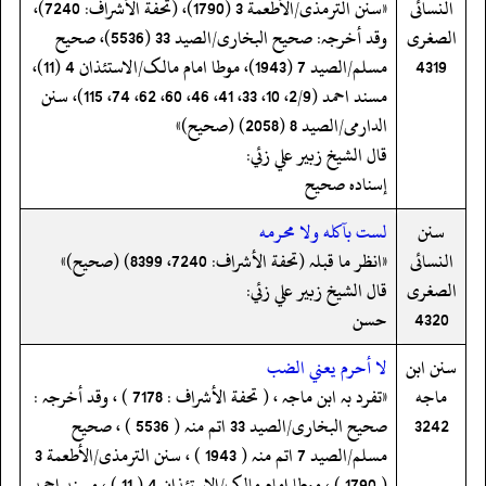
النسائى
«سنن الترمذی/الأطعمة 3 (1790)، (تحفة الأشراف: 7240)،
الصغرى
وقد أخرجہ: صحیح البخاری/الصید 33 (5536)، صحیح
4319
مسلم/الصید 7 (1943)، موطا امام مالک/الاستئذان 4 (11)،
مسند احمد (2/9، 10، 33، 41، 46، 60، 62، 74، 115)، سنن
الدارمی/الصید 8 (2058) (صحیح)»
قال الشيخ زبير علي زئي:
إسناده صحيح
سنن
لست بآكله ولا محرمه
النسائى
«انظر ما قبلہ (تحفة الأشراف: 7240، 8399) (صحیح)»
الصغرى
قال الشيخ زبير علي زئي:
4320
حسن
سنن ابن
لا أحرم يعني الضب
ماجه
«تفرد بہ ابن ماجہ ، ( تحفة الأشراف : 7178 ) ، وقد أخرجہ :
3242
صحیح البخاری/الصید 33 اتم منہ ( 5536 ) ، صحیح
مسلم/الصید 7 اتم منہ ( 1943 ) ، سنن الترمذی/الأطعمة 3
( 1790 ) ، موطا امام مالک/الإستئذان 4 ( 11 ) ، مسند احمد