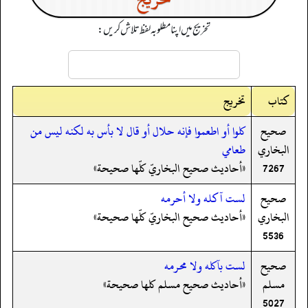
تخریج میں اپنا مطلوبہ لفظ تلاش کریں:
کتاب
تخریج
صحيح
كلوا أو اطعموا فإنه حلال أو قال لا بأس به لكنه ليس من
البخاري
طعامي
7267
«أحاديث صحيح البخاريّ كلّها صحيحة»
صحيح
لست آكله ولا أحرمه
البخاري
«أحاديث صحيح البخاريّ كلّها صحيحة»
5536
صحيح
لست بآكله ولا محرمه
مسلم
«أحاديث صحيح مسلم كلها صحيحة»
5027