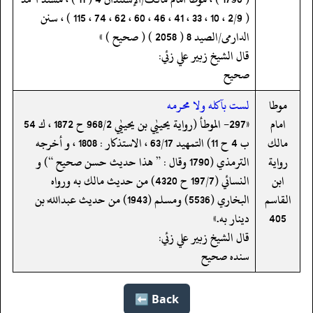
( 2/9 ، 10 ، 33 ، 41 ، 46 ، 60 ، 62 ، 74 ، 115 ) ، سنن
الدارمی/الصید 8 ( 2058 ) ( صحیح ) »
قال الشيخ زبير علي زئي:
صحيح
موطا
لست بآكله ولا محرمه
امام
«297- الموطأ (رواية يحييٰي بن يحييٰي 968/2 ح 1872 ، ك 54
مالك
ب 4 ح 11) التمهيد 63/17 ، الاستذكار : 1808 ، و أخرجه
رواية
الترمذي (1790 وقال : ” هذا حديث حسن صحيح “) و
ابن
النسائي (197/7 ح 4320) من حديث مالك به ورواه
القاسم
البخاري (5536) ومسلم (1943) من حديث عبداللٰه بن
405
دينار به.»
قال الشيخ زبير علي زئي:
سنده صحيح
Back ⬅️