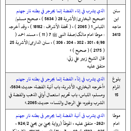
سنن
الذي يشرب في إناء الفضة إنما يجرجر في بطنه نار جهنم
ابن
«صحیح البخاری/الأشربة 28 ( 5634 ) ، صحیح مسلم/
ماجه
اللباس 1 ( 2065 ) ، ( تحفة الأشراف : 18182 ) ، وقد أخرجہ
3413
: موطا امام مالک/صفة النبی ﷺ 7 ( 11 ) ، مسند احمد (
6/98 ، 301 ، 302 ، 304 ، 306 ) ، سنن الدارمی/الأشربة 25
( 2175 ) ( صحیح ) »
قال الشيخ زبير علي زئي:
متفق عليه
بلوغ
‏‏‏‏الذي يشرب في إنآء الفضة إنما يجرجر في بطنه نار جهنم
المرام
«أخرجه البخاري، الأشربة، باب آنية الفضة، حديث:5634،
15
ومسلم، اللباس، باب تحريم استعمال أواني الذهب والفضة في
الشرب وغيره، علي الرجال والنساء، حديث:2065.»
موطا
الذي يشرب فى آنية الفضة إنما يجرجر فى بطنه نار جهنم
امام
«262- متفق عليه ، الموطأ (رواية يحييٰ بن يحييٰ 924/2 ،