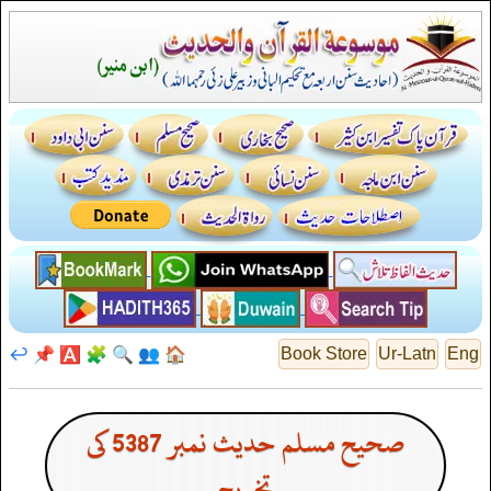
↩️
📌
🅰️
🧩
🔍
👥
🏠
Book Store
Ur-Latn
Eng
صحیح مسلم حدیث نمبر 5387 کی
تخریج