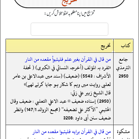
تخریج میں اپنا مطلوبہ لفظ تلاش کریں:
کتاب
تخریج
جامع
من قال في القرآن بغير علم فليتبوأ مقعده من النار
الترمذي
«تفرد بہ المؤلف (أخرجہ النسائي في الکبری) ( تحفة
2950
الأشراف : 5543) (ضعیف) (سند میں عبدالاعلی بن عامر
ثعلبی روایت میں وہم کا شکار ہو جایا کرتے تھے)»
قال الشيخ زبير علي زئي:
(2950) إسناده ضعيف ¤ عبد الاعلي الثعلبي : ضعيف وقال
الهثيمي ”الأكثر على تضعيفه“ (مجمع الزوائد 147/1) وانظر
ضعيف سنن أبى داود :3208
مشكوة
من قال في القرآن برايه فليتبوا مقعده من النار