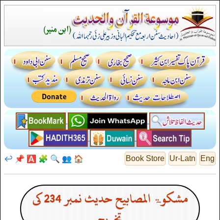
↩️
📌
🅰️
🧩
🔍
👥
🏠
Book Store
Ur-Latn
Eng
مشکوۃ المصابیح حدیث نمبر 234 کی
تخریج