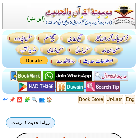
↩️
📌
🅰️
🧩
🔍
👥
🏠
Book Store
Ur-Latn
Eng
رواة الحديث فہرست