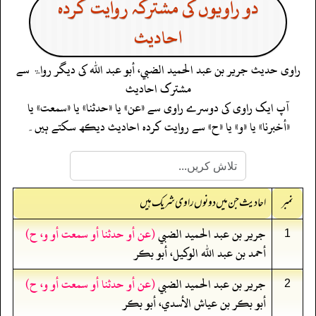
دو راویوں کی مشترکہ روایت کردہ
احادیث
راوی حدیث
جرير بن عبد الحميد الضبي، أبو عبد الله
کی دیگر رواۃ سے
مشترک احادیث
آپ ایک راوی کی دوسرے راوی سے «عن» یا «حدثنا» یا «سمعت» یا
«أخبرنا» یا «و» یا «ح» سے روایت کردہ احادیث دیکھ سکتے ہیں۔
نمبر
احادیث جن میں دونوں راوی شریک ہیں
جرير بن عبد الحميد الضبي
(عن أو حدثنا أو سمعت أو و، ح)
1
أحمد بن عبد الله الوكيل، أبو بكر
جرير بن عبد الحميد الضبي
(عن أو حدثنا أو سمعت أو و، ح)
2
أبو بكر بن عياش الأسدي، أبو بكر