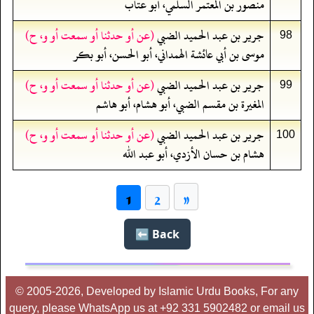
منصور بن المعتمر السلمي، أبو عتاب
جرير بن عبد الحميد الضبي
(عن أو حدثنا أو سمعت أو و، ح)
98
موسى بن أبي عائشة الهمداني، أبو الحسن، أبو بكر
جرير بن عبد الحميد الضبي
(عن أو حدثنا أو سمعت أو و، ح)
99
المغيرة بن مقسم الضبي، أبو هشام، أبو هاشم
جرير بن عبد الحميد الضبي
(عن أو حدثنا أو سمعت أو و، ح)
100
هشام بن حسان الأزدي، أبو عبد الله
»
1
2
Back ⬅️
© 2005-2026, Developed by Islamic Urdu Books, For any
query, please WhatsApp us at +92 331 5902482 or email us