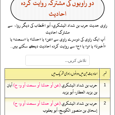
دو راویوں کی مشترکہ روایت کردہ
احادیث
راوی حدیث
حرب بن شداد اليشكري، أبو الخطاب
کی دیگر رواۃ سے
مشترک احادیث
آپ ایک راوی کی دوسرے راوی سے «عن» یا «حدثنا» یا «سمعت» یا
«أخبرنا» یا «و» یا «ح» سے روایت کردہ احادیث دیکھ سکتے ہیں۔
نمبر
احادیث جن میں دونوں راوی شریک ہیں
حرب بن شداد اليشكري
(عن أو حدثنا أو سمعت أو و، ح)
أبان
1
بن يزيد العطار، أبو يزيد
حرب بن شداد اليشكري
(عن أو حدثنا أو سمعت أو و، ح)
2
إسحاق بن منصور الكوسج، أبو يعقوب