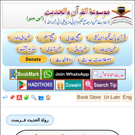
↩️
📌
🅰️
🧩
🔍
👥
🏠
Book Store
Ur-Latn
Eng
رواة الحديث فہرست