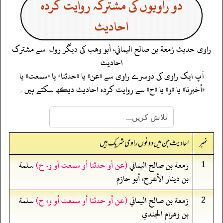
دو راویوں کی مشترکہ روایت کردہ
احادیث
راوی حدیث
زمعة بن صالح اليماني، أبو وهب
کی دیگر رواۃ سے مشترک
احادیث
آپ ایک راوی کی دوسرے راوی سے «عن» یا «حدثنا» یا «سمعت» یا
«أخبرنا» یا «و» یا «ح» سے روایت کردہ احادیث دیکھ سکتے ہیں۔
نمبر
احادیث جن میں دونوں راوی شریک ہیں
زمعة بن صالح اليماني
(عن أو حدثنا أو سمعت أو و، ح)
سلمة
1
بن دينار الأعرج، أبو حازم
زمعة بن صالح اليماني
(عن أو حدثنا أو سمعت أو و، ح)
سلمة
2
بن وهرام الجندي