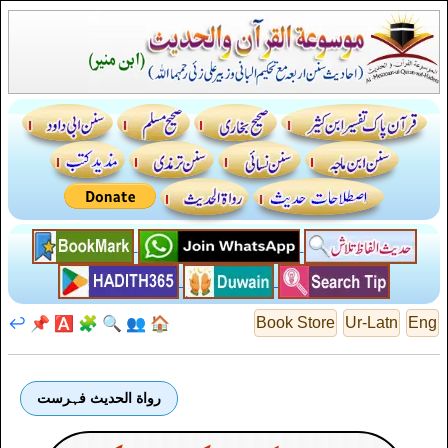
↩️
📌
🅰️
🧩
🔍
👥
🏠
Book Store
Ur-Latn
Eng
رواة الحديث فہرست