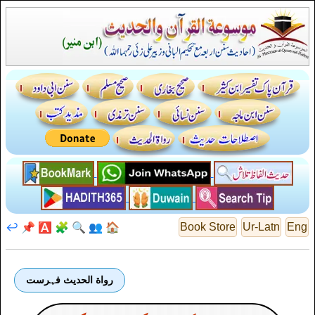
↩️
📌
🅰️
🧩
🔍
👥
🏠
Book Store
Ur-Latn
Eng
رواة الحديث فہرست