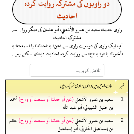
دو راویوں کی مشترکہ روایت کردہ
احادیث
راوی حدیث
سعيد بن عمرو الأشعثي، أبو عثمان
کی دیگر رواۃ سے
مشترک احادیث
آپ ایک راوی کی دوسرے راوی سے «عن» یا «حدثنا» یا «سمعت» یا
«أخبرنا» یا «و» یا «ح» سے روایت کردہ احادیث دیکھ سکتے ہیں۔
نمبر
احادیث جن میں دونوں راوی شریک ہیں
سعيد بن عمرو الأشعثي
(عن أو حدثنا أو سمعت أو و، ح)
أحمد
1
بن حنبل الشيباني، أبو عبد الله
سعيد بن عمرو الأشعثي
(عن أو حدثنا أو سمعت أو و، ح)
حاتم
2
بن إسماعيل الحارثي، أبو إسماعيل