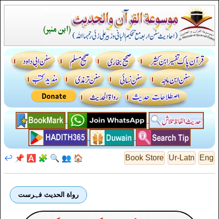
↩️
📌
🅰️
🧩
🔍
👥
🏠
Book Store
Ur-Latn
Eng
رواة الحديث فہرست