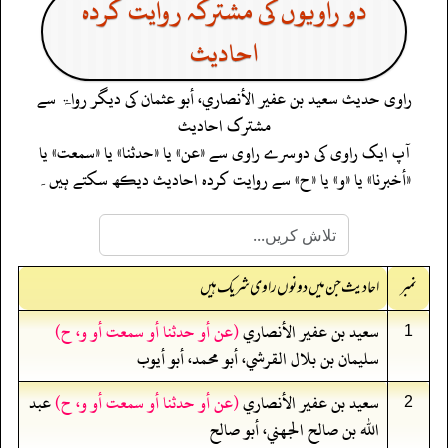
دو راویوں کی مشترکہ روایت کردہ
احادیث
راوی حدیث
سعيد بن عفير الأنصاري، أبو عثمان
کی دیگر رواۃ سے
مشترک احادیث
آپ ایک راوی کی دوسرے راوی سے «عن» یا «حدثنا» یا «سمعت» یا
«أخبرنا» یا «و» یا «ح» سے روایت کردہ احادیث دیکھ سکتے ہیں۔
نمبر
احادیث جن میں دونوں راوی شریک ہیں
سعيد بن عفير الأنصاري
(عن أو حدثنا أو سمعت أو و، ح)
1
سليمان بن بلال القرشي، أبو محمد، أبو أيوب
سعيد بن عفير الأنصاري
(عن أو حدثنا أو سمعت أو و، ح)
عبد
2
الله بن صالح الجهني، أبو صالح