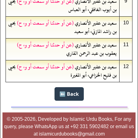
سعيد بن عفير الأنصاري
(عن أو حدثنا أو سمعت أو و، ح)
يحيى
9
بن أيوب الغافقي، أبو العباس
سعيد بن عفير الأنصاري
(عن أو حدثنا أو سمعت أو و، ح)
يحيى
10
بن راشد المازني، أبو سعيد
سعيد بن عفير الأنصاري
(عن أو حدثنا أو سمعت أو و، ح)
11
يعقوب بن عبد الرحمن القاري
سعيد بن عفير الأنصاري
(عن أو حدثنا أو سمعت أو و، ح)
يحيى
12
بن فليح الخزاعي، أبو المغيرة
Back ⬅️
© 2005-2026, Developed by Islamic Urdu Books, For any
query, please WhatsApp us at +92 331 5902482 or email us
at islamicurdubooks@gmail.com